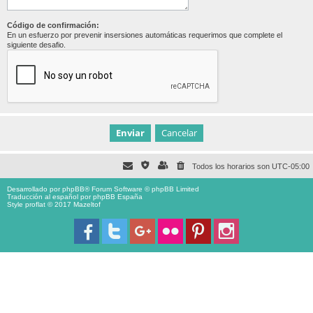
Código de confirmación:
En un esfuerzo por prevenir insersiones automáticas requerimos que complete el
siguiente desafio.
Todos los horarios son
UTC-05:00
Desarrollado por
phpBB
® Forum Software © phpBB Limited
Traducción al español por
phpBB España
Style proflat © 2017
Mazeltof