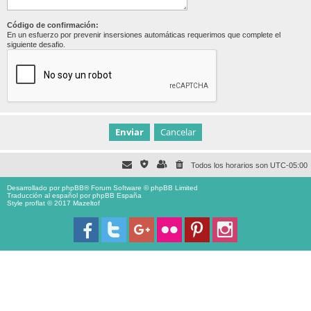
Código de confirmación:
En un esfuerzo por prevenir insersiones automáticas requerimos que complete el
siguiente desafio.
Todos los horarios son
UTC-05:00
Desarrollado por
phpBB
® Forum Software © phpBB Limited
Traducción al español por
phpBB España
Style proflat © 2017
Mazeltof