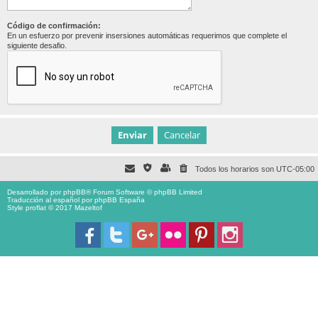
Código de confirmación:
En un esfuerzo por prevenir insersiones automáticas requerimos que complete el
siguiente desafio.
Todos los horarios son
UTC-05:00
Desarrollado por
phpBB
® Forum Software © phpBB Limited
Traducción al español por
phpBB España
Style proflat © 2017
Mazeltof