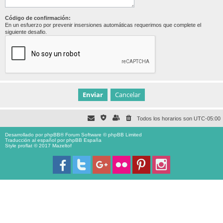
Código de confirmación:
En un esfuerzo por prevenir insersiones automáticas requerimos que complete el
siguiente desafio.
Todos los horarios son
UTC-05:00
Desarrollado por
phpBB
® Forum Software © phpBB Limited
Traducción al español por
phpBB España
Style proflat © 2017
Mazeltof