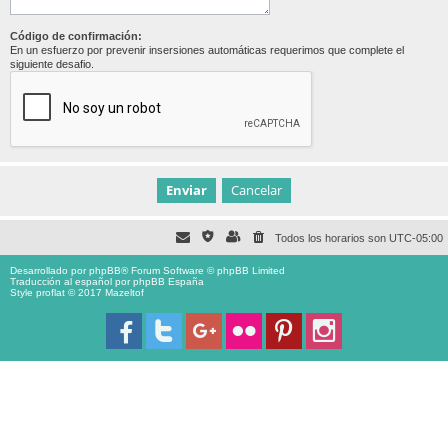
Código de confirmación:
En un esfuerzo por prevenir insersiones automáticas requerimos que complete el
siguiente desafio.
Todos los horarios son
UTC-05:00
Desarrollado por
phpBB
® Forum Software © phpBB Limited
Traducción al español por
phpBB España
Style proflat © 2017
Mazeltof