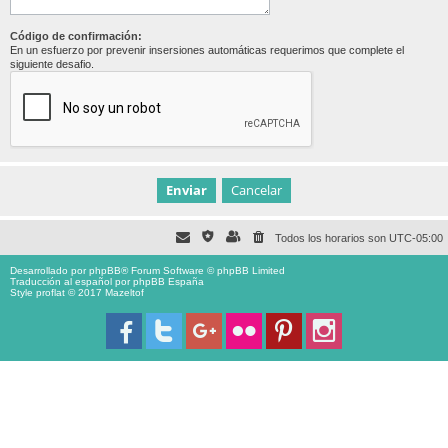
Código de confirmación:
En un esfuerzo por prevenir insersiones automáticas requerimos que complete el
siguiente desafio.
Todos los horarios son
UTC-05:00
Desarrollado por
phpBB
® Forum Software © phpBB Limited
Traducción al español por
phpBB España
Style proflat © 2017
Mazeltof