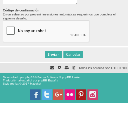
Código de confirmación:
En un esfuerzo por prevenir insersiones automáticas requerimos que complete el
siguiente desafio.
Todos los horarios son
UTC-05:00
Desarrollado por
phpBB
® Forum Software © phpBB Limited
Traducción al español por
phpBB España
Style proflat © 2017
Mazeltof