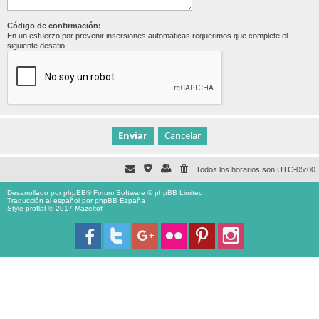
Código de confirmación:
En un esfuerzo por prevenir insersiones automáticas requerimos que complete el
siguiente desafio.
Todos los horarios son
UTC-05:00
Desarrollado por
phpBB
® Forum Software © phpBB Limited
Traducción al español por
phpBB España
Style proflat © 2017
Mazeltof