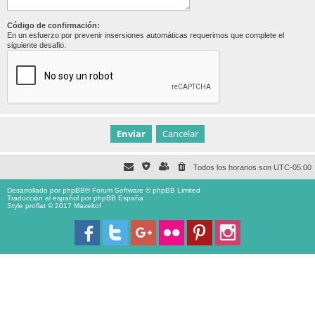
Código de confirmación:
En un esfuerzo por prevenir insersiones automáticas requerimos que complete el
siguiente desafio.
Todos los horarios son
UTC-05:00
Desarrollado por
phpBB
® Forum Software © phpBB Limited
Traducción al español por
phpBB España
Style proflat © 2017
Mazeltof