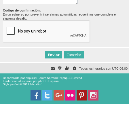
Código de confirmación:
En un esfuerzo por prevenir insersiones automáticas requerimos que complete el
siguiente desafio.
Todos los horarios son
UTC-05:00
Desarrollado por
phpBB
® Forum Software © phpBB Limited
Traducción al español por
phpBB España
Style proflat © 2017
Mazeltof