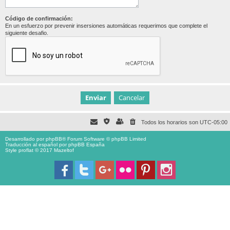
Código de confirmación:
En un esfuerzo por prevenir insersiones automáticas requerimos que complete el
siguiente desafio.
Todos los horarios son
UTC-05:00
Desarrollado por
phpBB
® Forum Software © phpBB Limited
Traducción al español por
phpBB España
Style proflat © 2017
Mazeltof