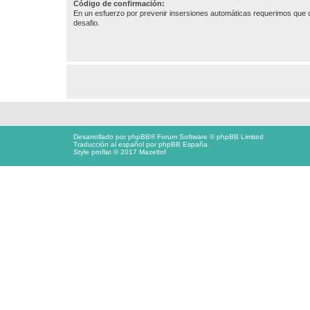
Código de confirmación:
En un esfuerzo por prevenir insersiones automáticas requerimos que c
desafio.
Desarrollado por
phpBB
® Forum Software © phpBB Limited
Traducción al español por
phpBB España
Style proflat © 2017
Mazeltof