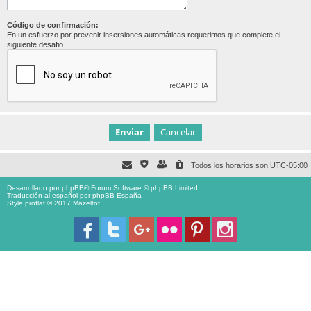
Código de confirmación:
En un esfuerzo por prevenir insersiones automáticas requerimos que complete el
siguiente desafio.
Todos los horarios son
UTC-05:00
Desarrollado por
phpBB
® Forum Software © phpBB Limited
Traducción al español por
phpBB España
Style proflat © 2017
Mazeltof