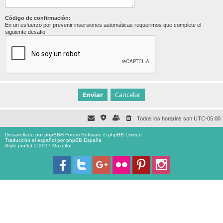
Código de confirmación:
En un esfuerzo por prevenir insersiones automáticas requerimos que complete el
siguiente desafio.
Todos los horarios son
UTC-05:00
Desarrollado por
phpBB
® Forum Software © phpBB Limited
Traducción al español por
phpBB España
Style proflat © 2017
Mazeltof