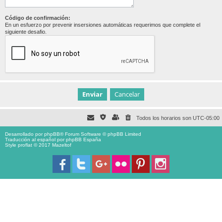
Código de confirmación:
En un esfuerzo por prevenir insersiones automáticas requerimos que complete el
siguiente desafio.
Todos los horarios son
UTC-05:00
Desarrollado por
phpBB
® Forum Software © phpBB Limited
Traducción al español por
phpBB España
Style proflat © 2017
Mazeltof