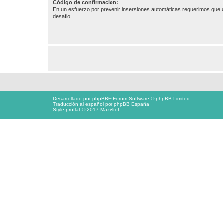
Código de confirmación:
En un esfuerzo por prevenir insersiones automáticas requerimos que c
desafio.
Desarrollado por
phpBB
® Forum Software © phpBB Limited
Traducción al español por
phpBB España
Style proflat © 2017
Mazeltof