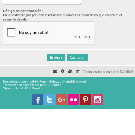
Código de confirmación:
En un esfuerzo por prevenir insersiones automáticas requerimos que complete el
siguiente desafio.
Todos los horarios son
UTC-05:00
Desarrollado por
phpBB
® Forum Software © phpBB Limited
Traducción al español por
phpBB España
Style proflat © 2017
Mazeltof