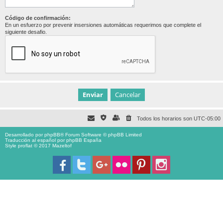
Código de confirmación:
En un esfuerzo por prevenir insersiones automáticas requerimos que complete el
siguiente desafio.
Todos los horarios son
UTC-05:00
Desarrollado por
phpBB
® Forum Software © phpBB Limited
Traducción al español por
phpBB España
Style proflat © 2017
Mazeltof