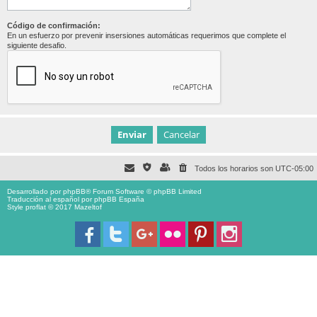
Código de confirmación:
En un esfuerzo por prevenir insersiones automáticas requerimos que complete el
siguiente desafio.
Todos los horarios son
UTC-05:00
Desarrollado por
phpBB
® Forum Software © phpBB Limited
Traducción al español por
phpBB España
Style proflat © 2017
Mazeltof