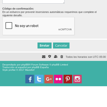
Código de confirmación:
En un esfuerzo por prevenir insersiones automáticas requerimos que complete el
siguiente desafio.
Todos los horarios son
UTC-05:00
Desarrollado por
phpBB
® Forum Software © phpBB Limited
Traducción al español por
phpBB España
Style proflat © 2017
Mazeltof