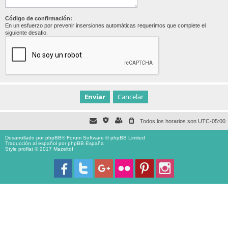
Código de confirmación:
En un esfuerzo por prevenir insersiones automáticas requerimos que complete el
siguiente desafio.
Todos los horarios son
UTC-05:00
Desarrollado por
phpBB
® Forum Software © phpBB Limited
Traducción al español por
phpBB España
Style proflat © 2017
Mazeltof