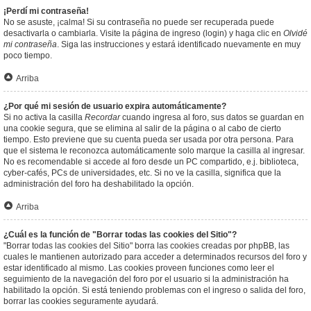
¡Perdí mi contraseña!
No se asuste, ¡calma! Si su contraseña no puede ser recuperada puede
desactivarla o cambiarla. Visite la página de ingreso (login) y haga clic en
Olvidé
mi contraseña
. Siga las instrucciones y estará identificado nuevamente en muy
poco tiempo.
Arriba
¿Por qué mi sesión de usuario expira automáticamente?
Si no activa la casilla
Recordar
cuando ingresa al foro, sus datos se guardan en
una cookie segura, que se elimina al salir de la página o al cabo de cierto
tiempo. Esto previene que su cuenta pueda ser usada por otra persona. Para
que el sistema le reconozca automáticamente solo marque la casilla al ingresar.
No es recomendable si accede al foro desde un PC compartido, e.j. biblioteca,
cyber-cafés, PCs de universidades, etc. Si no ve la casilla, significa que la
administración del foro ha deshabilitado la opción.
Arriba
¿Cuál es la función de "Borrar todas las cookies del Sitio"?
"Borrar todas las cookies del Sitio" borra las cookies creadas por phpBB, las
cuales le mantienen autorizado para acceder a determinados recursos del foro y
estar identificado al mismo. Las cookies proveen funciones como leer el
seguimiento de la navegación del foro por el usuario si la administración ha
habilitado la opción. Si está teniendo problemas con el ingreso o salida del foro,
borrar las cookies seguramente ayudará.