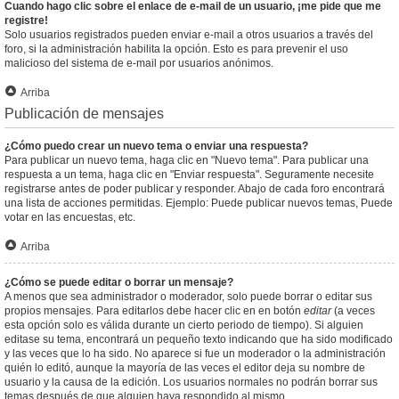
Cuando hago clic sobre el enlace de e-mail de un usuario, ¡me pide que me
registre!
Solo usuarios registrados pueden enviar e-mail a otros usuarios a través del
foro, si la administración habilita la opción. Esto es para prevenir el uso
malicioso del sistema de e-mail por usuarios anónimos.
Arriba
Publicación de mensajes
¿Cómo puedo crear un nuevo tema o enviar una respuesta?
Para publicar un nuevo tema, haga clic en "Nuevo tema". Para publicar una
respuesta a un tema, haga clic en "Enviar respuesta". Seguramente necesite
registrarse antes de poder publicar y responder. Abajo de cada foro encontrará
una lista de acciones permitidas. Ejemplo: Puede publicar nuevos temas, Puede
votar en las encuestas, etc.
Arriba
¿Cómo se puede editar o borrar un mensaje?
A menos que sea administrador o moderador, solo puede borrar o editar sus
propios mensajes. Para editarlos debe hacer clic en en botón
editar
(a veces
esta opción solo es válida durante un cierto periodo de tiempo). Si alguien
editase su tema, encontrará un pequeño texto indicando que ha sido modificado
y las veces que lo ha sido. No aparece si fue un moderador o la administración
quién lo editó, aunque la mayoría de las veces el editor deja su nombre de
usuario y la causa de la edición. Los usuarios normales no podrán borrar sus
temas después de que alguien haya respondido al mismo.