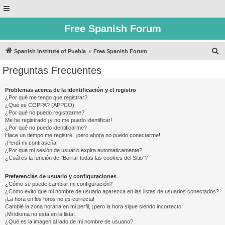
Free Spanish Forum
B
Spanish Institute of Puebla
Free Spanish Forum
u
Preguntas Frecuentes
s
c
Problemas acerca de la identificación y el registro
¿Por qué me tengo que registrar?
a
¿Qué es COPPA? (APPCO)
r
¿Por qué no puedo registrarme?
Me he registrado ¡y no me puedo identificar!
¿Por qué no puedo identificarme?
Hace un tiempo me registré, ¡pero ahora no puedo conectarme!
¡Perdí mi contraseña!
¿Por qué mi sesión de usuario expira automáticamente?
¿Cuál es la función de "Borrar todas las cookies del Sitio"?
Preferencias de usuario y configuraciones
¿Cómo se puede cambiar mi configuración?
¿Cómo evito que mi nombre de usuario aparezca en las listas de usuarios conectados?
¡La hora en los foros no es correcta!
Cambié la zona horaria en mi perfil, ¡pero la hora sigue siendo incorrecto!
¡Mi idioma no está en la lista!
¿Qué es la imagen al lado de mi nombre de usuario?