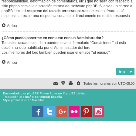
responsabilidad, deformación de comentarios, etc.) que no sean con respecto al
sitio phpbb.com o la discreción misma del software phpBB. Si envia un correo a
phpBB Limited
respecto del uso de terceras partes
de este software esté
dispuesto a recibir una respuesta cortante o directamente no recibir respuesta.
Arriba
¿Cómo puedo ponerme en contacto con un Administrador?
Todos los usuarios del foro pueden usar el formulario “Contáctenos”, si está
opción ha sido habilitada por el Administrador del foro.
Los miembros del foro también pueden usar el enlace "El equipo".
Arriba
Ir a
Todos los horarios son
UTC-05:00
Desarrollado por
phpBB
® Forum Software © phpBB Limited
Traducción al español por
phpBB España
Style proflat © 2017
Mazeltof