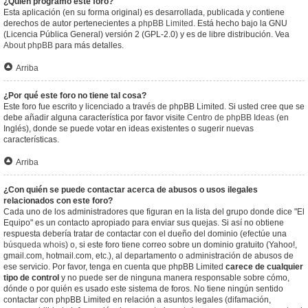
¿Quién programó este foro?
Esta aplicación (en su forma original) es desarrollada, publicada y contiene
derechos de autor pertenecientes a
phpBB Limited
. Está hecho bajo la GNU
(Licencia Pública General) versión 2 (GPL-2.0) y es de libre distribución. Vea
About phpBB
para más detalles.
Arriba
¿Por qué este foro no tiene tal cosa?
Este foro fue escrito y licenciado a través de phpBB Limited. Si usted cree que se
debe añadir alguna característica por favor visite
Centro de phpBB Ideas
(en
Inglés), donde se puede votar en ideas existentes o sugerir nuevas
características.
Arriba
¿Con quién se puede contactar acerca de abusos o usos ilegales
relacionados con este foro?
Cada uno de los administradores que figuran en la lista del grupo donde dice "El
Equipo" es un contacto apropiado para enviar sus quejas. Si así no obtiene
respuesta debería tratar de contactar con el dueño del dominio (efectúe una
búsqueda whois
) o, si este foro tiene correo sobre un dominio gratuito (Yahoo!,
gmail.com, hotmail.com, etc.), al departamento o administración de abusos de
ese servicio. Por favor, tenga en cuenta que phpBB Limited
carece de cualquier
tipo de control
y no puede ser de ninguna manera responsable sobre cómo,
dónde o por quién es usado este sistema de foros. No tiene ningún sentido
contactar con phpBB Limited en relación a asuntos legales (difamación,