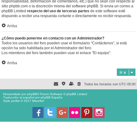
responsabilidad, deformación de comentarios, etc.) que no sean con respecto al
sitio phpbb.com o la discreción misma del software phpBB. Si envia un correo a
phpBB Limited
respecto del uso de terceras partes
de este software esté
dispuesto a recibir una respuesta cortante o directamente no recibir respuesta.
Arriba
¿Cómo puedo ponerme en contacto con un Administrador?
Todos los usuarios del foro pueden usar el formulario “Contáctenos”, si está
opción ha sido habilitada por el Administrador del foro.
Los miembros del foro también pueden usar el enlace "El equipo".
Arriba
Ir a
Todos los horarios son
UTC-05:00
Desarrollado por
phpBB
® Forum Software © phpBB Limited
Traducción al español por
phpBB España
Style proflat © 2017
Mazeltof