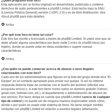
¿Quién programó este foro?
Esta aplicación (en su forma original) es desarrollada, publicada y contiene
derechos de autor pertenecientes a
phpBB Limited
. Está hecho bajo la GNU
(Licencia Pública General) versión 2 (GPL-2.0) y es de libre distribución. Vea
About phpBB
para más detalles.
Arriba
¿Por qué este foro no tiene tal cosa?
Este foro fue escrito y licenciado a través de phpBB Limited. Si usted cree que se
debe añadir alguna característica por favor visite
Centro de phpBB Ideas
(en
Inglés), donde se puede votar en ideas existentes o sugerir nuevas
características.
Arriba
¿Con quién se puede contactar acerca de abusos o usos ilegales
relacionados con este foro?
Cada uno de los administradores que figuran en la lista del grupo donde dice "El
Equipo" es un contacto apropiado para enviar sus quejas. Si así no obtiene
respuesta debería tratar de contactar con el dueño del dominio (efectúe una
búsqueda whois
) o, si este foro tiene correo sobre un dominio gratuito (Yahoo!,
gmail.com, hotmail.com, etc.), al departamento o administración de abusos de
ese servicio. Por favor, tenga en cuenta que phpBB Limited
carece de cualquier
tipo de control
y no puede ser de ninguna manera responsable sobre cómo,
dónde o por quién es usado este sistema de foros. No tiene ningún sentido
contactar con phpBB Limited en relación a asuntos legales (difamación,