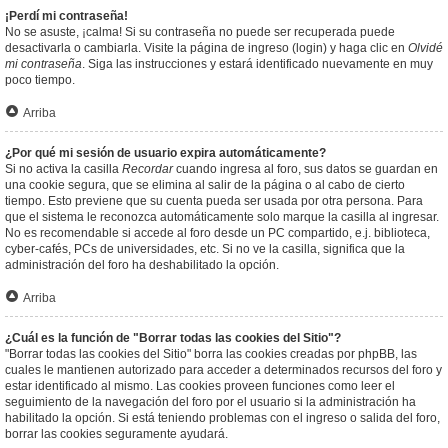
¡Perdí mi contraseña!
No se asuste, ¡calma! Si su contraseña no puede ser recuperada puede
desactivarla o cambiarla. Visite la página de ingreso (login) y haga clic en
Olvidé
mi contraseña
. Siga las instrucciones y estará identificado nuevamente en muy
poco tiempo.
Arriba
¿Por qué mi sesión de usuario expira automáticamente?
Si no activa la casilla
Recordar
cuando ingresa al foro, sus datos se guardan en
una cookie segura, que se elimina al salir de la página o al cabo de cierto
tiempo. Esto previene que su cuenta pueda ser usada por otra persona. Para
que el sistema le reconozca automáticamente solo marque la casilla al ingresar.
No es recomendable si accede al foro desde un PC compartido, e.j. biblioteca,
cyber-cafés, PCs de universidades, etc. Si no ve la casilla, significa que la
administración del foro ha deshabilitado la opción.
Arriba
¿Cuál es la función de "Borrar todas las cookies del Sitio"?
"Borrar todas las cookies del Sitio" borra las cookies creadas por phpBB, las
cuales le mantienen autorizado para acceder a determinados recursos del foro y
estar identificado al mismo. Las cookies proveen funciones como leer el
seguimiento de la navegación del foro por el usuario si la administración ha
habilitado la opción. Si está teniendo problemas con el ingreso o salida del foro,
borrar las cookies seguramente ayudará.