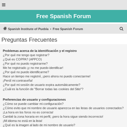
Free Spanish Forum
B
Spanish Institute of Puebla
Free Spanish Forum
u
Preguntas Frecuentes
s
c
Problemas acerca de la identificación y el registro
¿Por qué me tengo que registrar?
a
¿Qué es COPPA? (APPCO)
r
¿Por qué no puedo registrarme?
Me he registrado ¡y no me puedo identificar!
¿Por qué no puedo identificarme?
Hace un tiempo me registré, ¡pero ahora no puedo conectarme!
¡Perdí mi contraseña!
¿Por qué mi sesión de usuario expira automáticamente?
¿Cuál es la función de "Borrar todas las cookies del Sitio"?
Preferencias de usuario y configuraciones
¿Cómo se puede cambiar mi configuración?
¿Cómo evito que mi nombre de usuario aparezca en las listas de usuarios conectados?
¡La hora en los foros no es correcta!
Cambié la zona horaria en mi perfil, ¡pero la hora sigue siendo incorrecto!
¡Mi idioma no está en la lista!
¿Qué es la imagen al lado de mi nombre de usuario?