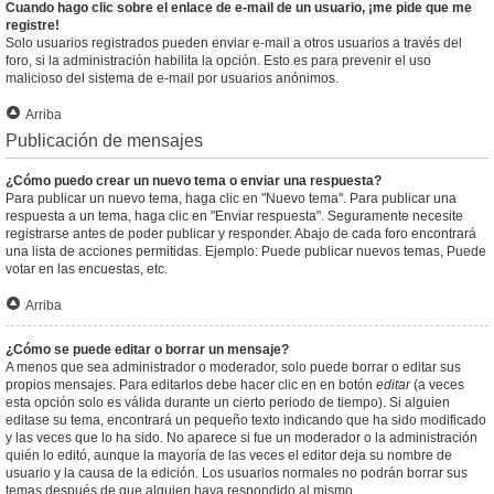
Cuando hago clic sobre el enlace de e-mail de un usuario, ¡me pide que me
registre!
Solo usuarios registrados pueden enviar e-mail a otros usuarios a través del
foro, si la administración habilita la opción. Esto es para prevenir el uso
malicioso del sistema de e-mail por usuarios anónimos.
Arriba
Publicación de mensajes
¿Cómo puedo crear un nuevo tema o enviar una respuesta?
Para publicar un nuevo tema, haga clic en "Nuevo tema". Para publicar una
respuesta a un tema, haga clic en "Enviar respuesta". Seguramente necesite
registrarse antes de poder publicar y responder. Abajo de cada foro encontrará
una lista de acciones permitidas. Ejemplo: Puede publicar nuevos temas, Puede
votar en las encuestas, etc.
Arriba
¿Cómo se puede editar o borrar un mensaje?
A menos que sea administrador o moderador, solo puede borrar o editar sus
propios mensajes. Para editarlos debe hacer clic en en botón
editar
(a veces
esta opción solo es válida durante un cierto periodo de tiempo). Si alguien
editase su tema, encontrará un pequeño texto indicando que ha sido modificado
y las veces que lo ha sido. No aparece si fue un moderador o la administración
quién lo editó, aunque la mayoría de las veces el editor deja su nombre de
usuario y la causa de la edición. Los usuarios normales no podrán borrar sus
temas después de que alguien haya respondido al mismo.