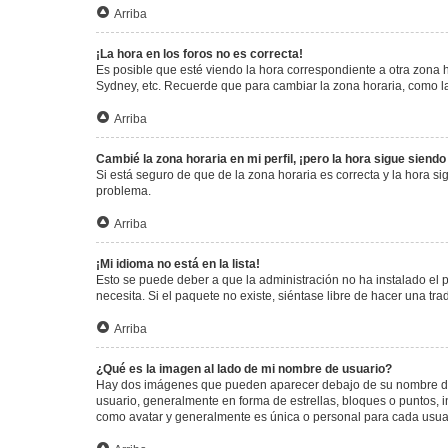
Arriba
¡La hora en los foros no es correcta!
Es posible que esté viendo la hora correspondiente a otra zona ho
Sydney, etc. Recuerde que para cambiar la zona horaria, como la
Arriba
Cambié la zona horaria en mi perfil, ¡pero la hora sigue siendo
Si está seguro de que de la zona horaria es correcta y la hora s
problema.
Arriba
¡Mi idioma no está en la lista!
Esto se puede deber a que la administración no ha instalado el 
necesita. Si el paquete no existe, siéntase libre de hacer una t
Arriba
¿Qué es la imagen al lado de mi nombre de usuario?
Hay dos imágenes que pueden aparecer debajo de su nombre de us
usuario, generalmente en forma de estrellas, bloques o puntos,
como avatar y generalmente es única o personal para cada usua