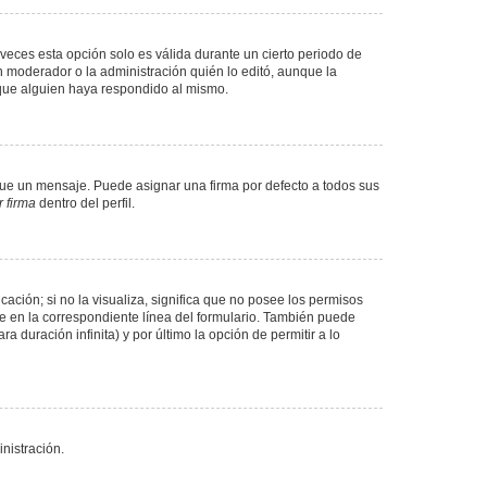
veces esta opción solo es válida durante un cierto periodo de
n moderador o la administración quién lo editó, aunque la
 que alguien haya respondido al mismo.
e un mensaje. Puede asignar una firma por defecto a todos sus
 firma
dentro del perfil.
ación; si no la visualiza, significa que no posee los permisos
e en la correspondiente línea del formulario. También puede
 duración infinita) y por último la opción de permitir a lo
nistración.