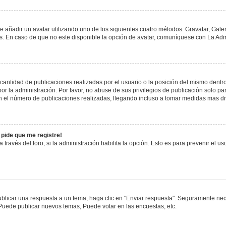
e añadir un avatar utilizando uno de los siguientes cuatro métodos: Gravatar, Gale
 En caso de que no este disponible la opción de avatar, comuníquese con La Admi
antidad de publicaciones realizadas por el usuario o la posición del mismo dentro 
 la administración. Por favor, no abuse de sus privilegios de publicación solo pa
n el número de publicaciones realizadas, llegando incluso a tomar medidas mas drá
 pide que me registre!
 través del foro, si la administración habilita la opción. Esto es para prevenir el 
blicar una respuesta a un tema, haga clic en "Enviar respuesta". Seguramente nece
 Puede publicar nuevos temas, Puede votar en las encuestas, etc.