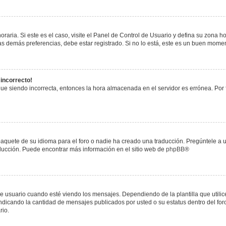
raria. Si este es el caso, visite el Panel de Control de Usuario y defina su zona h
s demás preferencias, debe estar registrado. Si no lo está, este es un buen mome
 incorrecto!
igue siendo incorrecta, entonces la hora almacenada en el servidor es errónea. Por
paquete de su idioma para el foro o nadie ha creado una traducción. Pregúntele a u
raducción. Puede encontrar más información en el sitio web de
phpBB
®
uario cuando esté viendo los mensajes. Dependiendo de la plantilla que utilice el
 indicando la cantidad de mensajes publicados por usted o su estatus dentro del 
rio.