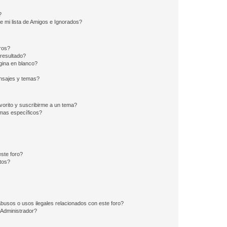
?
e mi lista de Amigos e Ignorados?
ros?
resultado?
ina en blanco?
nsajes y temas?
vorito y suscribirme a un tema?
emas específicos?
ste foro?
tos?
busos o usos ilegales relacionados con este foro?
Administrador?