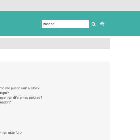
Buscar
Búsqueda avanza
mo me puedo unir a ellos?
Grupo?
ecen en diferentes colores?
inado"?
n en este foro!