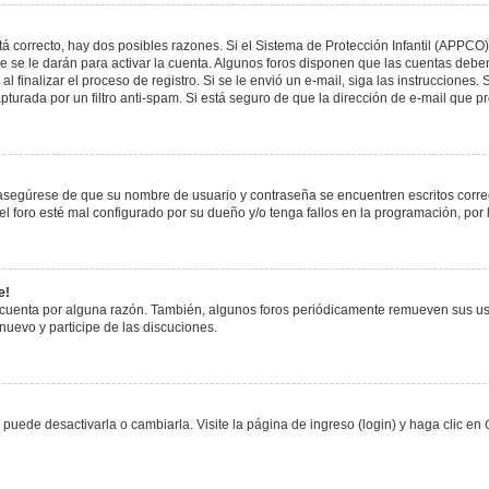
á correcto, hay dos posibles razones. Si el Sistema de Protección Infantil (APPCO)
 se le darán para activar la cuenta. Algunos foros disponen que las cuentas deben
al finalizar el proceso de registro. Si se le envió un e-mail, siga las instrucciones
apturada por un filtro anti-spam. Si está seguro de que la dirección de e-mail que 
, asegúrese de que su nombre de usuario y contraseña se encuentren escritos corr
 foro esté mal configurado por su dueño y/o tenga fallos en la programación, por 
e!
 cuenta por alguna razón. También, algunos foros periódicamente remueven sus us
 nuevo y participe de las discuciones.
uede desactivarla o cambiarla. Visite la página de ingreso (login) y haga clic en