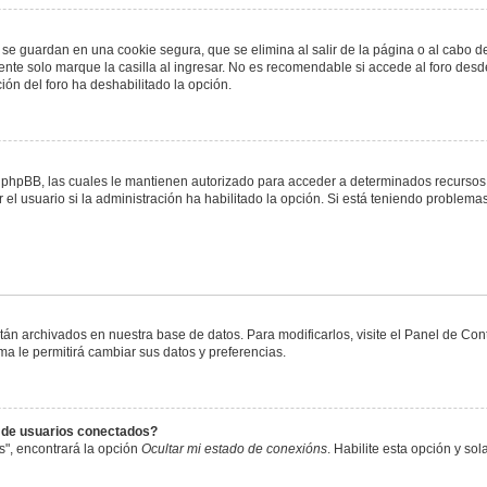
 se guardan en una cookie segura, que se elimina al salir de la página o al cabo 
te solo marque la casilla al ingresar. No es recomendable si accede al foro desde
ación del foro ha deshabilitado la opción.
or phpBB, las cuales le mantienen autorizado para acceder a determinados recursos 
el usuario si la administración ha habilitado la opción. Si está teniendo problemas
stán archivados en nuestra base de datos. Para modificarlos, visite el Panel de Co
ema le permitirá cambiar sus datos y preferencias.
s de usuarios conectados?
s", encontrará la opción
Ocultar mi estado de conexións
. Habilite esta opción y s