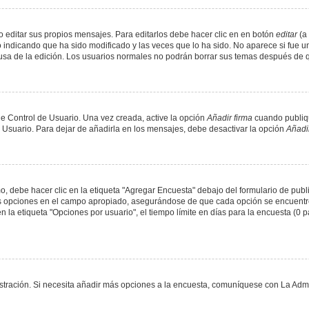
 editar sus propios mensajes. Para editarlos debe hacer clic en en botón
editar
(a 
 indicando que ha sido modificado y las veces que lo ha sido. No aparece si fue u
causa de la edición. Los usuarios normales no podrán borrar sus temas después de
e Control de Usuario. Una vez creada, active la opción
Añadir firma
cuando publiqu
e Usuario. Para dejar de añadirla en los mensajes, debe desactivar la opción
Añadir
 debe hacer clic en la etiqueta "Agregar Encuesta" debajo del formulario de public
dos opciones en el campo apropiado, asegurándose de que cada opción se encuentr
a etiqueta "Opciones por usuario", el tiempo límite en días para la encuesta (0 para
nistración. Si necesita añadir más opciones a la encuesta, comuníquese con La Admi