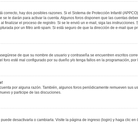
á correcto, hay dos posibles razones. Si el Sistema de Protección Infantil (APPCO)
 se le darán para activar la cuenta. Algunos foros disponen que las cuentas deben
al finalizar el proceso de registro. Si se le envió un e-mail, siga las instrucciones
apturada por un filtro anti-spam. Si está seguro de que la dirección de e-mail que 
, asegúrese de que su nombre de usuario y contraseña se encuentren escritos corr
 foro esté mal configurado por su dueño y/o tenga fallos en la programación, por 
e!
 cuenta por alguna razón. También, algunos foros periódicamente remueven sus us
 nuevo y participe de las discuciones.
uede desactivarla o cambiarla. Visite la página de ingreso (login) y haga clic en