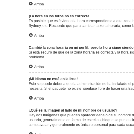
Arriba
¡La hora en los foros no es correcta!
Es posible que esté viendo la hora correspondiente a otra zona ho
Sydney, etc. Recuerde que para cambiar la zona horaria, como la
Arriba
Cambié la zona horaria en mi perfil, ¡pero la hora sigue siendo
Si está seguro de que de la zona horaria es correcta y la hora s
problema.
Arriba
¡Mi idioma no está en la lista!
Esto se puede deber a que la administración no ha instalado el 
necesita. Si el paquete no existe, siéntase libre de hacer una t
Arriba
¿Qué es la imagen al lado de mi nombre de usuario?
Hay dos imágenes que pueden aparecer debajo de su nombre de us
usuario, generalmente en forma de estrellas, bloques o puntos,
como avatar y generalmente es única o personal para cada usua