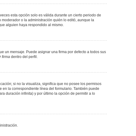
veces esta opción solo es válida durante un cierto periodo de
n moderador o la administración quién lo editó, aunque la
 que alguien haya respondido al mismo.
e un mensaje. Puede asignar una firma por defecto a todos sus
 firma
dentro del perfil.
ación; si no la visualiza, significa que no posee los permisos
e en la correspondiente línea del formulario. También puede
 duración infinita) y por último la opción de permitir a lo
nistración.