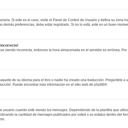
raria. Si este es el caso, visite el Panel de Control de Usuario y defina su zona h
s demás preferencias, debe estar registrado. Si no lo está, este es un buen mome
 incorrecto!
igue siendo incorrecta, entonces la hora almacenada en el servidor es errónea. Por
paquete de su idioma para el foro o nadie ha creado una traducción. Pregúntele a u
raducción. Puede encontrar más información en el sitio web de
phpBB
®
uario cuando esté viendo los mensajes. Dependiendo de la plantilla que utilice el
 indicando la cantidad de mensajes publicados por usted o su estatus dentro del 
rio.