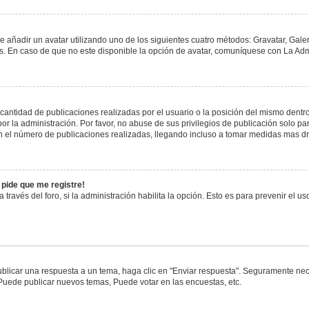
e añadir un avatar utilizando uno de los siguientes cuatro métodos: Gravatar, Gale
 En caso de que no este disponible la opción de avatar, comuníquese con La Admi
antidad de publicaciones realizadas por el usuario o la posición del mismo dentro 
 la administración. Por favor, no abuse de sus privilegios de publicación solo pa
n el número de publicaciones realizadas, llegando incluso a tomar medidas mas drá
 pide que me registre!
 través del foro, si la administración habilita la opción. Esto es para prevenir el 
blicar una respuesta a un tema, haga clic en "Enviar respuesta". Seguramente nece
 Puede publicar nuevos temas, Puede votar en las encuestas, etc.