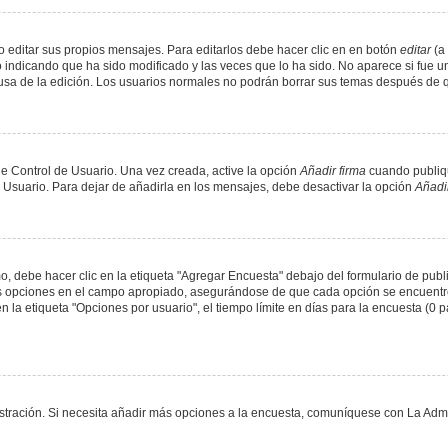
 editar sus propios mensajes. Para editarlos debe hacer clic en en botón
editar
(a 
 indicando que ha sido modificado y las veces que lo ha sido. No aparece si fue u
causa de la edición. Los usuarios normales no podrán borrar sus temas después de
e Control de Usuario. Una vez creada, active la opción
Añadir firma
cuando publiqu
e Usuario. Para dejar de añadirla en los mensajes, debe desactivar la opción
Añadir
 debe hacer clic en la etiqueta "Agregar Encuesta" debajo del formulario de public
dos opciones en el campo apropiado, asegurándose de que cada opción se encuentr
a etiqueta "Opciones por usuario", el tiempo límite en días para la encuesta (0 para
nistración. Si necesita añadir más opciones a la encuesta, comuníquese con La Admi