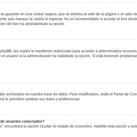
 se guardan en una cookie segura, que se elimina al salir de la página o al cabo 
te solo marque la casilla al ingresar. No es recomendable si accede al foro desde
ación del foro ha deshabilitado la opción.
or phpBB, las cuales le mantienen autorizado para acceder a determinados recursos 
el usuario si la administración ha habilitado la opción. Si está teniendo problemas
stán archivados en nuestra base de datos. Para modificarlos, visite el Panel de Co
ema le permitirá cambiar sus datos y preferencias.
s de usuarios conectados?
s", encontrará la opción
Ocultar mi estado de conexións
. Habilite esta opción y s