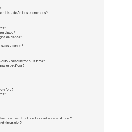
?
e mi lista de Amigos e Ignorados?
ros?
resultado?
ina en blanco?
nsajes y temas?
vorito y suscribirme a un tema?
emas específicos?
ste foro?
tos?
busos o usos ilegales relacionados con este foro?
Administrador?