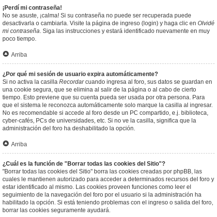
¡Perdí mi contraseña!
No se asuste, ¡calma! Si su contraseña no puede ser recuperada puede
desactivarla o cambiarla. Visite la página de ingreso (login) y haga clic en
Olvidé
mi contraseña
. Siga las instrucciones y estará identificado nuevamente en muy
poco tiempo.
Arriba
¿Por qué mi sesión de usuario expira automáticamente?
Si no activa la casilla
Recordar
cuando ingresa al foro, sus datos se guardan en
una cookie segura, que se elimina al salir de la página o al cabo de cierto
tiempo. Esto previene que su cuenta pueda ser usada por otra persona. Para
que el sistema le reconozca automáticamente solo marque la casilla al ingresar.
No es recomendable si accede al foro desde un PC compartido, e.j. biblioteca,
cyber-cafés, PCs de universidades, etc. Si no ve la casilla, significa que la
administración del foro ha deshabilitado la opción.
Arriba
¿Cuál es la función de "Borrar todas las cookies del Sitio"?
"Borrar todas las cookies del Sitio" borra las cookies creadas por phpBB, las
cuales le mantienen autorizado para acceder a determinados recursos del foro y
estar identificado al mismo. Las cookies proveen funciones como leer el
seguimiento de la navegación del foro por el usuario si la administración ha
habilitado la opción. Si está teniendo problemas con el ingreso o salida del foro,
borrar las cookies seguramente ayudará.