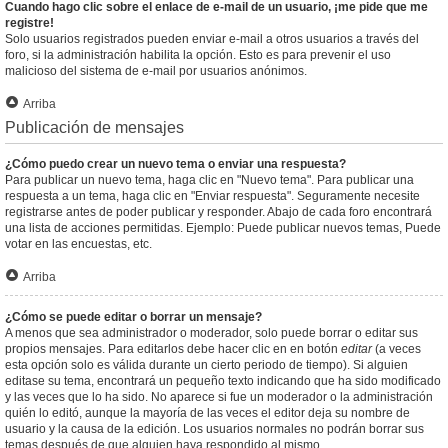
Cuando hago clic sobre el enlace de e-mail de un usuario, ¡me pide que me
registre!
Solo usuarios registrados pueden enviar e-mail a otros usuarios a través del
foro, si la administración habilita la opción. Esto es para prevenir el uso
malicioso del sistema de e-mail por usuarios anónimos.
Arriba
Publicación de mensajes
¿Cómo puedo crear un nuevo tema o enviar una respuesta?
Para publicar un nuevo tema, haga clic en "Nuevo tema". Para publicar una
respuesta a un tema, haga clic en "Enviar respuesta". Seguramente necesite
registrarse antes de poder publicar y responder. Abajo de cada foro encontrará
una lista de acciones permitidas. Ejemplo: Puede publicar nuevos temas, Puede
votar en las encuestas, etc.
Arriba
¿Cómo se puede editar o borrar un mensaje?
A menos que sea administrador o moderador, solo puede borrar o editar sus
propios mensajes. Para editarlos debe hacer clic en en botón
editar
(a veces
esta opción solo es válida durante un cierto periodo de tiempo). Si alguien
editase su tema, encontrará un pequeño texto indicando que ha sido modificado
y las veces que lo ha sido. No aparece si fue un moderador o la administración
quién lo editó, aunque la mayoría de las veces el editor deja su nombre de
usuario y la causa de la edición. Los usuarios normales no podrán borrar sus
temas después de que alguien haya respondido al mismo.