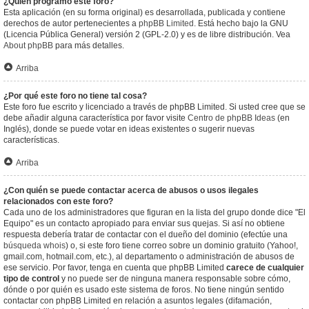
¿Quién programó este foro?
Esta aplicación (en su forma original) es desarrollada, publicada y contiene
derechos de autor pertenecientes a
phpBB Limited
. Está hecho bajo la GNU
(Licencia Pública General) versión 2 (GPL-2.0) y es de libre distribución. Vea
About phpBB
para más detalles.
Arriba
¿Por qué este foro no tiene tal cosa?
Este foro fue escrito y licenciado a través de phpBB Limited. Si usted cree que se
debe añadir alguna característica por favor visite
Centro de phpBB Ideas
(en
Inglés), donde se puede votar en ideas existentes o sugerir nuevas
características.
Arriba
¿Con quién se puede contactar acerca de abusos o usos ilegales
relacionados con este foro?
Cada uno de los administradores que figuran en la lista del grupo donde dice "El
Equipo" es un contacto apropiado para enviar sus quejas. Si así no obtiene
respuesta debería tratar de contactar con el dueño del dominio (efectúe una
búsqueda whois
) o, si este foro tiene correo sobre un dominio gratuito (Yahoo!,
gmail.com, hotmail.com, etc.), al departamento o administración de abusos de
ese servicio. Por favor, tenga en cuenta que phpBB Limited
carece de cualquier
tipo de control
y no puede ser de ninguna manera responsable sobre cómo,
dónde o por quién es usado este sistema de foros. No tiene ningún sentido
contactar con phpBB Limited en relación a asuntos legales (difamación,