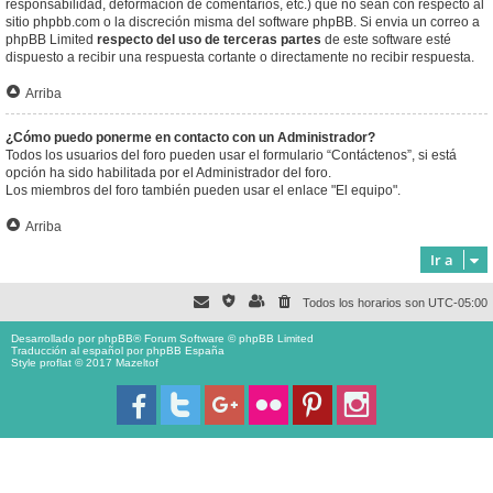
responsabilidad, deformación de comentarios, etc.) que no sean con respecto al
sitio phpbb.com o la discreción misma del software phpBB. Si envia un correo a
phpBB Limited
respecto del uso de terceras partes
de este software esté
dispuesto a recibir una respuesta cortante o directamente no recibir respuesta.
Arriba
¿Cómo puedo ponerme en contacto con un Administrador?
Todos los usuarios del foro pueden usar el formulario “Contáctenos”, si está
opción ha sido habilitada por el Administrador del foro.
Los miembros del foro también pueden usar el enlace "El equipo".
Arriba
Ir a
Todos los horarios son
UTC-05:00
Desarrollado por
phpBB
® Forum Software © phpBB Limited
Traducción al español por
phpBB España
Style proflat © 2017
Mazeltof