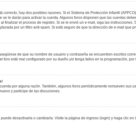
á correcto, hay dos posibles razones. Si el Sistema de Protección Infantil (APPCO)
 se le darán para activar la cuenta. Algunos foros disponen que las cuentas deben
al finalizar el proceso de registro. Si se le envió un e-mail, siga las instrucciones
apturada por un filtro anti-spam. Si está seguro de que la dirección de e-mail que 
, asegúrese de que su nombre de usuario y contraseña se encuentren escritos corr
 foro esté mal configurado por su dueño y/o tenga fallos en la programación, por 
e!
 cuenta por alguna razón. También, algunos foros periódicamente remueven sus us
 nuevo y participe de las discuciones.
uede desactivarla o cambiarla. Visite la página de ingreso (login) y haga clic en