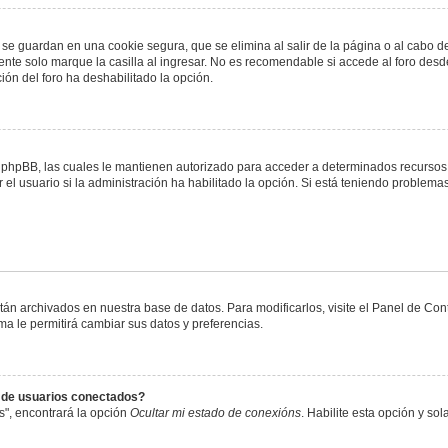
 se guardan en una cookie segura, que se elimina al salir de la página o al cabo 
te solo marque la casilla al ingresar. No es recomendable si accede al foro desde
ación del foro ha deshabilitado la opción.
or phpBB, las cuales le mantienen autorizado para acceder a determinados recursos 
el usuario si la administración ha habilitado la opción. Si está teniendo problemas
stán archivados en nuestra base de datos. Para modificarlos, visite el Panel de Co
ema le permitirá cambiar sus datos y preferencias.
s de usuarios conectados?
s", encontrará la opción
Ocultar mi estado de conexións
. Habilite esta opción y s