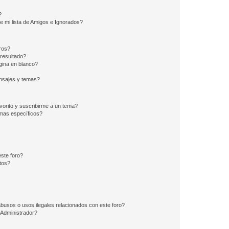
?
e mi lista de Amigos e Ignorados?
ros?
resultado?
ina en blanco?
nsajes y temas?
vorito y suscribirme a un tema?
emas específicos?
ste foro?
tos?
busos o usos ilegales relacionados con este foro?
Administrador?