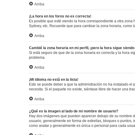
Arriba
¡La hora en los foros no es correcta!
Es posible que esté viendo la hora correspondiente a otra zona ho
Sydney, etc. Recuerde que para cambiar la zona horaria, como la
Arriba
Cambié la zona horaria en mi perfil, ¡pero la hora sigue siendo
Si está seguro de que de la zona horaria es correcta y la hora s
problema.
Arriba
¡Mi idioma no está en la lista!
Esto se puede deber a que la administración no ha instalado el 
necesita. Si el paquete no existe, siéntase libre de hacer una t
Arriba
¿Qué es la imagen al lado de mi nombre de usuario?
Hay dos imágenes que pueden aparecer debajo de su nombre de us
usuario, generalmente en forma de estrellas, bloques o puntos,
como avatar y generalmente es única o personal para cada usua