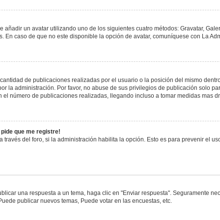
e añadir un avatar utilizando uno de los siguientes cuatro métodos: Gravatar, Gale
 En caso de que no este disponible la opción de avatar, comuníquese con La Admi
antidad de publicaciones realizadas por el usuario o la posición del mismo dentro 
 la administración. Por favor, no abuse de sus privilegios de publicación solo pa
n el número de publicaciones realizadas, llegando incluso a tomar medidas mas drá
 pide que me registre!
 través del foro, si la administración habilita la opción. Esto es para prevenir el 
blicar una respuesta a un tema, haga clic en "Enviar respuesta". Seguramente nece
 Puede publicar nuevos temas, Puede votar en las encuestas, etc.