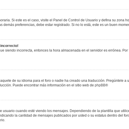
raria. Si este es el caso, visite el Panel de Control de Usuario y defina su zona h
s demás preferencias, debe estar registrado. Si no lo está, este es un buen mome
 incorrecto!
igue siendo incorrecta, entonces la hora almacenada en el servidor es errónea. Por
paquete de su idioma para el foro o nadie ha creado una traducción. Pregúntele a u
raducción. Puede encontrar más información en el sitio web de
phpBB
®
uario cuando esté viendo los mensajes. Dependiendo de la plantilla que utilice el
 indicando la cantidad de mensajes publicados por usted o su estatus dentro del 
rio.