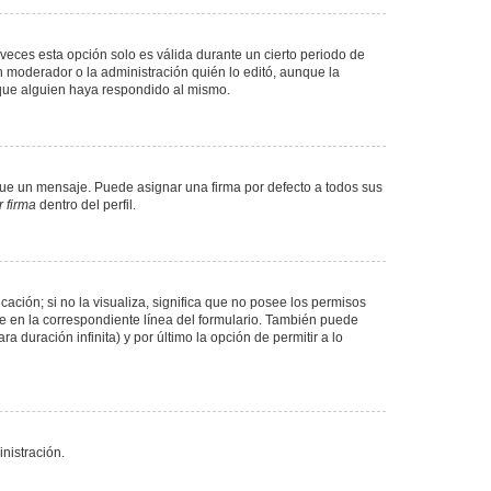
veces esta opción solo es válida durante un cierto periodo de
n moderador o la administración quién lo editó, aunque la
 que alguien haya respondido al mismo.
e un mensaje. Puede asignar una firma por defecto a todos sus
 firma
dentro del perfil.
ación; si no la visualiza, significa que no posee los permisos
e en la correspondiente línea del formulario. También puede
 duración infinita) y por último la opción de permitir a lo
nistración.