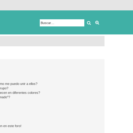
Buscar
Búsqueda avanza
mo me puedo unir a ellos?
Grupo?
ecen en diferentes colores?
inado"?
n en este foro!