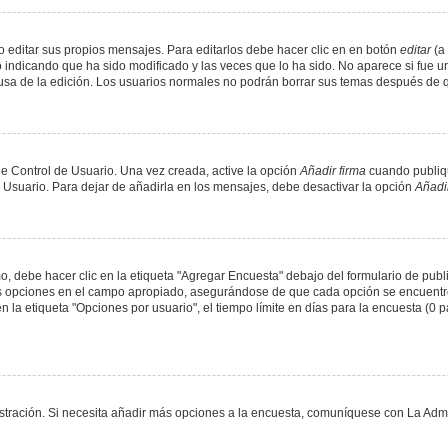
 editar sus propios mensajes. Para editarlos debe hacer clic en en botón
editar
(a 
 indicando que ha sido modificado y las veces que lo ha sido. No aparece si fue u
causa de la edición. Los usuarios normales no podrán borrar sus temas después de
e Control de Usuario. Una vez creada, active la opción
Añadir firma
cuando publiqu
e Usuario. Para dejar de añadirla en los mensajes, debe desactivar la opción
Añadir
 debe hacer clic en la etiqueta "Agregar Encuesta" debajo del formulario de public
dos opciones en el campo apropiado, asegurándose de que cada opción se encuentr
a etiqueta "Opciones por usuario", el tiempo límite en días para la encuesta (0 para
nistración. Si necesita añadir más opciones a la encuesta, comuníquese con La Admi