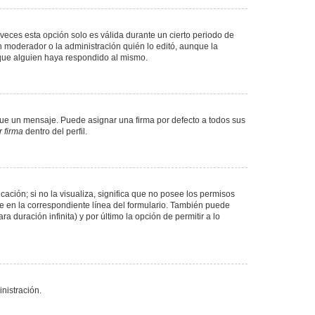
veces esta opción solo es válida durante un cierto periodo de
n moderador o la administración quién lo editó, aunque la
 que alguien haya respondido al mismo.
e un mensaje. Puede asignar una firma por defecto a todos sus
 firma
dentro del perfil.
ación; si no la visualiza, significa que no posee los permisos
e en la correspondiente línea del formulario. También puede
 duración infinita) y por último la opción de permitir a lo
nistración.