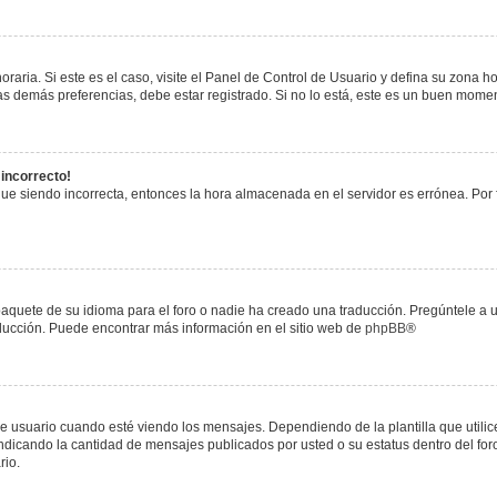
raria. Si este es el caso, visite el Panel de Control de Usuario y defina su zona h
s demás preferencias, debe estar registrado. Si no lo está, este es un buen mome
 incorrecto!
igue siendo incorrecta, entonces la hora almacenada en el servidor es errónea. Por
paquete de su idioma para el foro o nadie ha creado una traducción. Pregúntele a u
raducción. Puede encontrar más información en el sitio web de
phpBB
®
uario cuando esté viendo los mensajes. Dependiendo de la plantilla que utilice el
 indicando la cantidad de mensajes publicados por usted o su estatus dentro del 
rio.