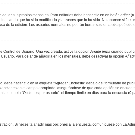
 editar sus propios mensajes. Para editarlos debe hacer clic en en botón
editar
(a 
 indicando que ha sido modificado y las veces que lo ha sido. No aparece si fue u
causa de la edición. Los usuarios normales no podrán borrar sus temas después de
e Control de Usuario. Una vez creada, active la opción
Añadir firma
cuando publiqu
e Usuario. Para dejar de añadirla en los mensajes, debe desactivar la opción
Añadir
 debe hacer clic en la etiqueta "Agregar Encuesta" debajo del formulario de public
dos opciones en el campo apropiado, asegurándose de que cada opción se encuentr
a etiqueta "Opciones por usuario", el tiempo límite en días para la encuesta (0 para
nistración. Si necesita añadir más opciones a la encuesta, comuníquese con La Admi