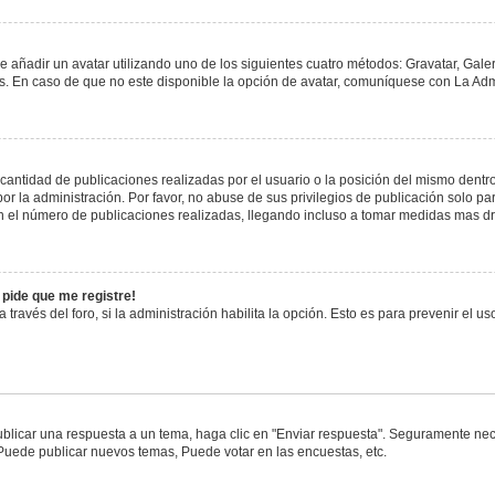
e añadir un avatar utilizando uno de los siguientes cuatro métodos: Gravatar, Gale
 En caso de que no este disponible la opción de avatar, comuníquese con La Admi
antidad de publicaciones realizadas por el usuario o la posición del mismo dentro 
 la administración. Por favor, no abuse de sus privilegios de publicación solo pa
n el número de publicaciones realizadas, llegando incluso a tomar medidas mas drá
 pide que me registre!
 través del foro, si la administración habilita la opción. Esto es para prevenir el 
blicar una respuesta a un tema, haga clic en "Enviar respuesta". Seguramente nece
 Puede publicar nuevos temas, Puede votar en las encuestas, etc.