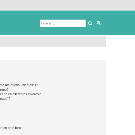
Buscar
Búsqueda avanza
mo me puedo unir a ellos?
Grupo?
ecen en diferentes colores?
inado"?
n en este foro!