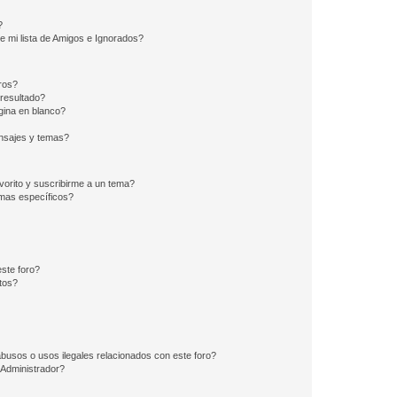
?
e mi lista de Amigos e Ignorados?
ros?
resultado?
ina en blanco?
nsajes y temas?
vorito y suscribirme a un tema?
emas específicos?
ste foro?
tos?
busos o usos ilegales relacionados con este foro?
Administrador?