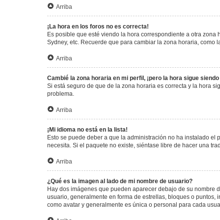
Arriba
¡La hora en los foros no es correcta!
Es posible que esté viendo la hora correspondiente a otra zona ho
Sydney, etc. Recuerde que para cambiar la zona horaria, como la
Arriba
Cambié la zona horaria en mi perfil, ¡pero la hora sigue siendo
Si está seguro de que de la zona horaria es correcta y la hora s
problema.
Arriba
¡Mi idioma no está en la lista!
Esto se puede deber a que la administración no ha instalado el 
necesita. Si el paquete no existe, siéntase libre de hacer una t
Arriba
¿Qué es la imagen al lado de mi nombre de usuario?
Hay dos imágenes que pueden aparecer debajo de su nombre de us
usuario, generalmente en forma de estrellas, bloques o puntos,
como avatar y generalmente es única o personal para cada usua