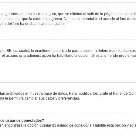
 se guardan en una cookie segura, que se elimina al salir de la página o al cabo 
te solo marque la casilla al ingresar. No es recomendable si accede al foro desde
ación del foro ha deshabilitado la opción.
or phpBB, las cuales le mantienen autorizado para acceder a determinados recursos 
el usuario si la administración ha habilitado la opción. Si está teniendo problemas
stán archivados en nuestra base de datos. Para modificarlos, visite el Panel de Co
ema le permitirá cambiar sus datos y preferencias.
s de usuarios conectados?
s", encontrará la opción
Ocultar mi estado de conexións
. Habilite esta opción y s