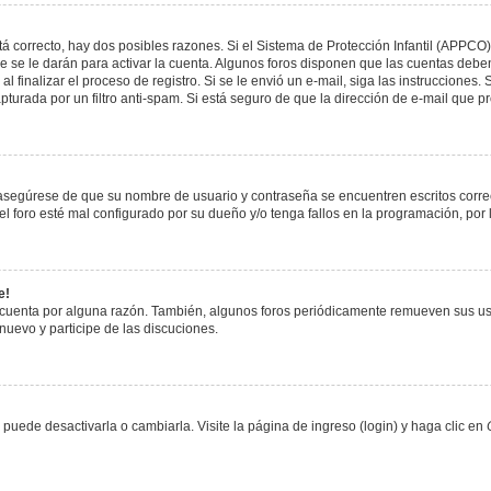
á correcto, hay dos posibles razones. Si el Sistema de Protección Infantil (APPCO)
 se le darán para activar la cuenta. Algunos foros disponen que las cuentas deben
al finalizar el proceso de registro. Si se le envió un e-mail, siga las instrucciones
apturada por un filtro anti-spam. Si está seguro de que la dirección de e-mail que 
, asegúrese de que su nombre de usuario y contraseña se encuentren escritos corr
 foro esté mal configurado por su dueño y/o tenga fallos en la programación, por 
e!
 cuenta por alguna razón. También, algunos foros periódicamente remueven sus us
 nuevo y participe de las discuciones.
uede desactivarla o cambiarla. Visite la página de ingreso (login) y haga clic en