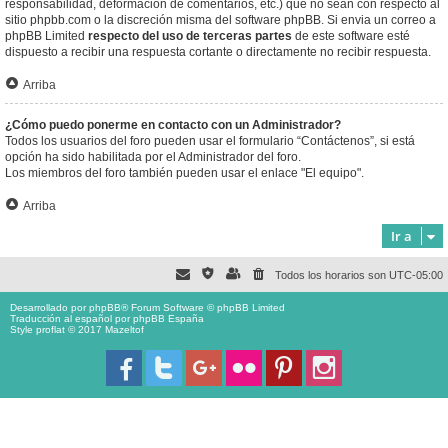
responsabilidad, deformación de comentarios, etc.) que no sean con respecto al
sitio phpbb.com o la discreción misma del software phpBB. Si envia un correo a
phpBB Limited
respecto del uso de terceras partes
de este software esté
dispuesto a recibir una respuesta cortante o directamente no recibir respuesta.
Arriba
¿Cómo puedo ponerme en contacto con un Administrador?
Todos los usuarios del foro pueden usar el formulario “Contáctenos”, si está
opción ha sido habilitada por el Administrador del foro.
Los miembros del foro también pueden usar el enlace "El equipo".
Arriba
Ir a
Todos los horarios son
UTC-05:00
Desarrollado por
phpBB
® Forum Software © phpBB Limited
Traducción al español por
phpBB España
Style proflat © 2017
Mazeltof