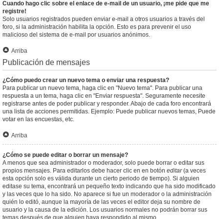
Cuando hago clic sobre el enlace de e-mail de un usuario, ¡me pide que me
registre!
Solo usuarios registrados pueden enviar e-mail a otros usuarios a través del
foro, si la administración habilita la opción. Esto es para prevenir el uso
malicioso del sistema de e-mail por usuarios anónimos.
Arriba
Publicación de mensajes
¿Cómo puedo crear un nuevo tema o enviar una respuesta?
Para publicar un nuevo tema, haga clic en "Nuevo tema". Para publicar una
respuesta a un tema, haga clic en "Enviar respuesta". Seguramente necesite
registrarse antes de poder publicar y responder. Abajo de cada foro encontrará
una lista de acciones permitidas. Ejemplo: Puede publicar nuevos temas, Puede
votar en las encuestas, etc.
Arriba
¿Cómo se puede editar o borrar un mensaje?
A menos que sea administrador o moderador, solo puede borrar o editar sus
propios mensajes. Para editarlos debe hacer clic en en botón
editar
(a veces
esta opción solo es válida durante un cierto periodo de tiempo). Si alguien
editase su tema, encontrará un pequeño texto indicando que ha sido modificado
y las veces que lo ha sido. No aparece si fue un moderador o la administración
quién lo editó, aunque la mayoría de las veces el editor deja su nombre de
usuario y la causa de la edición. Los usuarios normales no podrán borrar sus
temas después de que alguien haya respondido al mismo.