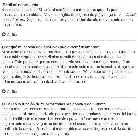
¡Perdí mi contraseña!
No se asuste, ¡calma! Si su contraseña no puede ser recuperada puede
desactivarla o cambiarla. Visite la página de ingreso (login) y haga clic en
Olvidé
mi contraseña
. Siga las instrucciones y estará identificado nuevamente en muy
poco tiempo.
Arriba
¿Por qué mi sesión de usuario expira automáticamente?
Si no activa la casilla
Recordar
cuando ingresa al foro, sus datos se guardan en
una cookie segura, que se elimina al salir de la página o al cabo de cierto
tiempo. Esto previene que su cuenta pueda ser usada por otra persona. Para
que el sistema le reconozca automáticamente solo marque la casilla al ingresar.
No es recomendable si accede al foro desde un PC compartido, e.j. biblioteca,
cyber-cafés, PCs de universidades, etc. Si no ve la casilla, significa que la
administración del foro ha deshabilitado la opción.
Arriba
¿Cuál es la función de "Borrar todas las cookies del Sitio"?
"Borrar todas las cookies del Sitio" borra las cookies creadas por phpBB, las
cuales le mantienen autorizado para acceder a determinados recursos del foro y
estar identificado al mismo. Las cookies proveen funciones como leer el
seguimiento de la navegación del foro por el usuario si la administración ha
habilitado la opción. Si está teniendo problemas con el ingreso o salida del foro,
borrar las cookies seguramente ayudará.