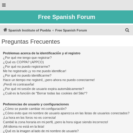
Free Spanish Forum
B
Spanish Institute of Puebla
Free Spanish Forum
u
Preguntas Frecuentes
s
c
Problemas acerca de la identificación y el registro
¿Por qué me tengo que registrar?
a
¿Qué es COPPA? (APPCO)
r
¿Por qué no puedo registrarme?
Me he registrado ¡y no me puedo identificar!
¿Por qué no puedo identificarme?
Hace un tiempo me registré, ¡pero ahora no puedo conectarme!
¡Perdí mi contraseña!
¿Por qué mi sesión de usuario expira automáticamente?
¿Cuál es la función de "Borrar todas las cookies del Sitio"?
Preferencias de usuario y configuraciones
¿Cómo se puede cambiar mi configuración?
¿Cómo evito que mi nombre de usuario aparezca en las listas de usuarios conectados?
¡La hora en los foros no es correcta!
Cambié la zona horaria en mi perfil, ¡pero la hora sigue siendo incorrecto!
¡Mi idioma no está en la lista!
¿Qué es la imagen al lado de mi nombre de usuario?