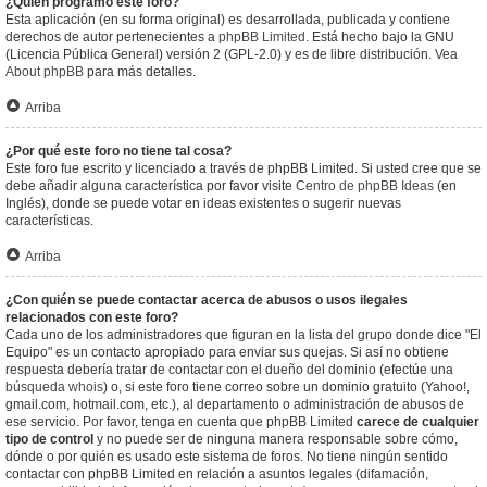
¿Quién programó este foro?
Esta aplicación (en su forma original) es desarrollada, publicada y contiene
derechos de autor pertenecientes a
phpBB Limited
. Está hecho bajo la GNU
(Licencia Pública General) versión 2 (GPL-2.0) y es de libre distribución. Vea
About phpBB
para más detalles.
Arriba
¿Por qué este foro no tiene tal cosa?
Este foro fue escrito y licenciado a través de phpBB Limited. Si usted cree que se
debe añadir alguna característica por favor visite
Centro de phpBB Ideas
(en
Inglés), donde se puede votar en ideas existentes o sugerir nuevas
características.
Arriba
¿Con quién se puede contactar acerca de abusos o usos ilegales
relacionados con este foro?
Cada uno de los administradores que figuran en la lista del grupo donde dice "El
Equipo" es un contacto apropiado para enviar sus quejas. Si así no obtiene
respuesta debería tratar de contactar con el dueño del dominio (efectúe una
búsqueda whois
) o, si este foro tiene correo sobre un dominio gratuito (Yahoo!,
gmail.com, hotmail.com, etc.), al departamento o administración de abusos de
ese servicio. Por favor, tenga en cuenta que phpBB Limited
carece de cualquier
tipo de control
y no puede ser de ninguna manera responsable sobre cómo,
dónde o por quién es usado este sistema de foros. No tiene ningún sentido
contactar con phpBB Limited en relación a asuntos legales (difamación,