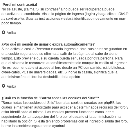
¡Perdí mi contraseña!
No se asuste, ¡calma! Si su contraseña no puede ser recuperada puede
desactivarla o cambiarla. Visite la página de ingreso (login) y haga clic en
Olvidé
mi contraseña
. Siga las instrucciones y estará identificado nuevamente en muy
poco tiempo.
Arriba
¿Por qué mi sesión de usuario expira automáticamente?
Si no activa la casilla
Recordar
cuando ingresa al foro, sus datos se guardan en
una cookie segura, que se elimina al salir de la página o al cabo de cierto
tiempo. Esto previene que su cuenta pueda ser usada por otra persona. Para
que el sistema le reconozca automáticamente solo marque la casilla al ingresar.
No es recomendable si accede al foro desde un PC compartido, e.j. biblioteca,
cyber-cafés, PCs de universidades, etc. Si no ve la casilla, significa que la
administración del foro ha deshabilitado la opción.
Arriba
¿Cuál es la función de "Borrar todas las cookies del Sitio"?
"Borrar todas las cookies del Sitio" borra las cookies creadas por phpBB, las
cuales le mantienen autorizado para acceder a determinados recursos del foro y
estar identificado al mismo. Las cookies proveen funciones como leer el
seguimiento de la navegación del foro por el usuario si la administración ha
habilitado la opción. Si está teniendo problemas con el ingreso o salida del foro,
borrar las cookies seguramente ayudará.