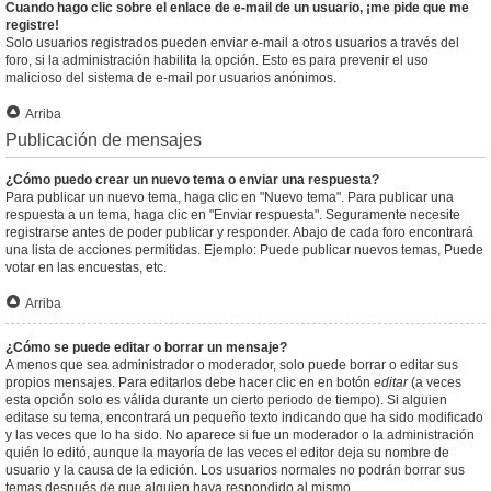
Cuando hago clic sobre el enlace de e-mail de un usuario, ¡me pide que me
registre!
Solo usuarios registrados pueden enviar e-mail a otros usuarios a través del
foro, si la administración habilita la opción. Esto es para prevenir el uso
malicioso del sistema de e-mail por usuarios anónimos.
Arriba
Publicación de mensajes
¿Cómo puedo crear un nuevo tema o enviar una respuesta?
Para publicar un nuevo tema, haga clic en "Nuevo tema". Para publicar una
respuesta a un tema, haga clic en "Enviar respuesta". Seguramente necesite
registrarse antes de poder publicar y responder. Abajo de cada foro encontrará
una lista de acciones permitidas. Ejemplo: Puede publicar nuevos temas, Puede
votar en las encuestas, etc.
Arriba
¿Cómo se puede editar o borrar un mensaje?
A menos que sea administrador o moderador, solo puede borrar o editar sus
propios mensajes. Para editarlos debe hacer clic en en botón
editar
(a veces
esta opción solo es válida durante un cierto periodo de tiempo). Si alguien
editase su tema, encontrará un pequeño texto indicando que ha sido modificado
y las veces que lo ha sido. No aparece si fue un moderador o la administración
quién lo editó, aunque la mayoría de las veces el editor deja su nombre de
usuario y la causa de la edición. Los usuarios normales no podrán borrar sus
temas después de que alguien haya respondido al mismo.