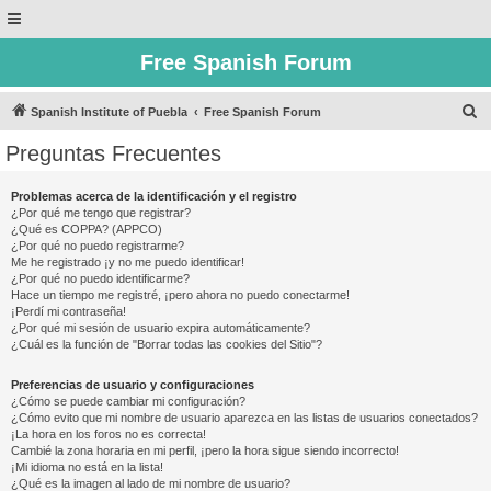
Free Spanish Forum
B
Spanish Institute of Puebla
Free Spanish Forum
u
Preguntas Frecuentes
s
c
Problemas acerca de la identificación y el registro
¿Por qué me tengo que registrar?
a
¿Qué es COPPA? (APPCO)
r
¿Por qué no puedo registrarme?
Me he registrado ¡y no me puedo identificar!
¿Por qué no puedo identificarme?
Hace un tiempo me registré, ¡pero ahora no puedo conectarme!
¡Perdí mi contraseña!
¿Por qué mi sesión de usuario expira automáticamente?
¿Cuál es la función de "Borrar todas las cookies del Sitio"?
Preferencias de usuario y configuraciones
¿Cómo se puede cambiar mi configuración?
¿Cómo evito que mi nombre de usuario aparezca en las listas de usuarios conectados?
¡La hora en los foros no es correcta!
Cambié la zona horaria en mi perfil, ¡pero la hora sigue siendo incorrecto!
¡Mi idioma no está en la lista!
¿Qué es la imagen al lado de mi nombre de usuario?