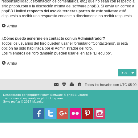
responsabilidad, deformación de comentarios, etc.) que no sean con respecto al
sitio phpbb.com o la discreción misma del software phpBB. Si envia un correo a
phpBB Limited
respecto del uso de terceras partes
de este software esté
dispuesto a recibir una respuesta cortante o directamente no recibir respuesta.
Arriba
¿Cómo puedo ponerme en contacto con un Administrador?
Todos los usuarios del foro pueden usar el formulario “Contáctenos”, si está
opción ha sido habilitada por el Administrador del foro.
Los miembros del foro también pueden usar el enlace "El equipo".
Arriba
Ir a
Todos los horarios son
UTC-05:00
Desarrollado por
phpBB
® Forum Software © phpBB Limited
Traducción al español por
phpBB España
Style proflat © 2017
Mazeltof