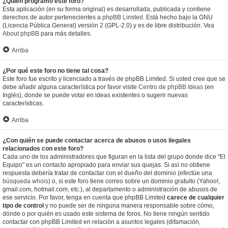
¿Quién programó este foro?
Esta aplicación (en su forma original) es desarrollada, publicada y contiene
derechos de autor pertenecientes a
phpBB Limited
. Está hecho bajo la GNU
(Licencia Pública General) versión 2 (GPL-2.0) y es de libre distribución. Vea
About phpBB
para más detalles.
Arriba
¿Por qué este foro no tiene tal cosa?
Este foro fue escrito y licenciado a través de phpBB Limited. Si usted cree que se
debe añadir alguna característica por favor visite
Centro de phpBB Ideas
(en
Inglés), donde se puede votar en ideas existentes o sugerir nuevas
características.
Arriba
¿Con quién se puede contactar acerca de abusos o usos ilegales
relacionados con este foro?
Cada uno de los administradores que figuran en la lista del grupo donde dice "El
Equipo" es un contacto apropiado para enviar sus quejas. Si así no obtiene
respuesta debería tratar de contactar con el dueño del dominio (efectúe una
búsqueda whois
) o, si este foro tiene correo sobre un dominio gratuito (Yahoo!,
gmail.com, hotmail.com, etc.), al departamento o administración de abusos de
ese servicio. Por favor, tenga en cuenta que phpBB Limited
carece de cualquier
tipo de control
y no puede ser de ninguna manera responsable sobre cómo,
dónde o por quién es usado este sistema de foros. No tiene ningún sentido
contactar con phpBB Limited en relación a asuntos legales (difamación,