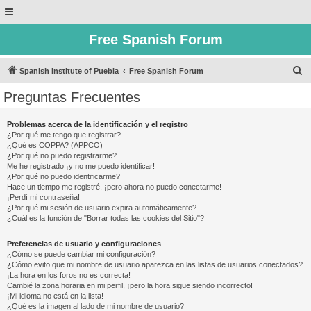
Free Spanish Forum
B
Spanish Institute of Puebla
Free Spanish Forum
u
Preguntas Frecuentes
s
c
Problemas acerca de la identificación y el registro
¿Por qué me tengo que registrar?
a
¿Qué es COPPA? (APPCO)
r
¿Por qué no puedo registrarme?
Me he registrado ¡y no me puedo identificar!
¿Por qué no puedo identificarme?
Hace un tiempo me registré, ¡pero ahora no puedo conectarme!
¡Perdí mi contraseña!
¿Por qué mi sesión de usuario expira automáticamente?
¿Cuál es la función de "Borrar todas las cookies del Sitio"?
Preferencias de usuario y configuraciones
¿Cómo se puede cambiar mi configuración?
¿Cómo evito que mi nombre de usuario aparezca en las listas de usuarios conectados?
¡La hora en los foros no es correcta!
Cambié la zona horaria en mi perfil, ¡pero la hora sigue siendo incorrecto!
¡Mi idioma no está en la lista!
¿Qué es la imagen al lado de mi nombre de usuario?