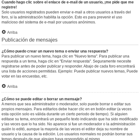
Cuando hago clic sobre el enlace de e-mail de un usuario, ¡me pide que me
registre!
Solo usuarios registrados pueden enviar e-mail a otros usuarios a través del
foro, si la administración habilita la opción. Esto es para prevenir el uso
malicioso del sistema de e-mail por usuarios anónimos.
Arriba
Publicación de mensajes
¿Cómo puedo crear un nuevo tema o enviar una respuesta?
Para publicar un nuevo tema, haga clic en "Nuevo tema". Para publicar una
respuesta a un tema, haga clic en "Enviar respuesta". Seguramente necesite
registrarse antes de poder publicar y responder. Abajo de cada foro encontrará
una lista de acciones permitidas. Ejemplo: Puede publicar nuevos temas, Puede
votar en las encuestas, etc.
Arriba
¿Cómo se puede editar o borrar un mensaje?
A menos que sea administrador o moderador, solo puede borrar o editar sus
propios mensajes. Para editarlos debe hacer clic en en botón
editar
(a veces
esta opción solo es válida durante un cierto periodo de tiempo). Si alguien
editase su tema, encontrará un pequeño texto indicando que ha sido modificado
y las veces que lo ha sido. No aparece si fue un moderador o la administración
quién lo editó, aunque la mayoría de las veces el editor deja su nombre de
usuario y la causa de la edición. Los usuarios normales no podrán borrar sus
temas después de que alguien haya respondido al mismo.