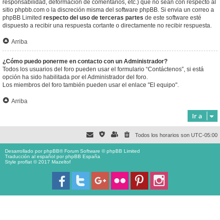
responsabilidad, deformación de comentarios, etc.) que no sean con respecto al
sitio phpbb.com o la discreción misma del software phpBB. Si envia un correo a
phpBB Limited
respecto del uso de terceras partes
de este software esté
dispuesto a recibir una respuesta cortante o directamente no recibir respuesta.
Arriba
¿Cómo puedo ponerme en contacto con un Administrador?
Todos los usuarios del foro pueden usar el formulario “Contáctenos”, si está
opción ha sido habilitada por el Administrador del foro.
Los miembros del foro también pueden usar el enlace "El equipo".
Arriba
Ir a
Todos los horarios son
UTC-05:00
Desarrollado por
phpBB
® Forum Software © phpBB Limited
Traducción al español por
phpBB España
Style proflat © 2017
Mazeltof