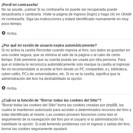
¡Perdí mi contraseña!
No se asuste, ¡calma! Si su contraseña no puede ser recuperada puede
desactivarla o cambiarla. Visite la página de ingreso (login) y haga clic en
Olvidé
mi contraseña
. Siga las instrucciones y estará identificado nuevamente en muy
poco tiempo.
Arriba
¿Por qué mi sesión de usuario expira automáticamente?
Si no activa la casilla
Recordar
cuando ingresa al foro, sus datos se guardan en
una cookie segura, que se elimina al salir de la página o al cabo de cierto
tiempo. Esto previene que su cuenta pueda ser usada por otra persona. Para
que el sistema le reconozca automáticamente solo marque la casilla al ingresar.
No es recomendable si accede al foro desde un PC compartido, e.j. biblioteca,
cyber-cafés, PCs de universidades, etc. Si no ve la casilla, significa que la
administración del foro ha deshabilitado la opción.
Arriba
¿Cuál es la función de "Borrar todas las cookies del Sitio"?
"Borrar todas las cookies del Sitio" borra las cookies creadas por phpBB, las
cuales le mantienen autorizado para acceder a determinados recursos del foro y
estar identificado al mismo. Las cookies proveen funciones como leer el
seguimiento de la navegación del foro por el usuario si la administración ha
habilitado la opción. Si está teniendo problemas con el ingreso o salida del foro,
borrar las cookies seguramente ayudará.