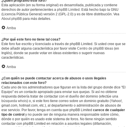
¿Quién programó este foro?
Esta aplicación (en su forma original) es desarrollada, publicada y contiene
derechos de autor pertenecientes a
phpBB Limited
. Está hecho bajo la GNU
(Licencia Pública General) versión 2 (GPL-2.0) y es de libre distribución. Vea
About phpBB
para más detalles.
Arriba
¿Por qué este foro no tiene tal cosa?
Este foro fue escrito y licenciado a través de phpBB Limited. Si usted cree que se
debe añadir alguna característica por favor visite
Centro de phpBB Ideas
(en
Inglés), donde se puede votar en ideas existentes o sugerir nuevas
características.
Arriba
¿Con quién se puede contactar acerca de abusos o usos ilegales
relacionados con este foro?
Cada uno de los administradores que figuran en la lista del grupo donde dice "El
Equipo" es un contacto apropiado para enviar sus quejas. Si así no obtiene
respuesta debería tratar de contactar con el dueño del dominio (efectúe una
búsqueda whois
) o, si este foro tiene correo sobre un dominio gratuito (Yahoo!,
gmail.com, hotmail.com, etc.), al departamento o administración de abusos de
ese servicio. Por favor, tenga en cuenta que phpBB Limited
carece de cualquier
tipo de control
y no puede ser de ninguna manera responsable sobre cómo,
dónde o por quién es usado este sistema de foros. No tiene ningún sentido
contactar con phpBB Limited en relación a asuntos legales (difamación,