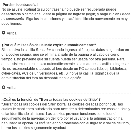
¡Perdí mi contraseña!
No se asuste, ¡calma! Si su contraseña no puede ser recuperada puede
desactivarla o cambiarla. Visite la página de ingreso (login) y haga clic en
Olvidé
mi contraseña
. Siga las instrucciones y estará identificado nuevamente en muy
poco tiempo.
Arriba
¿Por qué mi sesión de usuario expira automáticamente?
Si no activa la casilla
Recordar
cuando ingresa al foro, sus datos se guardan en
una cookie segura, que se elimina al salir de la página o al cabo de cierto
tiempo. Esto previene que su cuenta pueda ser usada por otra persona. Para
que el sistema le reconozca automáticamente solo marque la casilla al ingresar.
No es recomendable si accede al foro desde un PC compartido, e.j. biblioteca,
cyber-cafés, PCs de universidades, etc. Si no ve la casilla, significa que la
administración del foro ha deshabilitado la opción.
Arriba
¿Cuál es la función de "Borrar todas las cookies del Sitio"?
"Borrar todas las cookies del Sitio" borra las cookies creadas por phpBB, las
cuales le mantienen autorizado para acceder a determinados recursos del foro y
estar identificado al mismo. Las cookies proveen funciones como leer el
seguimiento de la navegación del foro por el usuario si la administración ha
habilitado la opción. Si está teniendo problemas con el ingreso o salida del foro,
borrar las cookies seguramente ayudará.