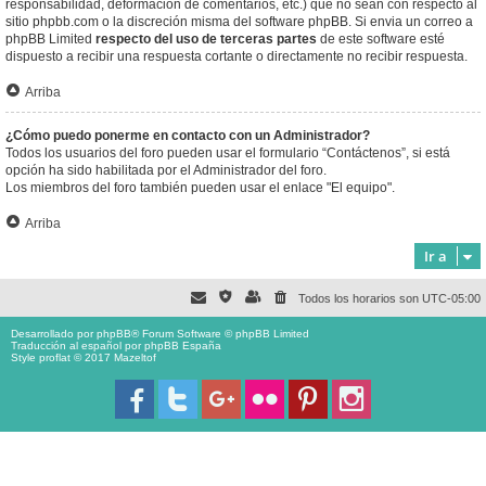
responsabilidad, deformación de comentarios, etc.) que no sean con respecto al
sitio phpbb.com o la discreción misma del software phpBB. Si envia un correo a
phpBB Limited
respecto del uso de terceras partes
de este software esté
dispuesto a recibir una respuesta cortante o directamente no recibir respuesta.
Arriba
¿Cómo puedo ponerme en contacto con un Administrador?
Todos los usuarios del foro pueden usar el formulario “Contáctenos”, si está
opción ha sido habilitada por el Administrador del foro.
Los miembros del foro también pueden usar el enlace "El equipo".
Arriba
Ir a
Todos los horarios son
UTC-05:00
Desarrollado por
phpBB
® Forum Software © phpBB Limited
Traducción al español por
phpBB España
Style proflat © 2017
Mazeltof