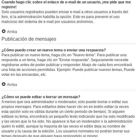
Cuando hago clic sobre el enlace de e-mail de un usuario, ¡me pide que me
registre!
Solo usuarios registrados pueden enviar e-mail a otros usuarios a través del
foro, si la administración habilita la opción. Esto es para prevenir el uso
malicioso del sistema de e-mail por usuarios anónimos.
Arriba
Publicación de mensajes
¿Cómo puedo crear un nuevo tema o enviar una respuesta?
Para publicar un nuevo tema, haga clic en "Nuevo tema". Para publicar una
respuesta a un tema, haga clic en "Enviar respuesta". Seguramente necesite
registrarse antes de poder publicar y responder. Abajo de cada foro encontrará
una lista de acciones permitidas. Ejemplo: Puede publicar nuevos temas, Puede
votar en las encuestas, etc.
Arriba
¿Cómo se puede editar o borrar un mensaje?
A menos que sea administrador o moderador, solo puede borrar o editar sus
propios mensajes. Para editarlos debe hacer clic en en botón
editar
(a veces
esta opción solo es válida durante un cierto periodo de tiempo). Si alguien
editase su tema, encontrará un pequeño texto indicando que ha sido modificado
y las veces que lo ha sido. No aparece si fue un moderador o la administración
quién lo editó, aunque la mayoría de las veces el editor deja su nombre de
usuario y la causa de la edición. Los usuarios normales no podrán borrar sus
temas después de que alguien haya respondido al mismo.