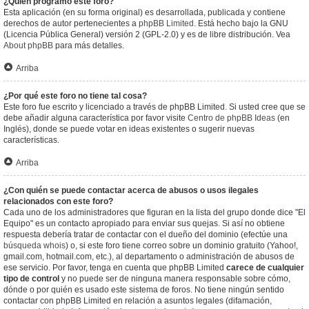
¿Quién programó este foro?
Esta aplicación (en su forma original) es desarrollada, publicada y contiene
derechos de autor pertenecientes a
phpBB Limited
. Está hecho bajo la GNU
(Licencia Pública General) versión 2 (GPL-2.0) y es de libre distribución. Vea
About phpBB
para más detalles.
Arriba
¿Por qué este foro no tiene tal cosa?
Este foro fue escrito y licenciado a través de phpBB Limited. Si usted cree que se
debe añadir alguna característica por favor visite
Centro de phpBB Ideas
(en
Inglés), donde se puede votar en ideas existentes o sugerir nuevas
características.
Arriba
¿Con quién se puede contactar acerca de abusos o usos ilegales
relacionados con este foro?
Cada uno de los administradores que figuran en la lista del grupo donde dice "El
Equipo" es un contacto apropiado para enviar sus quejas. Si así no obtiene
respuesta debería tratar de contactar con el dueño del dominio (efectúe una
búsqueda whois
) o, si este foro tiene correo sobre un dominio gratuito (Yahoo!,
gmail.com, hotmail.com, etc.), al departamento o administración de abusos de
ese servicio. Por favor, tenga en cuenta que phpBB Limited
carece de cualquier
tipo de control
y no puede ser de ninguna manera responsable sobre cómo,
dónde o por quién es usado este sistema de foros. No tiene ningún sentido
contactar con phpBB Limited en relación a asuntos legales (difamación,