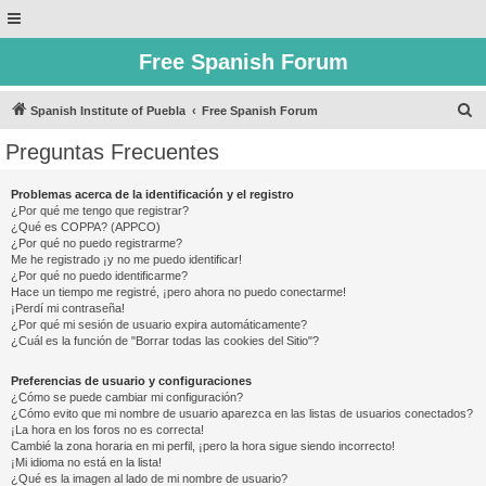
Free Spanish Forum
B
Spanish Institute of Puebla
Free Spanish Forum
u
Preguntas Frecuentes
s
c
Problemas acerca de la identificación y el registro
¿Por qué me tengo que registrar?
a
¿Qué es COPPA? (APPCO)
r
¿Por qué no puedo registrarme?
Me he registrado ¡y no me puedo identificar!
¿Por qué no puedo identificarme?
Hace un tiempo me registré, ¡pero ahora no puedo conectarme!
¡Perdí mi contraseña!
¿Por qué mi sesión de usuario expira automáticamente?
¿Cuál es la función de "Borrar todas las cookies del Sitio"?
Preferencias de usuario y configuraciones
¿Cómo se puede cambiar mi configuración?
¿Cómo evito que mi nombre de usuario aparezca en las listas de usuarios conectados?
¡La hora en los foros no es correcta!
Cambié la zona horaria en mi perfil, ¡pero la hora sigue siendo incorrecto!
¡Mi idioma no está en la lista!
¿Qué es la imagen al lado de mi nombre de usuario?