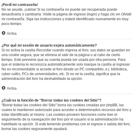
¡Perdí mi contraseña!
No se asuste, ¡calma! Si su contraseña no puede ser recuperada puede
desactivarla o cambiarla. Visite la página de ingreso (login) y haga clic en
Olvidé
mi contraseña
. Siga las instrucciones y estará identificado nuevamente en muy
poco tiempo.
Arriba
¿Por qué mi sesión de usuario expira automáticamente?
Si no activa la casilla
Recordar
cuando ingresa al foro, sus datos se guardan en
una cookie segura, que se elimina al salir de la página o al cabo de cierto
tiempo. Esto previene que su cuenta pueda ser usada por otra persona. Para
que el sistema le reconozca automáticamente solo marque la casilla al ingresar.
No es recomendable si accede al foro desde un PC compartido, e.j. biblioteca,
cyber-cafés, PCs de universidades, etc. Si no ve la casilla, significa que la
administración del foro ha deshabilitado la opción.
Arriba
¿Cuál es la función de "Borrar todas las cookies del Sitio"?
"Borrar todas las cookies del Sitio" borra las cookies creadas por phpBB, las
cuales le mantienen autorizado para acceder a determinados recursos del foro y
estar identificado al mismo. Las cookies proveen funciones como leer el
seguimiento de la navegación del foro por el usuario si la administración ha
habilitado la opción. Si está teniendo problemas con el ingreso o salida del foro,
borrar las cookies seguramente ayudará.