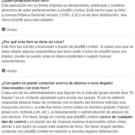
¿Quién programó este foro?
Esta aplicación (en su forma original) es desarrollada, publicada y contiene
derechos de autor pertenecientes a
phpBB Limited
. Está hecho bajo la GNU
(Licencia Pública General) versión 2 (GPL-2.0) y es de libre distribución. Vea
About phpBB
para más detalles.
Arriba
¿Por qué este foro no tiene tal cosa?
Este foro fue escrito y licenciado a través de phpBB Limited. Si usted cree que se
debe añadir alguna característica por favor visite
Centro de phpBB Ideas
(en
Inglés), donde se puede votar en ideas existentes o sugerir nuevas
características.
Arriba
¿Con quién se puede contactar acerca de abusos o usos ilegales
relacionados con este foro?
Cada uno de los administradores que figuran en la lista del grupo donde dice "El
Equipo" es un contacto apropiado para enviar sus quejas. Si así no obtiene
respuesta debería tratar de contactar con el dueño del dominio (efectúe una
búsqueda whois
) o, si este foro tiene correo sobre un dominio gratuito (Yahoo!,
gmail.com, hotmail.com, etc.), al departamento o administración de abusos de
ese servicio. Por favor, tenga en cuenta que phpBB Limited
carece de cualquier
tipo de control
y no puede ser de ninguna manera responsable sobre cómo,
dónde o por quién es usado este sistema de foros. No tiene ningún sentido
contactar con phpBB Limited en relación a asuntos legales (difamación,