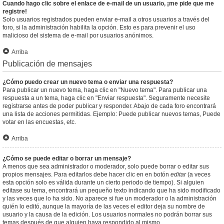
Cuando hago clic sobre el enlace de e-mail de un usuario, ¡me pide que me
registre!
Solo usuarios registrados pueden enviar e-mail a otros usuarios a través del
foro, si la administración habilita la opción. Esto es para prevenir el uso
malicioso del sistema de e-mail por usuarios anónimos.
Arriba
Publicación de mensajes
¿Cómo puedo crear un nuevo tema o enviar una respuesta?
Para publicar un nuevo tema, haga clic en "Nuevo tema". Para publicar una
respuesta a un tema, haga clic en "Enviar respuesta". Seguramente necesite
registrarse antes de poder publicar y responder. Abajo de cada foro encontrará
una lista de acciones permitidas. Ejemplo: Puede publicar nuevos temas, Puede
votar en las encuestas, etc.
Arriba
¿Cómo se puede editar o borrar un mensaje?
A menos que sea administrador o moderador, solo puede borrar o editar sus
propios mensajes. Para editarlos debe hacer clic en en botón
editar
(a veces
esta opción solo es válida durante un cierto periodo de tiempo). Si alguien
editase su tema, encontrará un pequeño texto indicando que ha sido modificado
y las veces que lo ha sido. No aparece si fue un moderador o la administración
quién lo editó, aunque la mayoría de las veces el editor deja su nombre de
usuario y la causa de la edición. Los usuarios normales no podrán borrar sus
temas después de que alguien haya respondido al mismo.