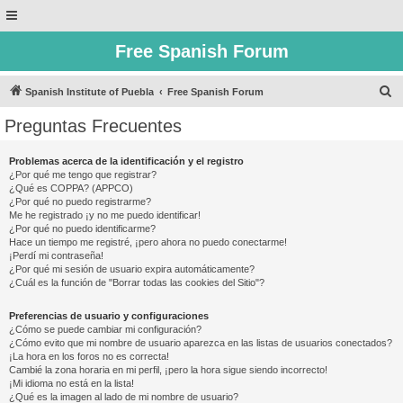
Free Spanish Forum
B
Spanish Institute of Puebla
Free Spanish Forum
u
Preguntas Frecuentes
s
c
Problemas acerca de la identificación y el registro
¿Por qué me tengo que registrar?
a
¿Qué es COPPA? (APPCO)
r
¿Por qué no puedo registrarme?
Me he registrado ¡y no me puedo identificar!
¿Por qué no puedo identificarme?
Hace un tiempo me registré, ¡pero ahora no puedo conectarme!
¡Perdí mi contraseña!
¿Por qué mi sesión de usuario expira automáticamente?
¿Cuál es la función de "Borrar todas las cookies del Sitio"?
Preferencias de usuario y configuraciones
¿Cómo se puede cambiar mi configuración?
¿Cómo evito que mi nombre de usuario aparezca en las listas de usuarios conectados?
¡La hora en los foros no es correcta!
Cambié la zona horaria en mi perfil, ¡pero la hora sigue siendo incorrecto!
¡Mi idioma no está en la lista!
¿Qué es la imagen al lado de mi nombre de usuario?