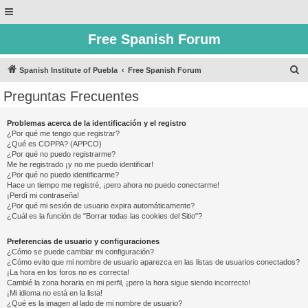
Free Spanish Forum
B
Spanish Institute of Puebla
Free Spanish Forum
u
Preguntas Frecuentes
s
c
Problemas acerca de la identificación y el registro
¿Por qué me tengo que registrar?
a
¿Qué es COPPA? (APPCO)
r
¿Por qué no puedo registrarme?
Me he registrado ¡y no me puedo identificar!
¿Por qué no puedo identificarme?
Hace un tiempo me registré, ¡pero ahora no puedo conectarme!
¡Perdí mi contraseña!
¿Por qué mi sesión de usuario expira automáticamente?
¿Cuál es la función de "Borrar todas las cookies del Sitio"?
Preferencias de usuario y configuraciones
¿Cómo se puede cambiar mi configuración?
¿Cómo evito que mi nombre de usuario aparezca en las listas de usuarios conectados?
¡La hora en los foros no es correcta!
Cambié la zona horaria en mi perfil, ¡pero la hora sigue siendo incorrecto!
¡Mi idioma no está en la lista!
¿Qué es la imagen al lado de mi nombre de usuario?