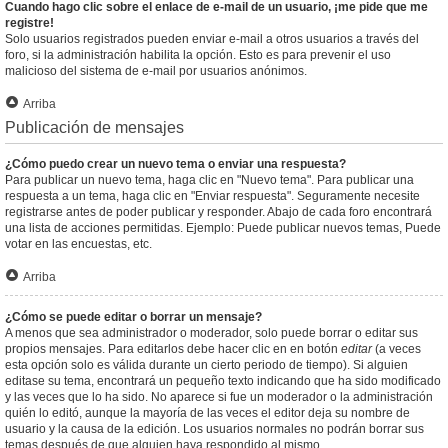
Cuando hago clic sobre el enlace de e-mail de un usuario, ¡me pide que me
registre!
Solo usuarios registrados pueden enviar e-mail a otros usuarios a través del
foro, si la administración habilita la opción. Esto es para prevenir el uso
malicioso del sistema de e-mail por usuarios anónimos.
Arriba
Publicación de mensajes
¿Cómo puedo crear un nuevo tema o enviar una respuesta?
Para publicar un nuevo tema, haga clic en "Nuevo tema". Para publicar una
respuesta a un tema, haga clic en "Enviar respuesta". Seguramente necesite
registrarse antes de poder publicar y responder. Abajo de cada foro encontrará
una lista de acciones permitidas. Ejemplo: Puede publicar nuevos temas, Puede
votar en las encuestas, etc.
Arriba
¿Cómo se puede editar o borrar un mensaje?
A menos que sea administrador o moderador, solo puede borrar o editar sus
propios mensajes. Para editarlos debe hacer clic en en botón
editar
(a veces
esta opción solo es válida durante un cierto periodo de tiempo). Si alguien
editase su tema, encontrará un pequeño texto indicando que ha sido modificado
y las veces que lo ha sido. No aparece si fue un moderador o la administración
quién lo editó, aunque la mayoría de las veces el editor deja su nombre de
usuario y la causa de la edición. Los usuarios normales no podrán borrar sus
temas después de que alguien haya respondido al mismo.