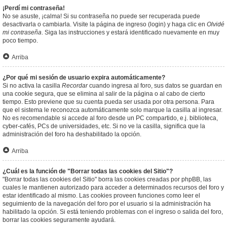
¡Perdí mi contraseña!
No se asuste, ¡calma! Si su contraseña no puede ser recuperada puede
desactivarla o cambiarla. Visite la página de ingreso (login) y haga clic en
Olvidé
mi contraseña
. Siga las instrucciones y estará identificado nuevamente en muy
poco tiempo.
Arriba
¿Por qué mi sesión de usuario expira automáticamente?
Si no activa la casilla
Recordar
cuando ingresa al foro, sus datos se guardan en
una cookie segura, que se elimina al salir de la página o al cabo de cierto
tiempo. Esto previene que su cuenta pueda ser usada por otra persona. Para
que el sistema le reconozca automáticamente solo marque la casilla al ingresar.
No es recomendable si accede al foro desde un PC compartido, e.j. biblioteca,
cyber-cafés, PCs de universidades, etc. Si no ve la casilla, significa que la
administración del foro ha deshabilitado la opción.
Arriba
¿Cuál es la función de "Borrar todas las cookies del Sitio"?
"Borrar todas las cookies del Sitio" borra las cookies creadas por phpBB, las
cuales le mantienen autorizado para acceder a determinados recursos del foro y
estar identificado al mismo. Las cookies proveen funciones como leer el
seguimiento de la navegación del foro por el usuario si la administración ha
habilitado la opción. Si está teniendo problemas con el ingreso o salida del foro,
borrar las cookies seguramente ayudará.