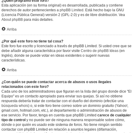
¿Quién programó este foro?
Esta aplicación (en su forma original) es desarrollada, publicada y contiene
derechos de autor pertenecientes a
phpBB Limited
. Está hecho bajo la GNU
(Licencia Pública General) versión 2 (GPL-2.0) y es de libre distribución. Vea
About phpBB
para más detalles.
Arriba
¿Por qué este foro no tiene tal cosa?
Este foro fue escrito y licenciado a través de phpBB Limited. Si usted cree que se
debe añadir alguna característica por favor visite
Centro de phpBB Ideas
(en
Inglés), donde se puede votar en ideas existentes o sugerir nuevas
características.
Arriba
¿Con quién se puede contactar acerca de abusos o usos ilegales
relacionados con este foro?
Cada uno de los administradores que figuran en la lista del grupo donde dice "El
Equipo" es un contacto apropiado para enviar sus quejas. Si así no obtiene
respuesta debería tratar de contactar con el dueño del dominio (efectúe una
búsqueda whois
) o, si este foro tiene correo sobre un dominio gratuito (Yahoo!,
gmail.com, hotmail.com, etc.), al departamento o administración de abusos de
ese servicio. Por favor, tenga en cuenta que phpBB Limited
carece de cualquier
tipo de control
y no puede ser de ninguna manera responsable sobre cómo,
dónde o por quién es usado este sistema de foros. No tiene ningún sentido
contactar con phpBB Limited en relación a asuntos legales (difamación,