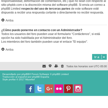
responsabilidad, deformación de comentarios, etc.) que no sean con respecto al
sitio phpbb.com o la discreción misma del software phpBB. Si envia un correo a
phpBB Limited
respecto del uso de terceras partes
de este software esté
dispuesto a recibir una respuesta cortante o directamente no recibir respuesta.
Arriba
¿Cómo puedo ponerme en contacto con un Administrador?
Todos los usuarios del foro pueden usar el formulario “Contáctenos”, si está
opción ha sido habilitada por el Administrador del foro.
Los miembros del foro también pueden usar el enlace "El equipo".
Arriba
Ir a
Todos los horarios son
UTC-05:00
Desarrollado por
phpBB
® Forum Software © phpBB Limited
Traducción al español por
phpBB España
Style proflat © 2017
Mazeltof