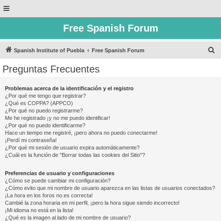
Free Spanish Forum
B
Spanish Institute of Puebla
Free Spanish Forum
u
Preguntas Frecuentes
s
c
Problemas acerca de la identificación y el registro
¿Por qué me tengo que registrar?
a
¿Qué es COPPA? (APPCO)
r
¿Por qué no puedo registrarme?
Me he registrado ¡y no me puedo identificar!
¿Por qué no puedo identificarme?
Hace un tiempo me registré, ¡pero ahora no puedo conectarme!
¡Perdí mi contraseña!
¿Por qué mi sesión de usuario expira automáticamente?
¿Cuál es la función de "Borrar todas las cookies del Sitio"?
Preferencias de usuario y configuraciones
¿Cómo se puede cambiar mi configuración?
¿Cómo evito que mi nombre de usuario aparezca en las listas de usuarios conectados?
¡La hora en los foros no es correcta!
Cambié la zona horaria en mi perfil, ¡pero la hora sigue siendo incorrecto!
¡Mi idioma no está en la lista!
¿Qué es la imagen al lado de mi nombre de usuario?