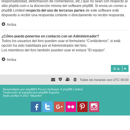
responsabilidad, deformación de comentarios, etc.) que no sean con respecto al
sitio phpbb.com o la discreción misma del software phpBB. Si envia un correo a
phpBB Limited
respecto del uso de terceras partes
de este software esté
dispuesto a recibir una respuesta cortante o directamente no recibir respuesta.
Arriba
¿Cómo puedo ponerme en contacto con un Administrador?
Todos los usuarios del foro pueden usar el formulario “Contáctenos”, si está
opción ha sido habilitada por el Administrador del foro.
Los miembros del foro también pueden usar el enlace "El equipo".
Arriba
Ir a
Todos los horarios son
UTC-05:00
Desarrollado por
phpBB
® Forum Software © phpBB Limited
Traducción al español por
phpBB España
Style proflat © 2017
Mazeltof