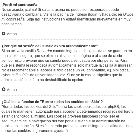
¡Perdí mi contraseña!
No se asuste, ¡calma! Si su contraseña no puede ser recuperada puede
desactivarla o cambiarla. Visite la página de ingreso (login) y haga clic en
Olvidé
mi contraseña
. Siga las instrucciones y estará identificado nuevamente en muy
poco tiempo.
Arriba
¿Por qué mi sesión de usuario expira automáticamente?
Si no activa la casilla
Recordar
cuando ingresa al foro, sus datos se guardan en
una cookie segura, que se elimina al salir de la página o al cabo de cierto
tiempo. Esto previene que su cuenta pueda ser usada por otra persona. Para
que el sistema le reconozca automáticamente solo marque la casilla al ingresar.
No es recomendable si accede al foro desde un PC compartido, e.j. biblioteca,
cyber-cafés, PCs de universidades, etc. Si no ve la casilla, significa que la
administración del foro ha deshabilitado la opción.
Arriba
¿Cuál es la función de "Borrar todas las cookies del Sitio"?
"Borrar todas las cookies del Sitio" borra las cookies creadas por phpBB, las
cuales le mantienen autorizado para acceder a determinados recursos del foro y
estar identificado al mismo. Las cookies proveen funciones como leer el
seguimiento de la navegación del foro por el usuario si la administración ha
habilitado la opción. Si está teniendo problemas con el ingreso o salida del foro,
borrar las cookies seguramente ayudará.