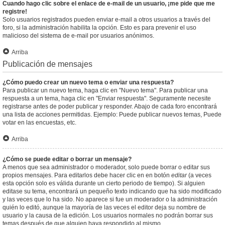
Cuando hago clic sobre el enlace de e-mail de un usuario, ¡me pide que me
registre!
Solo usuarios registrados pueden enviar e-mail a otros usuarios a través del
foro, si la administración habilita la opción. Esto es para prevenir el uso
malicioso del sistema de e-mail por usuarios anónimos.
Arriba
Publicación de mensajes
¿Cómo puedo crear un nuevo tema o enviar una respuesta?
Para publicar un nuevo tema, haga clic en "Nuevo tema". Para publicar una
respuesta a un tema, haga clic en "Enviar respuesta". Seguramente necesite
registrarse antes de poder publicar y responder. Abajo de cada foro encontrará
una lista de acciones permitidas. Ejemplo: Puede publicar nuevos temas, Puede
votar en las encuestas, etc.
Arriba
¿Cómo se puede editar o borrar un mensaje?
A menos que sea administrador o moderador, solo puede borrar o editar sus
propios mensajes. Para editarlos debe hacer clic en en botón
editar
(a veces
esta opción solo es válida durante un cierto periodo de tiempo). Si alguien
editase su tema, encontrará un pequeño texto indicando que ha sido modificado
y las veces que lo ha sido. No aparece si fue un moderador o la administración
quién lo editó, aunque la mayoría de las veces el editor deja su nombre de
usuario y la causa de la edición. Los usuarios normales no podrán borrar sus
temas después de que alguien haya respondido al mismo.