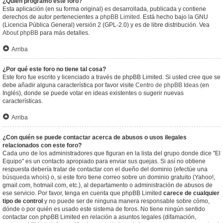
¿Quién programó este foro?
Esta aplicación (en su forma original) es desarrollada, publicada y contiene
derechos de autor pertenecientes a
phpBB Limited
. Está hecho bajo la GNU
(Licencia Pública General) versión 2 (GPL-2.0) y es de libre distribución. Vea
About phpBB
para más detalles.
Arriba
¿Por qué este foro no tiene tal cosa?
Este foro fue escrito y licenciado a través de phpBB Limited. Si usted cree que se
debe añadir alguna característica por favor visite
Centro de phpBB Ideas
(en
Inglés), donde se puede votar en ideas existentes o sugerir nuevas
características.
Arriba
¿Con quién se puede contactar acerca de abusos o usos ilegales
relacionados con este foro?
Cada uno de los administradores que figuran en la lista del grupo donde dice "El
Equipo" es un contacto apropiado para enviar sus quejas. Si así no obtiene
respuesta debería tratar de contactar con el dueño del dominio (efectúe una
búsqueda whois
) o, si este foro tiene correo sobre un dominio gratuito (Yahoo!,
gmail.com, hotmail.com, etc.), al departamento o administración de abusos de
ese servicio. Por favor, tenga en cuenta que phpBB Limited
carece de cualquier
tipo de control
y no puede ser de ninguna manera responsable sobre cómo,
dónde o por quién es usado este sistema de foros. No tiene ningún sentido
contactar con phpBB Limited en relación a asuntos legales (difamación,