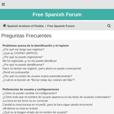
Free Spanish Forum
B
Spanish Institute of Puebla
Free Spanish Forum
u
Preguntas Frecuentes
s
c
Problemas acerca de la identificación y el registro
¿Por qué me tengo que registrar?
a
¿Qué es COPPA? (APPCO)
r
¿Por qué no puedo registrarme?
Me he registrado ¡y no me puedo identificar!
¿Por qué no puedo identificarme?
Hace un tiempo me registré, ¡pero ahora no puedo conectarme!
¡Perdí mi contraseña!
¿Por qué mi sesión de usuario expira automáticamente?
¿Cuál es la función de "Borrar todas las cookies del Sitio"?
Preferencias de usuario y configuraciones
¿Cómo se puede cambiar mi configuración?
¿Cómo evito que mi nombre de usuario aparezca en las listas de usuarios conectados?
¡La hora en los foros no es correcta!
Cambié la zona horaria en mi perfil, ¡pero la hora sigue siendo incorrecto!
¡Mi idioma no está en la lista!
¿Qué es la imagen al lado de mi nombre de usuario?