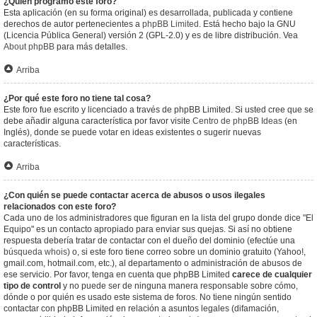
¿Quién programó este foro?
Esta aplicación (en su forma original) es desarrollada, publicada y contiene
derechos de autor pertenecientes a
phpBB Limited
. Está hecho bajo la GNU
(Licencia Pública General) versión 2 (GPL-2.0) y es de libre distribución. Vea
About phpBB
para más detalles.
Arriba
¿Por qué este foro no tiene tal cosa?
Este foro fue escrito y licenciado a través de phpBB Limited. Si usted cree que se
debe añadir alguna característica por favor visite
Centro de phpBB Ideas
(en
Inglés), donde se puede votar en ideas existentes o sugerir nuevas
características.
Arriba
¿Con quién se puede contactar acerca de abusos o usos ilegales
relacionados con este foro?
Cada uno de los administradores que figuran en la lista del grupo donde dice "El
Equipo" es un contacto apropiado para enviar sus quejas. Si así no obtiene
respuesta debería tratar de contactar con el dueño del dominio (efectúe una
búsqueda whois
) o, si este foro tiene correo sobre un dominio gratuito (Yahoo!,
gmail.com, hotmail.com, etc.), al departamento o administración de abusos de
ese servicio. Por favor, tenga en cuenta que phpBB Limited
carece de cualquier
tipo de control
y no puede ser de ninguna manera responsable sobre cómo,
dónde o por quién es usado este sistema de foros. No tiene ningún sentido
contactar con phpBB Limited en relación a asuntos legales (difamación,