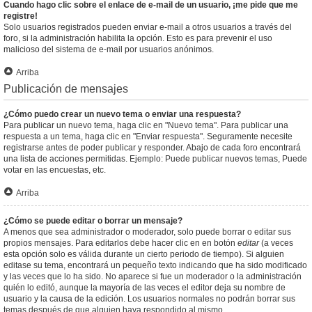
Cuando hago clic sobre el enlace de e-mail de un usuario, ¡me pide que me
registre!
Solo usuarios registrados pueden enviar e-mail a otros usuarios a través del
foro, si la administración habilita la opción. Esto es para prevenir el uso
malicioso del sistema de e-mail por usuarios anónimos.
Arriba
Publicación de mensajes
¿Cómo puedo crear un nuevo tema o enviar una respuesta?
Para publicar un nuevo tema, haga clic en "Nuevo tema". Para publicar una
respuesta a un tema, haga clic en "Enviar respuesta". Seguramente necesite
registrarse antes de poder publicar y responder. Abajo de cada foro encontrará
una lista de acciones permitidas. Ejemplo: Puede publicar nuevos temas, Puede
votar en las encuestas, etc.
Arriba
¿Cómo se puede editar o borrar un mensaje?
A menos que sea administrador o moderador, solo puede borrar o editar sus
propios mensajes. Para editarlos debe hacer clic en en botón
editar
(a veces
esta opción solo es válida durante un cierto periodo de tiempo). Si alguien
editase su tema, encontrará un pequeño texto indicando que ha sido modificado
y las veces que lo ha sido. No aparece si fue un moderador o la administración
quién lo editó, aunque la mayoría de las veces el editor deja su nombre de
usuario y la causa de la edición. Los usuarios normales no podrán borrar sus
temas después de que alguien haya respondido al mismo.