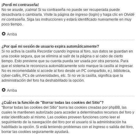
¡Perdí mi contraseña!
No se asuste, ¡calma! Si su contraseña no puede ser recuperada puede
desactivarla o cambiarla. Visite la página de ingreso (login) y haga clic en
Olvidé
mi contraseña
. Siga las instrucciones y estará identificado nuevamente en muy
poco tiempo.
Arriba
¿Por qué mi sesión de usuario expira automáticamente?
Si no activa la casilla
Recordar
cuando ingresa al foro, sus datos se guardan en
una cookie segura, que se elimina al salir de la página o al cabo de cierto
tiempo. Esto previene que su cuenta pueda ser usada por otra persona. Para
que el sistema le reconozca automáticamente solo marque la casilla al ingresar.
No es recomendable si accede al foro desde un PC compartido, e.j. biblioteca,
cyber-cafés, PCs de universidades, etc. Si no ve la casilla, significa que la
administración del foro ha deshabilitado la opción.
Arriba
¿Cuál es la función de "Borrar todas las cookies del Sitio"?
"Borrar todas las cookies del Sitio" borra las cookies creadas por phpBB, las
cuales le mantienen autorizado para acceder a determinados recursos del foro y
estar identificado al mismo. Las cookies proveen funciones como leer el
seguimiento de la navegación del foro por el usuario si la administración ha
habilitado la opción. Si está teniendo problemas con el ingreso o salida del foro,
borrar las cookies seguramente ayudará.