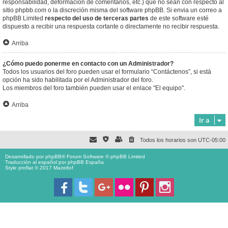
responsabilidad, deformación de comentarios, etc.) que no sean con respecto al
sitio phpbb.com o la discreción misma del software phpBB. Si envia un correo a
phpBB Limited
respecto del uso de terceras partes
de este software esté
dispuesto a recibir una respuesta cortante o directamente no recibir respuesta.
Arriba
¿Cómo puedo ponerme en contacto con un Administrador?
Todos los usuarios del foro pueden usar el formulario “Contáctenos”, si está
opción ha sido habilitada por el Administrador del foro.
Los miembros del foro también pueden usar el enlace "El equipo".
Arriba
Ir a
Todos los horarios son
UTC-05:00
Desarrollado por
phpBB
® Forum Software © phpBB Limited
Traducción al español por
phpBB España
Style proflat © 2017
Mazeltof