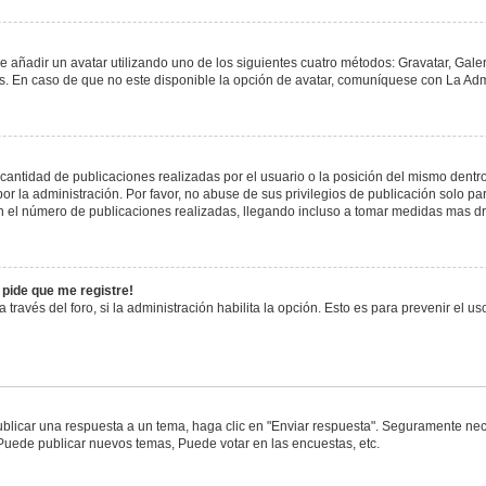
e añadir un avatar utilizando uno de los siguientes cuatro métodos: Gravatar, Gale
 En caso de que no este disponible la opción de avatar, comuníquese con La Admi
antidad de publicaciones realizadas por el usuario o la posición del mismo dentro 
 la administración. Por favor, no abuse de sus privilegios de publicación solo pa
n el número de publicaciones realizadas, llegando incluso a tomar medidas mas drá
 pide que me registre!
 través del foro, si la administración habilita la opción. Esto es para prevenir el 
blicar una respuesta a un tema, haga clic en "Enviar respuesta". Seguramente nece
 Puede publicar nuevos temas, Puede votar en las encuestas, etc.