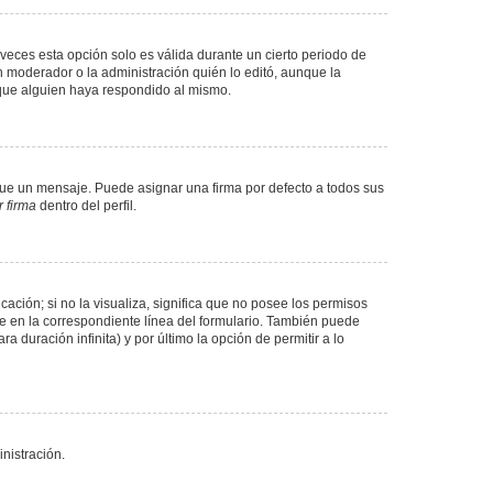
veces esta opción solo es válida durante un cierto periodo de
n moderador o la administración quién lo editó, aunque la
 que alguien haya respondido al mismo.
e un mensaje. Puede asignar una firma por defecto a todos sus
 firma
dentro del perfil.
ación; si no la visualiza, significa que no posee los permisos
e en la correspondiente línea del formulario. También puede
 duración infinita) y por último la opción de permitir a lo
nistración.