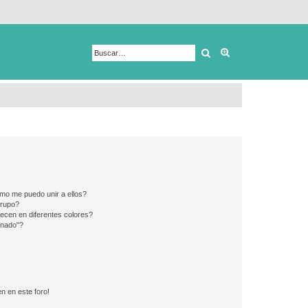
Buscar
Búsqueda avanza
mo me puedo unir a ellos?
Grupo?
ecen en diferentes colores?
inado"?
n en este foro!