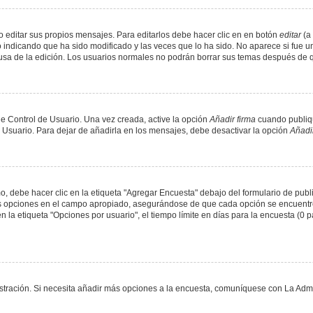
 editar sus propios mensajes. Para editarlos debe hacer clic en en botón
editar
(a 
 indicando que ha sido modificado y las veces que lo ha sido. No aparece si fue u
causa de la edición. Los usuarios normales no podrán borrar sus temas después de
e Control de Usuario. Una vez creada, active la opción
Añadir firma
cuando publiqu
e Usuario. Para dejar de añadirla en los mensajes, debe desactivar la opción
Añadir
 debe hacer clic en la etiqueta "Agregar Encuesta" debajo del formulario de public
dos opciones en el campo apropiado, asegurándose de que cada opción se encuentr
a etiqueta "Opciones por usuario", el tiempo límite en días para la encuesta (0 para
nistración. Si necesita añadir más opciones a la encuesta, comuníquese con La Admi