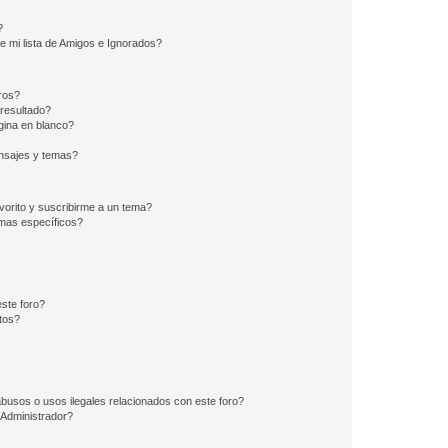
?
e mi lista de Amigos e Ignorados?
ros?
resultado?
ina en blanco?
nsajes y temas?
vorito y suscribirme a un tema?
emas específicos?
ste foro?
tos?
busos o usos ilegales relacionados con este foro?
Administrador?