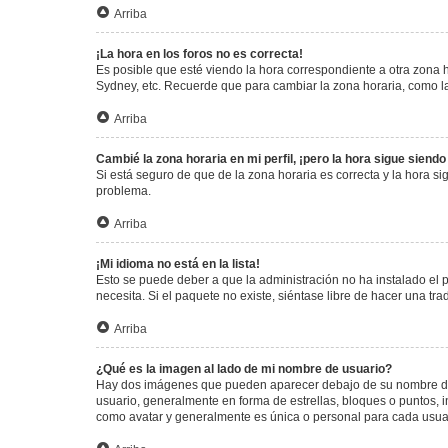
Arriba
¡La hora en los foros no es correcta!
Es posible que esté viendo la hora correspondiente a otra zona ho
Sydney, etc. Recuerde que para cambiar la zona horaria, como la
Arriba
Cambié la zona horaria en mi perfil, ¡pero la hora sigue siendo
Si está seguro de que de la zona horaria es correcta y la hora s
problema.
Arriba
¡Mi idioma no está en la lista!
Esto se puede deber a que la administración no ha instalado el 
necesita. Si el paquete no existe, siéntase libre de hacer una t
Arriba
¿Qué es la imagen al lado de mi nombre de usuario?
Hay dos imágenes que pueden aparecer debajo de su nombre de us
usuario, generalmente en forma de estrellas, bloques o puntos,
como avatar y generalmente es única o personal para cada usua