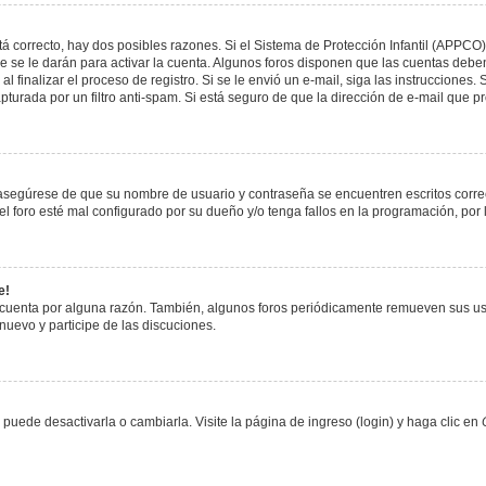
á correcto, hay dos posibles razones. Si el Sistema de Protección Infantil (APPCO)
 se le darán para activar la cuenta. Algunos foros disponen que las cuentas deben
al finalizar el proceso de registro. Si se le envió un e-mail, siga las instrucciones
apturada por un filtro anti-spam. Si está seguro de que la dirección de e-mail que 
, asegúrese de que su nombre de usuario y contraseña se encuentren escritos corr
 foro esté mal configurado por su dueño y/o tenga fallos en la programación, por 
e!
 cuenta por alguna razón. También, algunos foros periódicamente remueven sus us
 nuevo y participe de las discuciones.
uede desactivarla o cambiarla. Visite la página de ingreso (login) y haga clic en