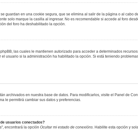
 se guardan en una cookie segura, que se elimina al salir de la página o al cabo 
te solo marque la casilla al ingresar. No es recomendable si accede al foro desde
ación del foro ha deshabilitado la opción.
or phpBB, las cuales le mantienen autorizado para acceder a determinados recursos 
el usuario si la administración ha habilitado la opción. Si está teniendo problemas
stán archivados en nuestra base de datos. Para modificarlos, visite el Panel de Co
ema le permitirá cambiar sus datos y preferencias.
s de usuarios conectados?
s", encontrará la opción
Ocultar mi estado de conexións
. Habilite esta opción y s