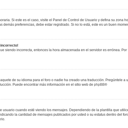
raria. Si este es el caso, visite el Panel de Control de Usuario y defina su zona h
s demás preferencias, debe estar registrado. Si no lo está, este es un buen mome
 incorrecto!
igue siendo incorrecta, entonces la hora almacenada en el servidor es errónea. Por
paquete de su idioma para el foro o nadie ha creado una traducción. Pregúntele a u
raducción. Puede encontrar más información en el sitio web de
phpBB
®
uario cuando esté viendo los mensajes. Dependiendo de la plantilla que utilice el
 indicando la cantidad de mensajes publicados por usted o su estatus dentro del 
rio.