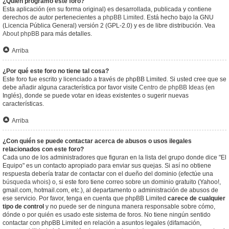
¿Quién programó este foro?
Esta aplicación (en su forma original) es desarrollada, publicada y contiene
derechos de autor pertenecientes a
phpBB Limited
. Está hecho bajo la GNU
(Licencia Pública General) versión 2 (GPL-2.0) y es de libre distribución. Vea
About phpBB
para más detalles.
Arriba
¿Por qué este foro no tiene tal cosa?
Este foro fue escrito y licenciado a través de phpBB Limited. Si usted cree que se
debe añadir alguna característica por favor visite
Centro de phpBB Ideas
(en
Inglés), donde se puede votar en ideas existentes o sugerir nuevas
características.
Arriba
¿Con quién se puede contactar acerca de abusos o usos ilegales
relacionados con este foro?
Cada uno de los administradores que figuran en la lista del grupo donde dice "El
Equipo" es un contacto apropiado para enviar sus quejas. Si así no obtiene
respuesta debería tratar de contactar con el dueño del dominio (efectúe una
búsqueda whois
) o, si este foro tiene correo sobre un dominio gratuito (Yahoo!,
gmail.com, hotmail.com, etc.), al departamento o administración de abusos de
ese servicio. Por favor, tenga en cuenta que phpBB Limited
carece de cualquier
tipo de control
y no puede ser de ninguna manera responsable sobre cómo,
dónde o por quién es usado este sistema de foros. No tiene ningún sentido
contactar con phpBB Limited en relación a asuntos legales (difamación,