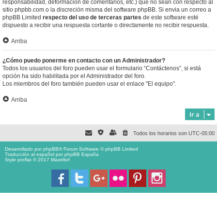
responsabilidad, deformación de comentarios, etc.) que no sean con respecto al
sitio phpbb.com o la discreción misma del software phpBB. Si envia un correo a
phpBB Limited
respecto del uso de terceras partes
de este software esté
dispuesto a recibir una respuesta cortante o directamente no recibir respuesta.
Arriba
¿Cómo puedo ponerme en contacto con un Administrador?
Todos los usuarios del foro pueden usar el formulario “Contáctenos”, si está
opción ha sido habilitada por el Administrador del foro.
Los miembros del foro también pueden usar el enlace "El equipo".
Arriba
Ir a
Todos los horarios son
UTC-05:00
Desarrollado por
phpBB
® Forum Software © phpBB Limited
Traducción al español por
phpBB España
Style proflat © 2017
Mazeltof