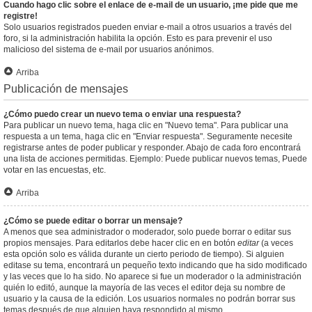
Cuando hago clic sobre el enlace de e-mail de un usuario, ¡me pide que me
registre!
Solo usuarios registrados pueden enviar e-mail a otros usuarios a través del
foro, si la administración habilita la opción. Esto es para prevenir el uso
malicioso del sistema de e-mail por usuarios anónimos.
Arriba
Publicación de mensajes
¿Cómo puedo crear un nuevo tema o enviar una respuesta?
Para publicar un nuevo tema, haga clic en "Nuevo tema". Para publicar una
respuesta a un tema, haga clic en "Enviar respuesta". Seguramente necesite
registrarse antes de poder publicar y responder. Abajo de cada foro encontrará
una lista de acciones permitidas. Ejemplo: Puede publicar nuevos temas, Puede
votar en las encuestas, etc.
Arriba
¿Cómo se puede editar o borrar un mensaje?
A menos que sea administrador o moderador, solo puede borrar o editar sus
propios mensajes. Para editarlos debe hacer clic en en botón
editar
(a veces
esta opción solo es válida durante un cierto periodo de tiempo). Si alguien
editase su tema, encontrará un pequeño texto indicando que ha sido modificado
y las veces que lo ha sido. No aparece si fue un moderador o la administración
quién lo editó, aunque la mayoría de las veces el editor deja su nombre de
usuario y la causa de la edición. Los usuarios normales no podrán borrar sus
temas después de que alguien haya respondido al mismo.