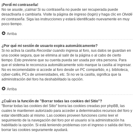
¡Perdí mi contraseña!
No se asuste, ¡calma! Si su contraseña no puede ser recuperada puede
desactivarla o cambiarla. Visite la página de ingreso (login) y haga clic en
Olvidé
mi contraseña
. Siga las instrucciones y estará identificado nuevamente en muy
poco tiempo.
Arriba
¿Por qué mi sesión de usuario expira automáticamente?
Si no activa la casilla
Recordar
cuando ingresa al foro, sus datos se guardan en
una cookie segura, que se elimina al salir de la página o al cabo de cierto
tiempo. Esto previene que su cuenta pueda ser usada por otra persona. Para
que el sistema le reconozca automáticamente solo marque la casilla al ingresar.
No es recomendable si accede al foro desde un PC compartido, e.j. biblioteca,
cyber-cafés, PCs de universidades, etc. Si no ve la casilla, significa que la
administración del foro ha deshabilitado la opción.
Arriba
¿Cuál es la función de "Borrar todas las cookies del Sitio"?
"Borrar todas las cookies del Sitio" borra las cookies creadas por phpBB, las
cuales le mantienen autorizado para acceder a determinados recursos del foro y
estar identificado al mismo. Las cookies proveen funciones como leer el
seguimiento de la navegación del foro por el usuario si la administración ha
habilitado la opción. Si está teniendo problemas con el ingreso o salida del foro,
borrar las cookies seguramente ayudará.