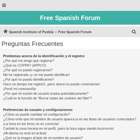
Free Spanish Forum
B
Spanish Institute of Puebla
Free Spanish Forum
u
Preguntas Frecuentes
s
c
Problemas acerca de la identificación y el registro
¿Por qué me tengo que registrar?
a
¿Qué es COPPA? (APPCO)
r
¿Por qué no puedo registrarme?
Me he registrado ¡y no me puedo identificar!
¿Por qué no puedo identificarme?
Hace un tiempo me registré, ¡pero ahora no puedo conectarme!
¡Perdí mi contraseña!
¿Por qué mi sesión de usuario expira automáticamente?
¿Cuál es la función de "Borrar todas las cookies del Sitio"?
Preferencias de usuario y configuraciones
¿Cómo se puede cambiar mi configuración?
¿Cómo evito que mi nombre de usuario aparezca en las listas de usuarios conectados?
¡La hora en los foros no es correcta!
Cambié la zona horaria en mi perfil, ¡pero la hora sigue siendo incorrecto!
¡Mi idioma no está en la lista!
¿Qué es la imagen al lado de mi nombre de usuario?