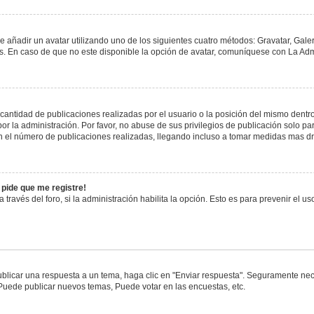
e añadir un avatar utilizando uno de los siguientes cuatro métodos: Gravatar, Gale
 En caso de que no este disponible la opción de avatar, comuníquese con La Admi
antidad de publicaciones realizadas por el usuario o la posición del mismo dentro 
 la administración. Por favor, no abuse de sus privilegios de publicación solo pa
n el número de publicaciones realizadas, llegando incluso a tomar medidas mas drá
 pide que me registre!
 través del foro, si la administración habilita la opción. Esto es para prevenir el 
blicar una respuesta a un tema, haga clic en "Enviar respuesta". Seguramente nece
 Puede publicar nuevos temas, Puede votar en las encuestas, etc.