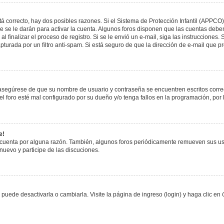
á correcto, hay dos posibles razones. Si el Sistema de Protección Infantil (APPCO)
 se le darán para activar la cuenta. Algunos foros disponen que las cuentas deben
al finalizar el proceso de registro. Si se le envió un e-mail, siga las instrucciones
apturada por un filtro anti-spam. Si está seguro de que la dirección de e-mail que 
, asegúrese de que su nombre de usuario y contraseña se encuentren escritos corr
 foro esté mal configurado por su dueño y/o tenga fallos en la programación, por 
e!
 cuenta por alguna razón. También, algunos foros periódicamente remueven sus us
 nuevo y participe de las discuciones.
uede desactivarla o cambiarla. Visite la página de ingreso (login) y haga clic en