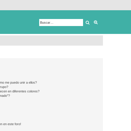
Buscar
Búsqueda avanza
mo me puedo unir a ellos?
Grupo?
ecen en diferentes colores?
inado"?
n en este foro!