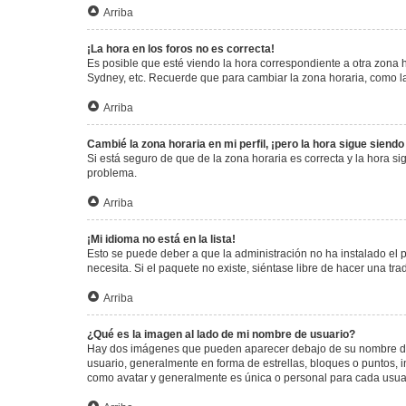
Arriba
¡La hora en los foros no es correcta!
Es posible que esté viendo la hora correspondiente a otra zona ho
Sydney, etc. Recuerde que para cambiar la zona horaria, como la
Arriba
Cambié la zona horaria en mi perfil, ¡pero la hora sigue siendo
Si está seguro de que de la zona horaria es correcta y la hora s
problema.
Arriba
¡Mi idioma no está en la lista!
Esto se puede deber a que la administración no ha instalado el 
necesita. Si el paquete no existe, siéntase libre de hacer una t
Arriba
¿Qué es la imagen al lado de mi nombre de usuario?
Hay dos imágenes que pueden aparecer debajo de su nombre de us
usuario, generalmente en forma de estrellas, bloques o puntos,
como avatar y generalmente es única o personal para cada usua