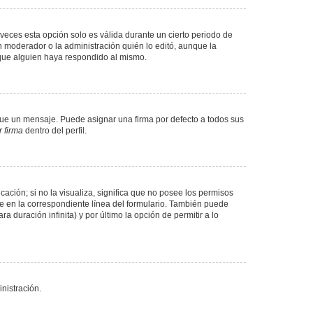
veces esta opción solo es válida durante un cierto periodo de
n moderador o la administración quién lo editó, aunque la
 que alguien haya respondido al mismo.
e un mensaje. Puede asignar una firma por defecto a todos sus
 firma
dentro del perfil.
ación; si no la visualiza, significa que no posee los permisos
e en la correspondiente línea del formulario. También puede
 duración infinita) y por último la opción de permitir a lo
nistración.