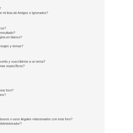
?
e mi lista de Amigos e Ignorados?
ros?
resultado?
ina en blanco?
nsajes y temas?
vorito y suscribirme a un tema?
emas específicos?
ste foro?
tos?
busos o usos ilegales relacionados con este foro?
Administrador?