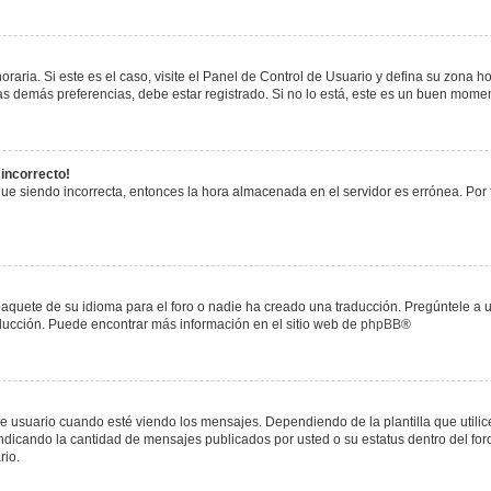
raria. Si este es el caso, visite el Panel de Control de Usuario y defina su zona h
s demás preferencias, debe estar registrado. Si no lo está, este es un buen mome
 incorrecto!
igue siendo incorrecta, entonces la hora almacenada en el servidor es errónea. Por
paquete de su idioma para el foro o nadie ha creado una traducción. Pregúntele a u
raducción. Puede encontrar más información en el sitio web de
phpBB
®
uario cuando esté viendo los mensajes. Dependiendo de la plantilla que utilice el
 indicando la cantidad de mensajes publicados por usted o su estatus dentro del 
rio.