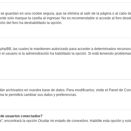
 se guardan en una cookie segura, que se elimina al salir de la página o al cabo 
te solo marque la casilla al ingresar. No es recomendable si accede al foro desde
ación del foro ha deshabilitado la opción.
or phpBB, las cuales le mantienen autorizado para acceder a determinados recursos 
el usuario si la administración ha habilitado la opción. Si está teniendo problemas
stán archivados en nuestra base de datos. Para modificarlos, visite el Panel de Co
ema le permitirá cambiar sus datos y preferencias.
s de usuarios conectados?
s", encontrará la opción
Ocultar mi estado de conexións
. Habilite esta opción y s