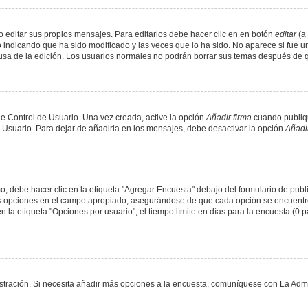
 editar sus propios mensajes. Para editarlos debe hacer clic en en botón
editar
(a 
 indicando que ha sido modificado y las veces que lo ha sido. No aparece si fue u
causa de la edición. Los usuarios normales no podrán borrar sus temas después de
e Control de Usuario. Una vez creada, active la opción
Añadir firma
cuando publiqu
e Usuario. Para dejar de añadirla en los mensajes, debe desactivar la opción
Añadir
 debe hacer clic en la etiqueta "Agregar Encuesta" debajo del formulario de public
dos opciones en el campo apropiado, asegurándose de que cada opción se encuentr
a etiqueta "Opciones por usuario", el tiempo límite en días para la encuesta (0 para
nistración. Si necesita añadir más opciones a la encuesta, comuníquese con La Admi