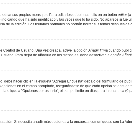
 editar sus propios mensajes. Para editarlos debe hacer clic en en botón
editar
(a 
 indicando que ha sido modificado y las veces que lo ha sido. No aparece si fue u
causa de la edición. Los usuarios normales no podrán borrar sus temas después de
e Control de Usuario. Una vez creada, active la opción
Añadir firma
cuando publiqu
e Usuario. Para dejar de añadirla en los mensajes, debe desactivar la opción
Añadir
 debe hacer clic en la etiqueta "Agregar Encuesta" debajo del formulario de public
dos opciones en el campo apropiado, asegurándose de que cada opción se encuentr
a etiqueta "Opciones por usuario", el tiempo límite en días para la encuesta (0 para
nistración. Si necesita añadir más opciones a la encuesta, comuníquese con La Admi