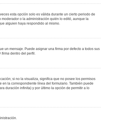
veces esta opción solo es válida durante un cierto periodo de
n moderador o la administración quién lo editó, aunque la
 que alguien haya respondido al mismo.
e un mensaje. Puede asignar una firma por defecto a todos sus
 firma
dentro del perfil.
ación; si no la visualiza, significa que no posee los permisos
e en la correspondiente línea del formulario. También puede
 duración infinita) y por último la opción de permitir a lo
nistración.