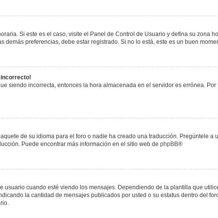
raria. Si este es el caso, visite el Panel de Control de Usuario y defina su zona h
s demás preferencias, debe estar registrado. Si no lo está, este es un buen mome
 incorrecto!
igue siendo incorrecta, entonces la hora almacenada en el servidor es errónea. Por
paquete de su idioma para el foro o nadie ha creado una traducción. Pregúntele a u
raducción. Puede encontrar más información en el sitio web de
phpBB
®
uario cuando esté viendo los mensajes. Dependiendo de la plantilla que utilice el
 indicando la cantidad de mensajes publicados por usted o su estatus dentro del 
rio.