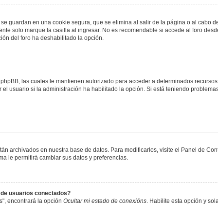
 se guardan en una cookie segura, que se elimina al salir de la página o al cabo 
te solo marque la casilla al ingresar. No es recomendable si accede al foro desde
ación del foro ha deshabilitado la opción.
or phpBB, las cuales le mantienen autorizado para acceder a determinados recursos 
el usuario si la administración ha habilitado la opción. Si está teniendo problemas
stán archivados en nuestra base de datos. Para modificarlos, visite el Panel de Co
ema le permitirá cambiar sus datos y preferencias.
s de usuarios conectados?
s", encontrará la opción
Ocultar mi estado de conexións
. Habilite esta opción y s