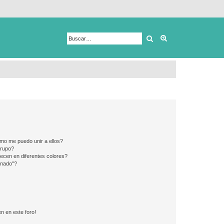
Buscar
Búsqueda avanza
mo me puedo unir a ellos?
Grupo?
ecen en diferentes colores?
inado"?
n en este foro!