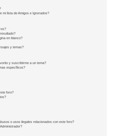
?
e mi lista de Amigos e Ignorados?
ros?
resultado?
ina en blanco?
nsajes y temas?
vorito y suscribirme a un tema?
emas específicos?
ste foro?
tos?
busos o usos ilegales relacionados con este foro?
Administrador?