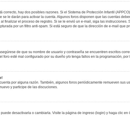
á correcto, hay dos posibles razones. Si el Sistema de Protección Infantil (APPCO)
 se le darán para activar la cuenta. Algunos foros disponen que las cuentas deben
al finalizar el proceso de registro. Si se le envió un e-mail, siga las instrucciones
apturada por un filtro anti-spam. Si está seguro de que la dirección de e-mail que 
, asegúrese de que su nombre de usuario y contraseña se encuentren escritos corr
 foro esté mal configurado por su dueño y/o tenga fallos en la programación, por 
e!
 cuenta por alguna razón. También, algunos foros periódicamente remueven sus us
 nuevo y participe de las discuciones.
uede desactivarla o cambiarla. Visite la página de ingreso (login) y haga clic en