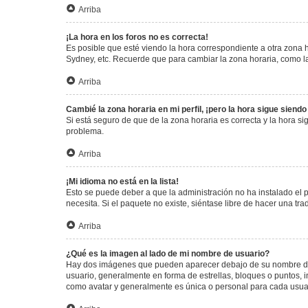
Arriba
¡La hora en los foros no es correcta!
Es posible que esté viendo la hora correspondiente a otra zona ho
Sydney, etc. Recuerde que para cambiar la zona horaria, como la
Arriba
Cambié la zona horaria en mi perfil, ¡pero la hora sigue siendo
Si está seguro de que de la zona horaria es correcta y la hora s
problema.
Arriba
¡Mi idioma no está en la lista!
Esto se puede deber a que la administración no ha instalado el 
necesita. Si el paquete no existe, siéntase libre de hacer una t
Arriba
¿Qué es la imagen al lado de mi nombre de usuario?
Hay dos imágenes que pueden aparecer debajo de su nombre de us
usuario, generalmente en forma de estrellas, bloques o puntos,
como avatar y generalmente es única o personal para cada usua