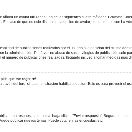
e añadir un avatar utilizando uno de los siguientes cuatro métodos: Gravatar, Gale
 En caso de que no este disponible la opción de avatar, comuníquese con La Admi
antidad de publicaciones realizadas por el usuario o la posición del mismo dentro 
 la administración. Por favor, no abuse de sus privilegios de publicación solo pa
n el número de publicaciones realizadas, llegando incluso a tomar medidas mas drá
 pide que me registre!
 través del foro, si la administración habilita la opción. Esto es para prevenir el 
blicar una respuesta a un tema, haga clic en "Enviar respuesta". Seguramente nece
 Puede publicar nuevos temas, Puede votar en las encuestas, etc.