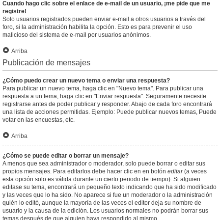
Cuando hago clic sobre el enlace de e-mail de un usuario, ¡me pide que me
registre!
Solo usuarios registrados pueden enviar e-mail a otros usuarios a través del
foro, si la administración habilita la opción. Esto es para prevenir el uso
malicioso del sistema de e-mail por usuarios anónimos.
Arriba
Publicación de mensajes
¿Cómo puedo crear un nuevo tema o enviar una respuesta?
Para publicar un nuevo tema, haga clic en "Nuevo tema". Para publicar una
respuesta a un tema, haga clic en "Enviar respuesta". Seguramente necesite
registrarse antes de poder publicar y responder. Abajo de cada foro encontrará
una lista de acciones permitidas. Ejemplo: Puede publicar nuevos temas, Puede
votar en las encuestas, etc.
Arriba
¿Cómo se puede editar o borrar un mensaje?
A menos que sea administrador o moderador, solo puede borrar o editar sus
propios mensajes. Para editarlos debe hacer clic en en botón
editar
(a veces
esta opción solo es válida durante un cierto periodo de tiempo). Si alguien
editase su tema, encontrará un pequeño texto indicando que ha sido modificado
y las veces que lo ha sido. No aparece si fue un moderador o la administración
quién lo editó, aunque la mayoría de las veces el editor deja su nombre de
usuario y la causa de la edición. Los usuarios normales no podrán borrar sus
temas después de que alguien haya respondido al mismo.