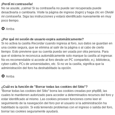
¡Perdí mi contraseña!
No se asuste, ¡calma! Si su contraseña no puede ser recuperada puede
desactivarla o cambiarla. Visite la página de ingreso (login) y haga clic en
Olvidé
mi contraseña
. Siga las instrucciones y estará identificado nuevamente en muy
poco tiempo.
Arriba
¿Por qué mi sesión de usuario expira automáticamente?
Si no activa la casilla
Recordar
cuando ingresa al foro, sus datos se guardan en
una cookie segura, que se elimina al salir de la página o al cabo de cierto
tiempo. Esto previene que su cuenta pueda ser usada por otra persona. Para
que el sistema le reconozca automáticamente solo marque la casilla al ingresar.
No es recomendable si accede al foro desde un PC compartido, e.j. biblioteca,
cyber-cafés, PCs de universidades, etc. Si no ve la casilla, significa que la
administración del foro ha deshabilitado la opción.
Arriba
¿Cuál es la función de "Borrar todas las cookies del Sitio"?
"Borrar todas las cookies del Sitio" borra las cookies creadas por phpBB, las
cuales le mantienen autorizado para acceder a determinados recursos del foro y
estar identificado al mismo. Las cookies proveen funciones como leer el
seguimiento de la navegación del foro por el usuario si la administración ha
habilitado la opción. Si está teniendo problemas con el ingreso o salida del foro,
borrar las cookies seguramente ayudará.