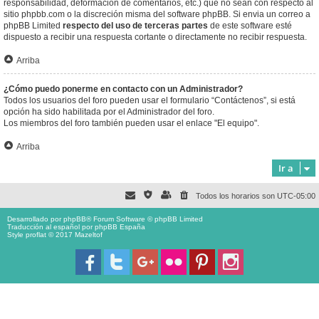
responsabilidad, deformación de comentarios, etc.) que no sean con respecto al
sitio phpbb.com o la discreción misma del software phpBB. Si envia un correo a
phpBB Limited
respecto del uso de terceras partes
de este software esté
dispuesto a recibir una respuesta cortante o directamente no recibir respuesta.
Arriba
¿Cómo puedo ponerme en contacto con un Administrador?
Todos los usuarios del foro pueden usar el formulario “Contáctenos”, si está
opción ha sido habilitada por el Administrador del foro.
Los miembros del foro también pueden usar el enlace "El equipo".
Arriba
Ir a
Todos los horarios son
UTC-05:00
Desarrollado por
phpBB
® Forum Software © phpBB Limited
Traducción al español por
phpBB España
Style proflat © 2017
Mazeltof