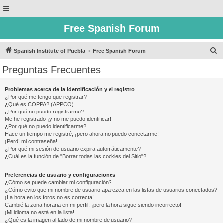
Free Spanish Forum
B
Spanish Institute of Puebla
Free Spanish Forum
u
Preguntas Frecuentes
s
c
Problemas acerca de la identificación y el registro
¿Por qué me tengo que registrar?
a
¿Qué es COPPA? (APPCO)
r
¿Por qué no puedo registrarme?
Me he registrado ¡y no me puedo identificar!
¿Por qué no puedo identificarme?
Hace un tiempo me registré, ¡pero ahora no puedo conectarme!
¡Perdí mi contraseña!
¿Por qué mi sesión de usuario expira automáticamente?
¿Cuál es la función de "Borrar todas las cookies del Sitio"?
Preferencias de usuario y configuraciones
¿Cómo se puede cambiar mi configuración?
¿Cómo evito que mi nombre de usuario aparezca en las listas de usuarios conectados?
¡La hora en los foros no es correcta!
Cambié la zona horaria en mi perfil, ¡pero la hora sigue siendo incorrecto!
¡Mi idioma no está en la lista!
¿Qué es la imagen al lado de mi nombre de usuario?