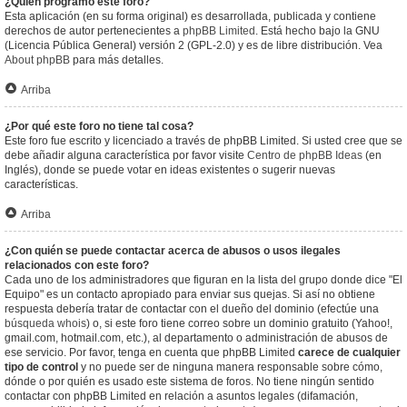
¿Quién programó este foro?
Esta aplicación (en su forma original) es desarrollada, publicada y contiene
derechos de autor pertenecientes a
phpBB Limited
. Está hecho bajo la GNU
(Licencia Pública General) versión 2 (GPL-2.0) y es de libre distribución. Vea
About phpBB
para más detalles.
Arriba
¿Por qué este foro no tiene tal cosa?
Este foro fue escrito y licenciado a través de phpBB Limited. Si usted cree que se
debe añadir alguna característica por favor visite
Centro de phpBB Ideas
(en
Inglés), donde se puede votar en ideas existentes o sugerir nuevas
características.
Arriba
¿Con quién se puede contactar acerca de abusos o usos ilegales
relacionados con este foro?
Cada uno de los administradores que figuran en la lista del grupo donde dice "El
Equipo" es un contacto apropiado para enviar sus quejas. Si así no obtiene
respuesta debería tratar de contactar con el dueño del dominio (efectúe una
búsqueda whois
) o, si este foro tiene correo sobre un dominio gratuito (Yahoo!,
gmail.com, hotmail.com, etc.), al departamento o administración de abusos de
ese servicio. Por favor, tenga en cuenta que phpBB Limited
carece de cualquier
tipo de control
y no puede ser de ninguna manera responsable sobre cómo,
dónde o por quién es usado este sistema de foros. No tiene ningún sentido
contactar con phpBB Limited en relación a asuntos legales (difamación,