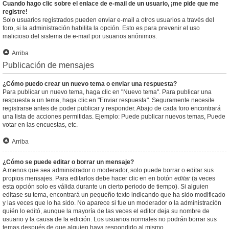
Cuando hago clic sobre el enlace de e-mail de un usuario, ¡me pide que me
registre!
Solo usuarios registrados pueden enviar e-mail a otros usuarios a través del
foro, si la administración habilita la opción. Esto es para prevenir el uso
malicioso del sistema de e-mail por usuarios anónimos.
Arriba
Publicación de mensajes
¿Cómo puedo crear un nuevo tema o enviar una respuesta?
Para publicar un nuevo tema, haga clic en "Nuevo tema". Para publicar una
respuesta a un tema, haga clic en "Enviar respuesta". Seguramente necesite
registrarse antes de poder publicar y responder. Abajo de cada foro encontrará
una lista de acciones permitidas. Ejemplo: Puede publicar nuevos temas, Puede
votar en las encuestas, etc.
Arriba
¿Cómo se puede editar o borrar un mensaje?
A menos que sea administrador o moderador, solo puede borrar o editar sus
propios mensajes. Para editarlos debe hacer clic en en botón
editar
(a veces
esta opción solo es válida durante un cierto periodo de tiempo). Si alguien
editase su tema, encontrará un pequeño texto indicando que ha sido modificado
y las veces que lo ha sido. No aparece si fue un moderador o la administración
quién lo editó, aunque la mayoría de las veces el editor deja su nombre de
usuario y la causa de la edición. Los usuarios normales no podrán borrar sus
temas después de que alguien haya respondido al mismo.