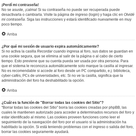
¡Perdí mi contraseña!
No se asuste, ¡calma! Si su contraseña no puede ser recuperada puede
desactivarla o cambiarla. Visite la página de ingreso (login) y haga clic en
Olvidé
mi contraseña
. Siga las instrucciones y estará identificado nuevamente en muy
poco tiempo.
Arriba
¿Por qué mi sesión de usuario expira automáticamente?
Si no activa la casilla
Recordar
cuando ingresa al foro, sus datos se guardan en
una cookie segura, que se elimina al salir de la página o al cabo de cierto
tiempo. Esto previene que su cuenta pueda ser usada por otra persona. Para
que el sistema le reconozca automáticamente solo marque la casilla al ingresar.
No es recomendable si accede al foro desde un PC compartido, e.j. biblioteca,
cyber-cafés, PCs de universidades, etc. Si no ve la casilla, significa que la
administración del foro ha deshabilitado la opción.
Arriba
¿Cuál es la función de "Borrar todas las cookies del Sitio"?
"Borrar todas las cookies del Sitio" borra las cookies creadas por phpBB, las
cuales le mantienen autorizado para acceder a determinados recursos del foro y
estar identificado al mismo. Las cookies proveen funciones como leer el
seguimiento de la navegación del foro por el usuario si la administración ha
habilitado la opción. Si está teniendo problemas con el ingreso o salida del foro,
borrar las cookies seguramente ayudará.