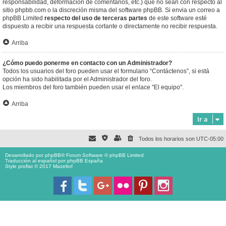
responsabilidad, deformación de comentarios, etc.) que no sean con respecto al
sitio phpbb.com o la discreción misma del software phpBB. Si envia un correo a
phpBB Limited
respecto del uso de terceras partes
de este software esté
dispuesto a recibir una respuesta cortante o directamente no recibir respuesta.
Arriba
¿Cómo puedo ponerme en contacto con un Administrador?
Todos los usuarios del foro pueden usar el formulario “Contáctenos”, si está
opción ha sido habilitada por el Administrador del foro.
Los miembros del foro también pueden usar el enlace "El equipo".
Arriba
Ir a
Todos los horarios son
UTC-05:00
Desarrollado por
phpBB
® Forum Software © phpBB Limited
Traducción al español por
phpBB España
Style proflat © 2017
Mazeltof