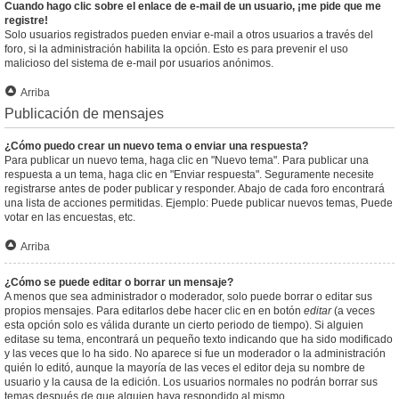
Cuando hago clic sobre el enlace de e-mail de un usuario, ¡me pide que me
registre!
Solo usuarios registrados pueden enviar e-mail a otros usuarios a través del
foro, si la administración habilita la opción. Esto es para prevenir el uso
malicioso del sistema de e-mail por usuarios anónimos.
Arriba
Publicación de mensajes
¿Cómo puedo crear un nuevo tema o enviar una respuesta?
Para publicar un nuevo tema, haga clic en "Nuevo tema". Para publicar una
respuesta a un tema, haga clic en "Enviar respuesta". Seguramente necesite
registrarse antes de poder publicar y responder. Abajo de cada foro encontrará
una lista de acciones permitidas. Ejemplo: Puede publicar nuevos temas, Puede
votar en las encuestas, etc.
Arriba
¿Cómo se puede editar o borrar un mensaje?
A menos que sea administrador o moderador, solo puede borrar o editar sus
propios mensajes. Para editarlos debe hacer clic en en botón
editar
(a veces
esta opción solo es válida durante un cierto periodo de tiempo). Si alguien
editase su tema, encontrará un pequeño texto indicando que ha sido modificado
y las veces que lo ha sido. No aparece si fue un moderador o la administración
quién lo editó, aunque la mayoría de las veces el editor deja su nombre de
usuario y la causa de la edición. Los usuarios normales no podrán borrar sus
temas después de que alguien haya respondido al mismo.