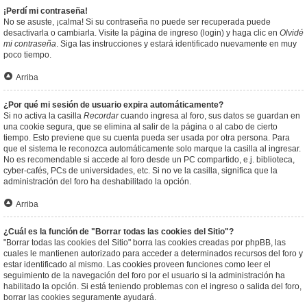
¡Perdí mi contraseña!
No se asuste, ¡calma! Si su contraseña no puede ser recuperada puede
desactivarla o cambiarla. Visite la página de ingreso (login) y haga clic en
Olvidé
mi contraseña
. Siga las instrucciones y estará identificado nuevamente en muy
poco tiempo.
Arriba
¿Por qué mi sesión de usuario expira automáticamente?
Si no activa la casilla
Recordar
cuando ingresa al foro, sus datos se guardan en
una cookie segura, que se elimina al salir de la página o al cabo de cierto
tiempo. Esto previene que su cuenta pueda ser usada por otra persona. Para
que el sistema le reconozca automáticamente solo marque la casilla al ingresar.
No es recomendable si accede al foro desde un PC compartido, e.j. biblioteca,
cyber-cafés, PCs de universidades, etc. Si no ve la casilla, significa que la
administración del foro ha deshabilitado la opción.
Arriba
¿Cuál es la función de "Borrar todas las cookies del Sitio"?
"Borrar todas las cookies del Sitio" borra las cookies creadas por phpBB, las
cuales le mantienen autorizado para acceder a determinados recursos del foro y
estar identificado al mismo. Las cookies proveen funciones como leer el
seguimiento de la navegación del foro por el usuario si la administración ha
habilitado la opción. Si está teniendo problemas con el ingreso o salida del foro,
borrar las cookies seguramente ayudará.