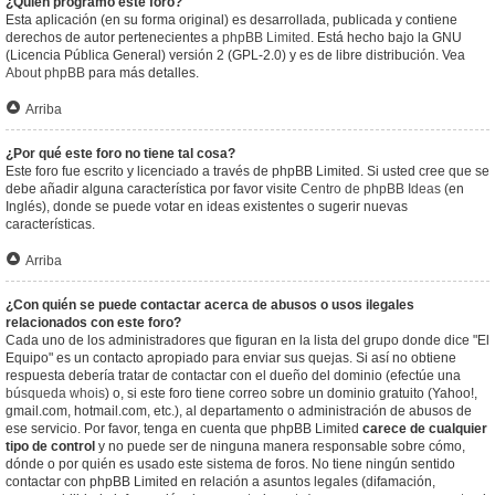
¿Quién programó este foro?
Esta aplicación (en su forma original) es desarrollada, publicada y contiene
derechos de autor pertenecientes a
phpBB Limited
. Está hecho bajo la GNU
(Licencia Pública General) versión 2 (GPL-2.0) y es de libre distribución. Vea
About phpBB
para más detalles.
Arriba
¿Por qué este foro no tiene tal cosa?
Este foro fue escrito y licenciado a través de phpBB Limited. Si usted cree que se
debe añadir alguna característica por favor visite
Centro de phpBB Ideas
(en
Inglés), donde se puede votar en ideas existentes o sugerir nuevas
características.
Arriba
¿Con quién se puede contactar acerca de abusos o usos ilegales
relacionados con este foro?
Cada uno de los administradores que figuran en la lista del grupo donde dice "El
Equipo" es un contacto apropiado para enviar sus quejas. Si así no obtiene
respuesta debería tratar de contactar con el dueño del dominio (efectúe una
búsqueda whois
) o, si este foro tiene correo sobre un dominio gratuito (Yahoo!,
gmail.com, hotmail.com, etc.), al departamento o administración de abusos de
ese servicio. Por favor, tenga en cuenta que phpBB Limited
carece de cualquier
tipo de control
y no puede ser de ninguna manera responsable sobre cómo,
dónde o por quién es usado este sistema de foros. No tiene ningún sentido
contactar con phpBB Limited en relación a asuntos legales (difamación,