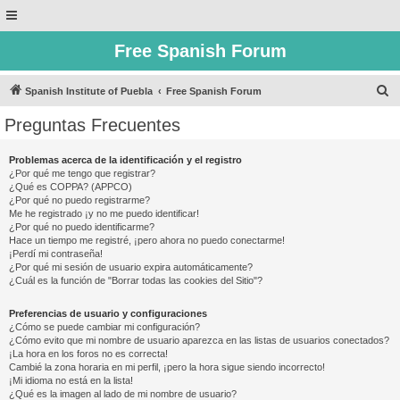
Free Spanish Forum
B
Spanish Institute of Puebla
Free Spanish Forum
u
Preguntas Frecuentes
s
c
Problemas acerca de la identificación y el registro
¿Por qué me tengo que registrar?
a
¿Qué es COPPA? (APPCO)
r
¿Por qué no puedo registrarme?
Me he registrado ¡y no me puedo identificar!
¿Por qué no puedo identificarme?
Hace un tiempo me registré, ¡pero ahora no puedo conectarme!
¡Perdí mi contraseña!
¿Por qué mi sesión de usuario expira automáticamente?
¿Cuál es la función de "Borrar todas las cookies del Sitio"?
Preferencias de usuario y configuraciones
¿Cómo se puede cambiar mi configuración?
¿Cómo evito que mi nombre de usuario aparezca en las listas de usuarios conectados?
¡La hora en los foros no es correcta!
Cambié la zona horaria en mi perfil, ¡pero la hora sigue siendo incorrecto!
¡Mi idioma no está en la lista!
¿Qué es la imagen al lado de mi nombre de usuario?