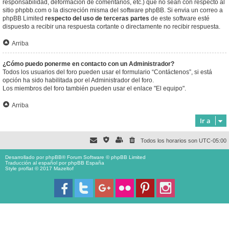
responsabilidad, deformación de comentarios, etc.) que no sean con respecto al
sitio phpbb.com o la discreción misma del software phpBB. Si envia un correo a
phpBB Limited
respecto del uso de terceras partes
de este software esté
dispuesto a recibir una respuesta cortante o directamente no recibir respuesta.
Arriba
¿Cómo puedo ponerme en contacto con un Administrador?
Todos los usuarios del foro pueden usar el formulario “Contáctenos”, si está
opción ha sido habilitada por el Administrador del foro.
Los miembros del foro también pueden usar el enlace "El equipo".
Arriba
Ir a
Todos los horarios son
UTC-05:00
Desarrollado por
phpBB
® Forum Software © phpBB Limited
Traducción al español por
phpBB España
Style proflat © 2017
Mazeltof