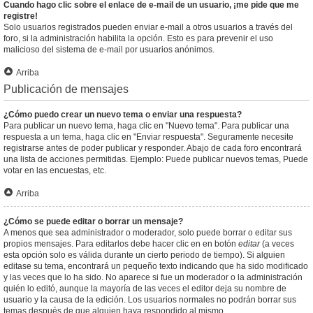
Cuando hago clic sobre el enlace de e-mail de un usuario, ¡me pide que me
registre!
Solo usuarios registrados pueden enviar e-mail a otros usuarios a través del
foro, si la administración habilita la opción. Esto es para prevenir el uso
malicioso del sistema de e-mail por usuarios anónimos.
Arriba
Publicación de mensajes
¿Cómo puedo crear un nuevo tema o enviar una respuesta?
Para publicar un nuevo tema, haga clic en "Nuevo tema". Para publicar una
respuesta a un tema, haga clic en "Enviar respuesta". Seguramente necesite
registrarse antes de poder publicar y responder. Abajo de cada foro encontrará
una lista de acciones permitidas. Ejemplo: Puede publicar nuevos temas, Puede
votar en las encuestas, etc.
Arriba
¿Cómo se puede editar o borrar un mensaje?
A menos que sea administrador o moderador, solo puede borrar o editar sus
propios mensajes. Para editarlos debe hacer clic en en botón
editar
(a veces
esta opción solo es válida durante un cierto periodo de tiempo). Si alguien
editase su tema, encontrará un pequeño texto indicando que ha sido modificado
y las veces que lo ha sido. No aparece si fue un moderador o la administración
quién lo editó, aunque la mayoría de las veces el editor deja su nombre de
usuario y la causa de la edición. Los usuarios normales no podrán borrar sus
temas después de que alguien haya respondido al mismo.