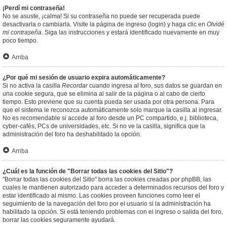
¡Perdí mi contraseña!
No se asuste, ¡calma! Si su contraseña no puede ser recuperada puede
desactivarla o cambiarla. Visite la página de ingreso (login) y haga clic en
Olvidé
mi contraseña
. Siga las instrucciones y estará identificado nuevamente en muy
poco tiempo.
Arriba
¿Por qué mi sesión de usuario expira automáticamente?
Si no activa la casilla
Recordar
cuando ingresa al foro, sus datos se guardan en
una cookie segura, que se elimina al salir de la página o al cabo de cierto
tiempo. Esto previene que su cuenta pueda ser usada por otra persona. Para
que el sistema le reconozca automáticamente solo marque la casilla al ingresar.
No es recomendable si accede al foro desde un PC compartido, e.j. biblioteca,
cyber-cafés, PCs de universidades, etc. Si no ve la casilla, significa que la
administración del foro ha deshabilitado la opción.
Arriba
¿Cuál es la función de "Borrar todas las cookies del Sitio"?
"Borrar todas las cookies del Sitio" borra las cookies creadas por phpBB, las
cuales le mantienen autorizado para acceder a determinados recursos del foro y
estar identificado al mismo. Las cookies proveen funciones como leer el
seguimiento de la navegación del foro por el usuario si la administración ha
habilitado la opción. Si está teniendo problemas con el ingreso o salida del foro,
borrar las cookies seguramente ayudará.