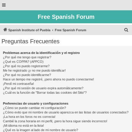
Free Spanish Forum
B
Spanish Institute of Puebla
Free Spanish Forum
u
Preguntas Frecuentes
s
c
Problemas acerca de la identificación y el registro
¿Por qué me tengo que registrar?
a
¿Qué es COPPA? (APPCO)
r
¿Por qué no puedo registrarme?
Me he registrado ¡y no me puedo identificar!
¿Por qué no puedo identificarme?
Hace un tiempo me registré, ¡pero ahora no puedo conectarme!
¡Perdí mi contraseña!
¿Por qué mi sesión de usuario expira automáticamente?
¿Cuál es la función de "Borrar todas las cookies del Sitio"?
Preferencias de usuario y configuraciones
¿Cómo se puede cambiar mi configuración?
¿Cómo evito que mi nombre de usuario aparezca en las listas de usuarios conectados?
¡La hora en los foros no es correcta!
Cambié la zona horaria en mi perfil, ¡pero la hora sigue siendo incorrecto!
¡Mi idioma no está en la lista!
¿Qué es la imagen al lado de mi nombre de usuario?