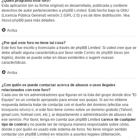
¿Quién programó este foro?
Esta aplicación (en su forma original) es desarrollada, publicada y contiene
derechos de autor pertenecientes a
phpBB Limited
. Está hecho bajo la GNU
(Licencia Pública General) versión 2 (GPL-2.0) y es de libre distribución. Vea
About phpBB
para más detalles.
Arriba
¿Por qué este foro no tiene tal cosa?
Este foro fue escrito y licenciado a través de phpBB Limited. Si usted cree que se
debe añadir alguna característica por favor visite
Centro de phpBB Ideas
(en
Inglés), donde se puede votar en ideas existentes o sugerir nuevas
características.
Arriba
¿Con quién se puede contactar acerca de abusos o usos ilegales
relacionados con este foro?
Cada uno de los administradores que figuran en la lista del grupo donde dice "El
Equipo" es un contacto apropiado para enviar sus quejas. Si así no obtiene
respuesta debería tratar de contactar con el dueño del dominio (efectúe una
búsqueda whois
) o, si este foro tiene correo sobre un dominio gratuito (Yahoo!,
gmail.com, hotmail.com, etc.), al departamento o administración de abusos de
ese servicio. Por favor, tenga en cuenta que phpBB Limited
carece de cualquier
tipo de control
y no puede ser de ninguna manera responsable sobre cómo,
dónde o por quién es usado este sistema de foros. No tiene ningún sentido
contactar con phpBB Limited en relación a asuntos legales (difamación,