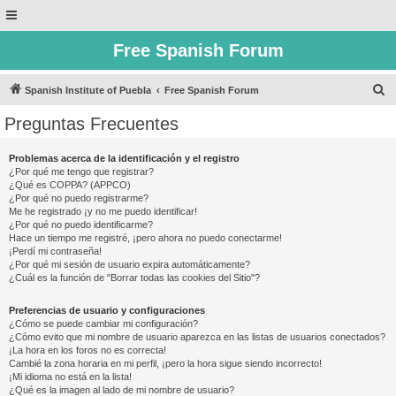
Free Spanish Forum
B
Spanish Institute of Puebla
Free Spanish Forum
u
Preguntas Frecuentes
s
c
Problemas acerca de la identificación y el registro
¿Por qué me tengo que registrar?
a
¿Qué es COPPA? (APPCO)
r
¿Por qué no puedo registrarme?
Me he registrado ¡y no me puedo identificar!
¿Por qué no puedo identificarme?
Hace un tiempo me registré, ¡pero ahora no puedo conectarme!
¡Perdí mi contraseña!
¿Por qué mi sesión de usuario expira automáticamente?
¿Cuál es la función de "Borrar todas las cookies del Sitio"?
Preferencias de usuario y configuraciones
¿Cómo se puede cambiar mi configuración?
¿Cómo evito que mi nombre de usuario aparezca en las listas de usuarios conectados?
¡La hora en los foros no es correcta!
Cambié la zona horaria en mi perfil, ¡pero la hora sigue siendo incorrecto!
¡Mi idioma no está en la lista!
¿Qué es la imagen al lado de mi nombre de usuario?