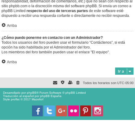
responsabilidad, deformación de comentarios, etc.) que no sean con respecto al
sitio phpbb.com o la discreción misma del software phpBB. Si envia un correo a
phpBB Limited
respecto del uso de terceras partes
de este software esté
dispuesto a recibir una respuesta cortante o directamente no recibir respuesta.
Arriba
¿Cómo puedo ponerme en contacto con un Administrador?
Todos los usuarios del foro pueden usar el formulario “Contáctenos”, si está
opción ha sido habilitada por el Administrador del foro.
Los miembros del foro también pueden usar el enlace "El equipo".
Arriba
Ir a
Todos los horarios son
UTC-05:00
Desarrollado por
phpBB
® Forum Software © phpBB Limited
Traducción al español por
phpBB España
Style proflat © 2017
Mazeltof