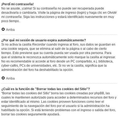
¡Perdí mi contraseña!
No se asuste, ¡calma! Si su contraseña no puede ser recuperada puede
desactivarla o cambiarla. Visite la página de ingreso (login) y haga clic en
Olvidé
mi contraseña
. Siga las instrucciones y estará identificado nuevamente en muy
poco tiempo.
Arriba
¿Por qué mi sesión de usuario expira automáticamente?
Si no activa la casilla
Recordar
cuando ingresa al foro, sus datos se guardan en
una cookie segura, que se elimina al salir de la página o al cabo de cierto
tiempo. Esto previene que su cuenta pueda ser usada por otra persona. Para
que el sistema le reconozca automáticamente solo marque la casilla al ingresar.
No es recomendable si accede al foro desde un PC compartido, e.j. biblioteca,
cyber-cafés, PCs de universidades, etc. Si no ve la casilla, significa que la
administración del foro ha deshabilitado la opción.
Arriba
¿Cuál es la función de "Borrar todas las cookies del Sitio"?
"Borrar todas las cookies del Sitio" borra las cookies creadas por phpBB, las
cuales le mantienen autorizado para acceder a determinados recursos del foro y
estar identificado al mismo. Las cookies proveen funciones como leer el
seguimiento de la navegación del foro por el usuario si la administración ha
habilitado la opción. Si está teniendo problemas con el ingreso o salida del foro,
borrar las cookies seguramente ayudará.