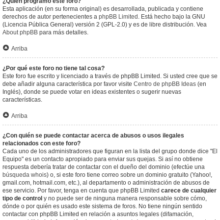
¿Quién programó este foro?
Esta aplicación (en su forma original) es desarrollada, publicada y contiene
derechos de autor pertenecientes a
phpBB Limited
. Está hecho bajo la GNU
(Licencia Pública General) versión 2 (GPL-2.0) y es de libre distribución. Vea
About phpBB
para más detalles.
Arriba
¿Por qué este foro no tiene tal cosa?
Este foro fue escrito y licenciado a través de phpBB Limited. Si usted cree que se
debe añadir alguna característica por favor visite
Centro de phpBB Ideas
(en
Inglés), donde se puede votar en ideas existentes o sugerir nuevas
características.
Arriba
¿Con quién se puede contactar acerca de abusos o usos ilegales
relacionados con este foro?
Cada uno de los administradores que figuran en la lista del grupo donde dice "El
Equipo" es un contacto apropiado para enviar sus quejas. Si así no obtiene
respuesta debería tratar de contactar con el dueño del dominio (efectúe una
búsqueda whois
) o, si este foro tiene correo sobre un dominio gratuito (Yahoo!,
gmail.com, hotmail.com, etc.), al departamento o administración de abusos de
ese servicio. Por favor, tenga en cuenta que phpBB Limited
carece de cualquier
tipo de control
y no puede ser de ninguna manera responsable sobre cómo,
dónde o por quién es usado este sistema de foros. No tiene ningún sentido
contactar con phpBB Limited en relación a asuntos legales (difamación,