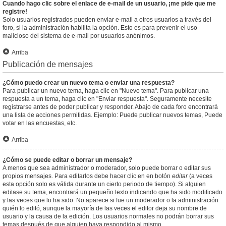
Cuando hago clic sobre el enlace de e-mail de un usuario, ¡me pide que me
registre!
Solo usuarios registrados pueden enviar e-mail a otros usuarios a través del
foro, si la administración habilita la opción. Esto es para prevenir el uso
malicioso del sistema de e-mail por usuarios anónimos.
Arriba
Publicación de mensajes
¿Cómo puedo crear un nuevo tema o enviar una respuesta?
Para publicar un nuevo tema, haga clic en "Nuevo tema". Para publicar una
respuesta a un tema, haga clic en "Enviar respuesta". Seguramente necesite
registrarse antes de poder publicar y responder. Abajo de cada foro encontrará
una lista de acciones permitidas. Ejemplo: Puede publicar nuevos temas, Puede
votar en las encuestas, etc.
Arriba
¿Cómo se puede editar o borrar un mensaje?
A menos que sea administrador o moderador, solo puede borrar o editar sus
propios mensajes. Para editarlos debe hacer clic en en botón
editar
(a veces
esta opción solo es válida durante un cierto periodo de tiempo). Si alguien
editase su tema, encontrará un pequeño texto indicando que ha sido modificado
y las veces que lo ha sido. No aparece si fue un moderador o la administración
quién lo editó, aunque la mayoría de las veces el editor deja su nombre de
usuario y la causa de la edición. Los usuarios normales no podrán borrar sus
temas después de que alguien haya respondido al mismo.