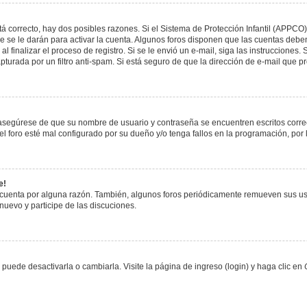
á correcto, hay dos posibles razones. Si el Sistema de Protección Infantil (APPCO)
 se le darán para activar la cuenta. Algunos foros disponen que las cuentas deben
al finalizar el proceso de registro. Si se le envió un e-mail, siga las instrucciones
apturada por un filtro anti-spam. Si está seguro de que la dirección de e-mail que 
, asegúrese de que su nombre de usuario y contraseña se encuentren escritos corr
 foro esté mal configurado por su dueño y/o tenga fallos en la programación, por 
e!
 cuenta por alguna razón. También, algunos foros periódicamente remueven sus us
 nuevo y participe de las discuciones.
uede desactivarla o cambiarla. Visite la página de ingreso (login) y haga clic en