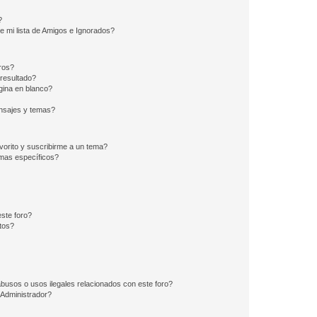
?
e mi lista de Amigos e Ignorados?
ros?
resultado?
ina en blanco?
nsajes y temas?
vorito y suscribirme a un tema?
emas específicos?
ste foro?
tos?
busos o usos ilegales relacionados con este foro?
Administrador?