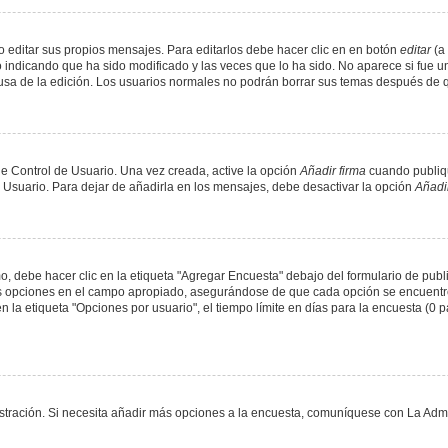
 editar sus propios mensajes. Para editarlos debe hacer clic en en botón
editar
(a 
 indicando que ha sido modificado y las veces que lo ha sido. No aparece si fue u
causa de la edición. Los usuarios normales no podrán borrar sus temas después de
e Control de Usuario. Una vez creada, active la opción
Añadir firma
cuando publiqu
e Usuario. Para dejar de añadirla en los mensajes, debe desactivar la opción
Añadir
 debe hacer clic en la etiqueta "Agregar Encuesta" debajo del formulario de public
dos opciones en el campo apropiado, asegurándose de que cada opción se encuentr
a etiqueta "Opciones por usuario", el tiempo límite en días para la encuesta (0 para
nistración. Si necesita añadir más opciones a la encuesta, comuníquese con La Admi