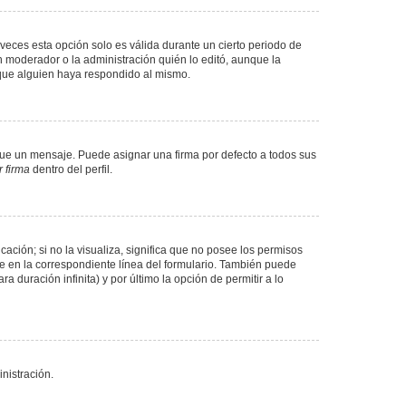
veces esta opción solo es válida durante un cierto periodo de
n moderador o la administración quién lo editó, aunque la
 que alguien haya respondido al mismo.
e un mensaje. Puede asignar una firma por defecto a todos sus
 firma
dentro del perfil.
ación; si no la visualiza, significa que no posee los permisos
e en la correspondiente línea del formulario. También puede
 duración infinita) y por último la opción de permitir a lo
nistración.