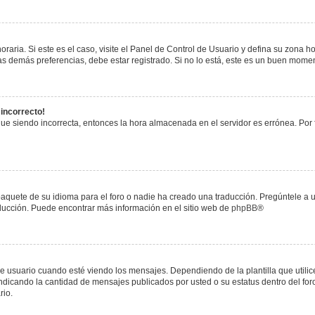
raria. Si este es el caso, visite el Panel de Control de Usuario y defina su zona h
s demás preferencias, debe estar registrado. Si no lo está, este es un buen mome
 incorrecto!
igue siendo incorrecta, entonces la hora almacenada en el servidor es errónea. Por
paquete de su idioma para el foro o nadie ha creado una traducción. Pregúntele a u
raducción. Puede encontrar más información en el sitio web de
phpBB
®
uario cuando esté viendo los mensajes. Dependiendo de la plantilla que utilice el
 indicando la cantidad de mensajes publicados por usted o su estatus dentro del 
rio.