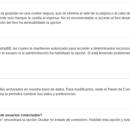
 se guardan en una cookie segura, que se elimina al salir de la página o al cabo 
te solo marque la casilla al ingresar. No es recomendable si accede al foro desde
ación del foro ha deshabilitado la opción.
or phpBB, las cuales le mantienen autorizado para acceder a determinados recursos 
el usuario si la administración ha habilitado la opción. Si está teniendo problemas
stán archivados en nuestra base de datos. Para modificarlos, visite el Panel de Co
ema le permitirá cambiar sus datos y preferencias.
s de usuarios conectados?
s", encontrará la opción
Ocultar mi estado de conexións
. Habilite esta opción y s