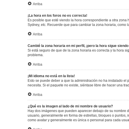
Arriba
¡La hora en los foros no es correcta!
Es posible que esté viendo la hora correspondiente a otra zona ho
Sydney, etc. Recuerde que para cambiar la zona horaria, como la
Arriba
Cambié la zona horaria en mi perfil, ¡pero la hora sigue siendo
Si está seguro de que de la zona horaria es correcta y la hora s
problema.
Arriba
¡Mi idioma no está en la lista!
Esto se puede deber a que la administración no ha instalado el 
necesita. Si el paquete no existe, siéntase libre de hacer una t
Arriba
¿Qué es la imagen al lado de mi nombre de usuario?
Hay dos imágenes que pueden aparecer debajo de su nombre de us
usuario, generalmente en forma de estrellas, bloques o puntos,
como avatar y generalmente es única o personal para cada usua