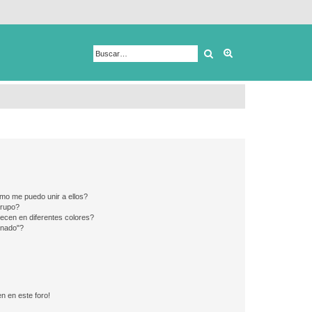
Buscar
Búsqueda avanza
mo me puedo unir a ellos?
Grupo?
ecen en diferentes colores?
inado"?
n en este foro!