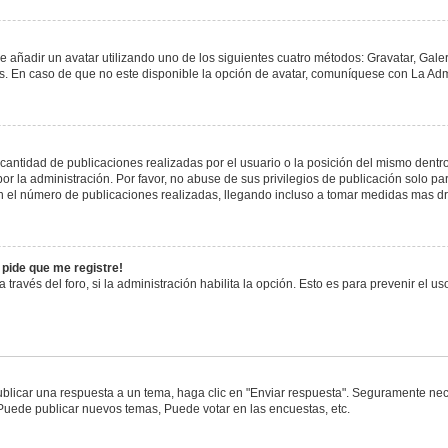
e añadir un avatar utilizando uno de los siguientes cuatro métodos: Gravatar, Gale
 En caso de que no este disponible la opción de avatar, comuníquese con La Admi
antidad de publicaciones realizadas por el usuario o la posición del mismo dentro 
 la administración. Por favor, no abuse de sus privilegios de publicación solo pa
n el número de publicaciones realizadas, llegando incluso a tomar medidas mas drá
 pide que me registre!
 través del foro, si la administración habilita la opción. Esto es para prevenir el 
blicar una respuesta a un tema, haga clic en "Enviar respuesta". Seguramente nece
 Puede publicar nuevos temas, Puede votar en las encuestas, etc.