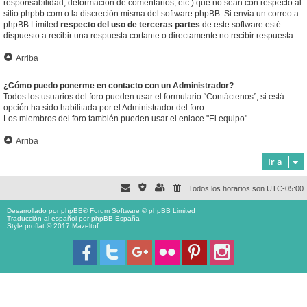
responsabilidad, deformación de comentarios, etc.) que no sean con respecto al
sitio phpbb.com o la discreción misma del software phpBB. Si envia un correo a
phpBB Limited
respecto del uso de terceras partes
de este software esté
dispuesto a recibir una respuesta cortante o directamente no recibir respuesta.
Arriba
¿Cómo puedo ponerme en contacto con un Administrador?
Todos los usuarios del foro pueden usar el formulario “Contáctenos”, si está
opción ha sido habilitada por el Administrador del foro.
Los miembros del foro también pueden usar el enlace "El equipo".
Arriba
Ir a
Todos los horarios son
UTC-05:00
Desarrollado por
phpBB
® Forum Software © phpBB Limited
Traducción al español por
phpBB España
Style proflat © 2017
Mazeltof