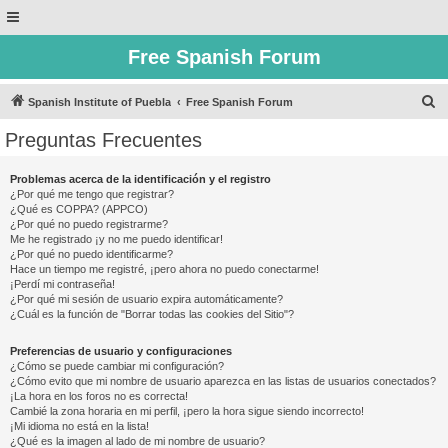
Free Spanish Forum
B
Spanish Institute of Puebla
Free Spanish Forum
u
Preguntas Frecuentes
s
c
Problemas acerca de la identificación y el registro
¿Por qué me tengo que registrar?
a
¿Qué es COPPA? (APPCO)
r
¿Por qué no puedo registrarme?
Me he registrado ¡y no me puedo identificar!
¿Por qué no puedo identificarme?
Hace un tiempo me registré, ¡pero ahora no puedo conectarme!
¡Perdí mi contraseña!
¿Por qué mi sesión de usuario expira automáticamente?
¿Cuál es la función de "Borrar todas las cookies del Sitio"?
Preferencias de usuario y configuraciones
¿Cómo se puede cambiar mi configuración?
¿Cómo evito que mi nombre de usuario aparezca en las listas de usuarios conectados?
¡La hora en los foros no es correcta!
Cambié la zona horaria en mi perfil, ¡pero la hora sigue siendo incorrecto!
¡Mi idioma no está en la lista!
¿Qué es la imagen al lado de mi nombre de usuario?