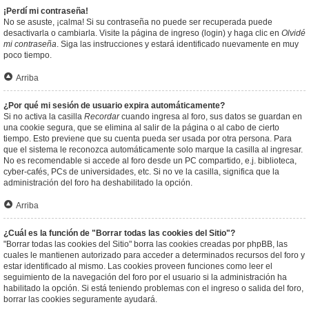
¡Perdí mi contraseña!
No se asuste, ¡calma! Si su contraseña no puede ser recuperada puede
desactivarla o cambiarla. Visite la página de ingreso (login) y haga clic en
Olvidé
mi contraseña
. Siga las instrucciones y estará identificado nuevamente en muy
poco tiempo.
Arriba
¿Por qué mi sesión de usuario expira automáticamente?
Si no activa la casilla
Recordar
cuando ingresa al foro, sus datos se guardan en
una cookie segura, que se elimina al salir de la página o al cabo de cierto
tiempo. Esto previene que su cuenta pueda ser usada por otra persona. Para
que el sistema le reconozca automáticamente solo marque la casilla al ingresar.
No es recomendable si accede al foro desde un PC compartido, e.j. biblioteca,
cyber-cafés, PCs de universidades, etc. Si no ve la casilla, significa que la
administración del foro ha deshabilitado la opción.
Arriba
¿Cuál es la función de "Borrar todas las cookies del Sitio"?
"Borrar todas las cookies del Sitio" borra las cookies creadas por phpBB, las
cuales le mantienen autorizado para acceder a determinados recursos del foro y
estar identificado al mismo. Las cookies proveen funciones como leer el
seguimiento de la navegación del foro por el usuario si la administración ha
habilitado la opción. Si está teniendo problemas con el ingreso o salida del foro,
borrar las cookies seguramente ayudará.