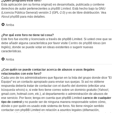
¿Quién programó este foro?
Esta aplicación (en su forma original) es desarrollada, publicada y contiene
derechos de autor pertenecientes a
phpBB Limited
. Está hecho bajo la GNU
(Licencia Pública General) versión 2 (GPL-2.0) y es de libre distribución. Vea
About phpBB
para más detalles.
Arriba
¿Por qué este foro no tiene tal cosa?
Este foro fue escrito y licenciado a través de phpBB Limited. Si usted cree que se
debe añadir alguna característica por favor visite
Centro de phpBB Ideas
(en
Inglés), donde se puede votar en ideas existentes o sugerir nuevas
características.
Arriba
¿Con quién se puede contactar acerca de abusos o usos ilegales
relacionados con este foro?
Cada uno de los administradores que figuran en la lista del grupo donde dice "El
Equipo" es un contacto apropiado para enviar sus quejas. Si así no obtiene
respuesta debería tratar de contactar con el dueño del dominio (efectúe una
búsqueda whois
) o, si este foro tiene correo sobre un dominio gratuito (Yahoo!,
gmail.com, hotmail.com, etc.), al departamento o administración de abusos de
ese servicio. Por favor, tenga en cuenta que phpBB Limited
carece de cualquier
tipo de control
y no puede ser de ninguna manera responsable sobre cómo,
dónde o por quién es usado este sistema de foros. No tiene ningún sentido
contactar con phpBB Limited en relación a asuntos legales (difamación,