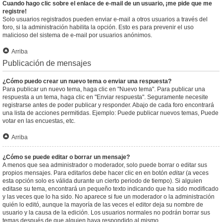
Cuando hago clic sobre el enlace de e-mail de un usuario, ¡me pide que me
registre!
Solo usuarios registrados pueden enviar e-mail a otros usuarios a través del
foro, si la administración habilita la opción. Esto es para prevenir el uso
malicioso del sistema de e-mail por usuarios anónimos.
Arriba
Publicación de mensajes
¿Cómo puedo crear un nuevo tema o enviar una respuesta?
Para publicar un nuevo tema, haga clic en "Nuevo tema". Para publicar una
respuesta a un tema, haga clic en "Enviar respuesta". Seguramente necesite
registrarse antes de poder publicar y responder. Abajo de cada foro encontrará
una lista de acciones permitidas. Ejemplo: Puede publicar nuevos temas, Puede
votar en las encuestas, etc.
Arriba
¿Cómo se puede editar o borrar un mensaje?
A menos que sea administrador o moderador, solo puede borrar o editar sus
propios mensajes. Para editarlos debe hacer clic en en botón
editar
(a veces
esta opción solo es válida durante un cierto periodo de tiempo). Si alguien
editase su tema, encontrará un pequeño texto indicando que ha sido modificado
y las veces que lo ha sido. No aparece si fue un moderador o la administración
quién lo editó, aunque la mayoría de las veces el editor deja su nombre de
usuario y la causa de la edición. Los usuarios normales no podrán borrar sus
temas después de que alguien haya respondido al mismo.