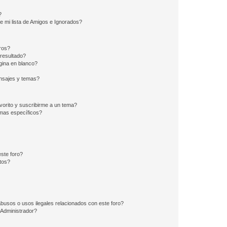
?
e mi lista de Amigos e Ignorados?
ros?
resultado?
ina en blanco?
nsajes y temas?
vorito y suscribirme a un tema?
emas específicos?
ste foro?
tos?
busos o usos ilegales relacionados con este foro?
Administrador?