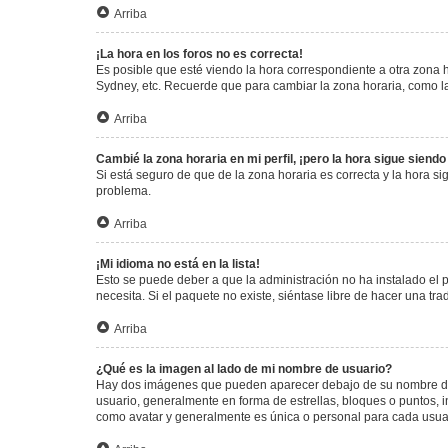
Arriba
¡La hora en los foros no es correcta!
Es posible que esté viendo la hora correspondiente a otra zona ho
Sydney, etc. Recuerde que para cambiar la zona horaria, como la
Arriba
Cambié la zona horaria en mi perfil, ¡pero la hora sigue siendo
Si está seguro de que de la zona horaria es correcta y la hora s
problema.
Arriba
¡Mi idioma no está en la lista!
Esto se puede deber a que la administración no ha instalado el 
necesita. Si el paquete no existe, siéntase libre de hacer una t
Arriba
¿Qué es la imagen al lado de mi nombre de usuario?
Hay dos imágenes que pueden aparecer debajo de su nombre de us
usuario, generalmente en forma de estrellas, bloques o puntos,
como avatar y generalmente es única o personal para cada usua