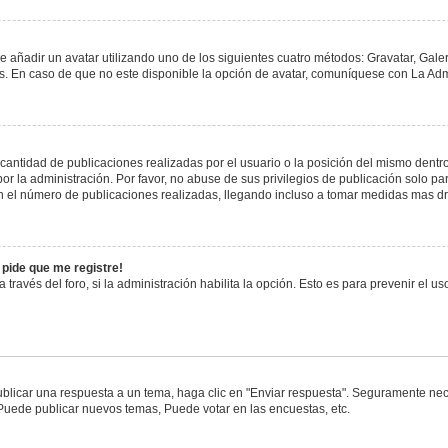
e añadir un avatar utilizando uno de los siguientes cuatro métodos: Gravatar, Gale
 En caso de que no este disponible la opción de avatar, comuníquese con La Admi
antidad de publicaciones realizadas por el usuario o la posición del mismo dentro 
 la administración. Por favor, no abuse de sus privilegios de publicación solo pa
n el número de publicaciones realizadas, llegando incluso a tomar medidas mas drá
 pide que me registre!
 través del foro, si la administración habilita la opción. Esto es para prevenir el 
blicar una respuesta a un tema, haga clic en "Enviar respuesta". Seguramente nece
 Puede publicar nuevos temas, Puede votar en las encuestas, etc.