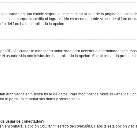
 se guardan en una cookie segura, que se elimina al salir de la página o al cabo 
te solo marque la casilla al ingresar. No es recomendable si accede al foro desde
ación del foro ha deshabilitado la opción.
or phpBB, las cuales le mantienen autorizado para acceder a determinados recursos 
el usuario si la administración ha habilitado la opción. Si está teniendo problemas
stán archivados en nuestra base de datos. Para modificarlos, visite el Panel de Co
ema le permitirá cambiar sus datos y preferencias.
s de usuarios conectados?
s", encontrará la opción
Ocultar mi estado de conexións
. Habilite esta opción y s