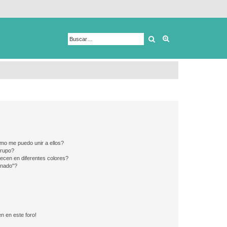
Buscar
Búsqueda avanza
mo me puedo unir a ellos?
Grupo?
ecen en diferentes colores?
inado"?
n en este foro!