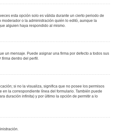
veces esta opción solo es válida durante un cierto periodo de
n moderador o la administración quién lo editó, aunque la
 que alguien haya respondido al mismo.
e un mensaje. Puede asignar una firma por defecto a todos sus
 firma
dentro del perfil.
ación; si no la visualiza, significa que no posee los permisos
e en la correspondiente línea del formulario. También puede
 duración infinita) y por último la opción de permitir a lo
nistración.