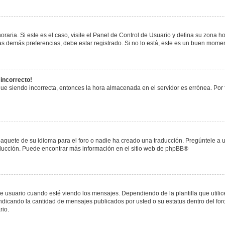
raria. Si este es el caso, visite el Panel de Control de Usuario y defina su zona h
s demás preferencias, debe estar registrado. Si no lo está, este es un buen mome
 incorrecto!
igue siendo incorrecta, entonces la hora almacenada en el servidor es errónea. Por
paquete de su idioma para el foro o nadie ha creado una traducción. Pregúntele a u
raducción. Puede encontrar más información en el sitio web de
phpBB
®
uario cuando esté viendo los mensajes. Dependiendo de la plantilla que utilice el
 indicando la cantidad de mensajes publicados por usted o su estatus dentro del 
rio.