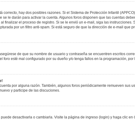
á correcto, hay dos posibles razones. Si el Sistema de Protección Infantil (APPCO)
 se le darán para activar la cuenta. Algunos foros disponen que las cuentas deben
al finalizar el proceso de registro. Si se le envió un e-mail, siga las instrucciones
apturada por un filtro anti-spam. Si está seguro de que la dirección de e-mail que 
, asegúrese de que su nombre de usuario y contraseña se encuentren escritos corr
 foro esté mal configurado por su dueño y/o tenga fallos en la programación, por 
e!
 cuenta por alguna razón. También, algunos foros periódicamente remueven sus us
 nuevo y participe de las discuciones.
uede desactivarla o cambiarla. Visite la página de ingreso (login) y haga clic en