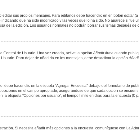
 editar sus propios mensajes. Para editarlos debe hacer clic en en botón
editar
(a 
 indicando que ha sido modificado y las veces que lo ha sido. No aparece si fue u
causa de la edición. Los usuarios normales no podrán borrar sus temas después de
e Control de Usuario. Una vez creada, active la opción
Añadir firma
cuando publiqu
e Usuario. Para dejar de añadirla en los mensajes, debe desactivar la opción
Añadir
 debe hacer clic en la etiqueta "Agregar Encuesta" debajo del formulario de public
dos opciones en el campo apropiado, asegurándose de que cada opción se encuentr
a etiqueta "Opciones por usuario", el tiempo límite en días para la encuesta (0 para
nistración. Si necesita añadir más opciones a la encuesta, comuníquese con La Admi