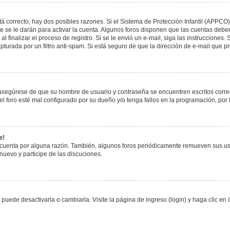
á correcto, hay dos posibles razones. Si el Sistema de Protección Infantil (APPCO)
 se le darán para activar la cuenta. Algunos foros disponen que las cuentas deben
al finalizar el proceso de registro. Si se le envió un e-mail, siga las instrucciones
apturada por un filtro anti-spam. Si está seguro de que la dirección de e-mail que 
, asegúrese de que su nombre de usuario y contraseña se encuentren escritos corr
 foro esté mal configurado por su dueño y/o tenga fallos en la programación, por 
e!
 cuenta por alguna razón. También, algunos foros periódicamente remueven sus us
 nuevo y participe de las discuciones.
uede desactivarla o cambiarla. Visite la página de ingreso (login) y haga clic en