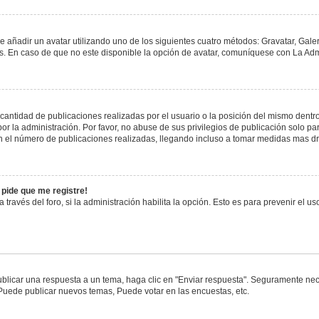
e añadir un avatar utilizando uno de los siguientes cuatro métodos: Gravatar, Gale
 En caso de que no este disponible la opción de avatar, comuníquese con La Admi
antidad de publicaciones realizadas por el usuario o la posición del mismo dentro 
 la administración. Por favor, no abuse de sus privilegios de publicación solo pa
n el número de publicaciones realizadas, llegando incluso a tomar medidas mas drá
 pide que me registre!
 través del foro, si la administración habilita la opción. Esto es para prevenir el 
blicar una respuesta a un tema, haga clic en "Enviar respuesta". Seguramente nece
 Puede publicar nuevos temas, Puede votar en las encuestas, etc.