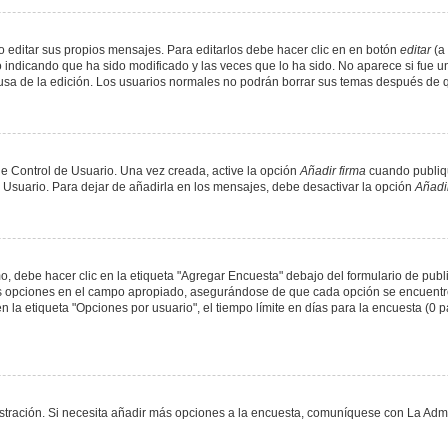
 editar sus propios mensajes. Para editarlos debe hacer clic en en botón
editar
(a 
 indicando que ha sido modificado y las veces que lo ha sido. No aparece si fue u
causa de la edición. Los usuarios normales no podrán borrar sus temas después de
e Control de Usuario. Una vez creada, active la opción
Añadir firma
cuando publiqu
e Usuario. Para dejar de añadirla en los mensajes, debe desactivar la opción
Añadir
 debe hacer clic en la etiqueta "Agregar Encuesta" debajo del formulario de public
dos opciones en el campo apropiado, asegurándose de que cada opción se encuentr
a etiqueta "Opciones por usuario", el tiempo límite en días para la encuesta (0 para
nistración. Si necesita añadir más opciones a la encuesta, comuníquese con La Admi