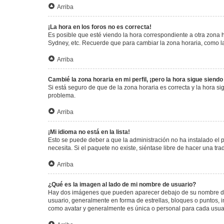
Arriba
¡La hora en los foros no es correcta!
Es posible que esté viendo la hora correspondiente a otra zona ho
Sydney, etc. Recuerde que para cambiar la zona horaria, como la
Arriba
Cambié la zona horaria en mi perfil, ¡pero la hora sigue siendo
Si está seguro de que de la zona horaria es correcta y la hora s
problema.
Arriba
¡Mi idioma no está en la lista!
Esto se puede deber a que la administración no ha instalado el 
necesita. Si el paquete no existe, siéntase libre de hacer una t
Arriba
¿Qué es la imagen al lado de mi nombre de usuario?
Hay dos imágenes que pueden aparecer debajo de su nombre de us
usuario, generalmente en forma de estrellas, bloques o puntos,
como avatar y generalmente es única o personal para cada usua