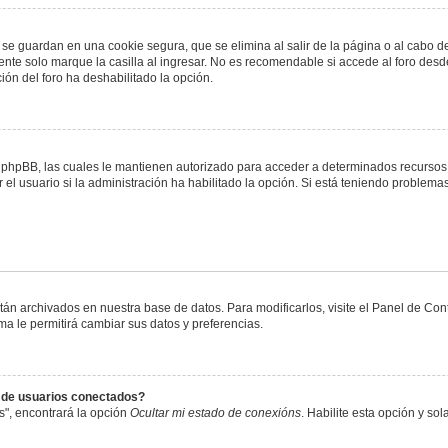
 se guardan en una cookie segura, que se elimina al salir de la página o al cabo 
te solo marque la casilla al ingresar. No es recomendable si accede al foro desde
ación del foro ha deshabilitado la opción.
or phpBB, las cuales le mantienen autorizado para acceder a determinados recursos 
el usuario si la administración ha habilitado la opción. Si está teniendo problemas
stán archivados en nuestra base de datos. Para modificarlos, visite el Panel de Co
ema le permitirá cambiar sus datos y preferencias.
s de usuarios conectados?
s", encontrará la opción
Ocultar mi estado de conexións
. Habilite esta opción y s