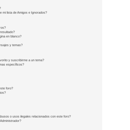
?
e mi lista de Amigos e Ignorados?
ros?
resultado?
ina en blanco?
nsajes y temas?
vorito y suscribirme a un tema?
emas específicos?
ste foro?
tos?
busos o usos ilegales relacionados con este foro?
Administrador?