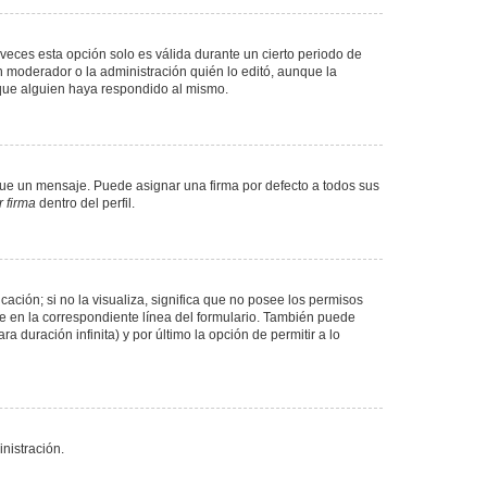
veces esta opción solo es válida durante un cierto periodo de
n moderador o la administración quién lo editó, aunque la
 que alguien haya respondido al mismo.
e un mensaje. Puede asignar una firma por defecto a todos sus
 firma
dentro del perfil.
ación; si no la visualiza, significa que no posee los permisos
e en la correspondiente línea del formulario. También puede
 duración infinita) y por último la opción de permitir a lo
nistración.