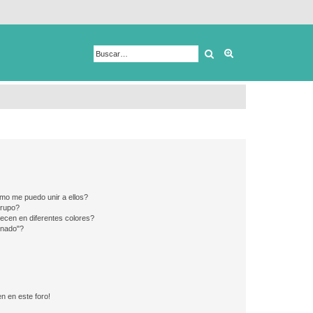
Buscar
Búsqueda avanza
mo me puedo unir a ellos?
Grupo?
ecen en diferentes colores?
inado"?
n en este foro!