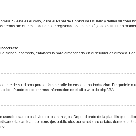
raria. Si este es el caso, visite el Panel de Control de Usuario y defina su zona h
s demás preferencias, debe estar registrado. Si no lo está, este es un buen mome
 incorrecto!
igue siendo incorrecta, entonces la hora almacenada en el servidor es errónea. Por
paquete de su idioma para el foro o nadie ha creado una traducción. Pregúntele a u
raducción. Puede encontrar más información en el sitio web de
phpBB
®
uario cuando esté viendo los mensajes. Dependiendo de la plantilla que utilice el
 indicando la cantidad de mensajes publicados por usted o su estatus dentro del 
rio.