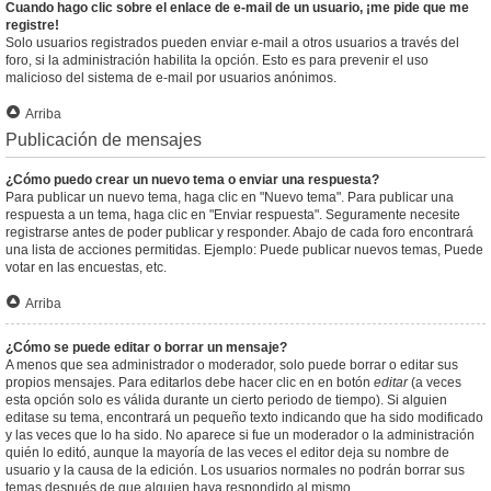
Cuando hago clic sobre el enlace de e-mail de un usuario, ¡me pide que me
registre!
Solo usuarios registrados pueden enviar e-mail a otros usuarios a través del
foro, si la administración habilita la opción. Esto es para prevenir el uso
malicioso del sistema de e-mail por usuarios anónimos.
Arriba
Publicación de mensajes
¿Cómo puedo crear un nuevo tema o enviar una respuesta?
Para publicar un nuevo tema, haga clic en "Nuevo tema". Para publicar una
respuesta a un tema, haga clic en "Enviar respuesta". Seguramente necesite
registrarse antes de poder publicar y responder. Abajo de cada foro encontrará
una lista de acciones permitidas. Ejemplo: Puede publicar nuevos temas, Puede
votar en las encuestas, etc.
Arriba
¿Cómo se puede editar o borrar un mensaje?
A menos que sea administrador o moderador, solo puede borrar o editar sus
propios mensajes. Para editarlos debe hacer clic en en botón
editar
(a veces
esta opción solo es válida durante un cierto periodo de tiempo). Si alguien
editase su tema, encontrará un pequeño texto indicando que ha sido modificado
y las veces que lo ha sido. No aparece si fue un moderador o la administración
quién lo editó, aunque la mayoría de las veces el editor deja su nombre de
usuario y la causa de la edición. Los usuarios normales no podrán borrar sus
temas después de que alguien haya respondido al mismo.