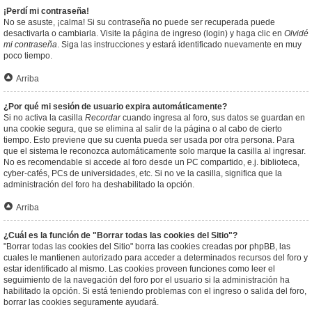
¡Perdí mi contraseña!
No se asuste, ¡calma! Si su contraseña no puede ser recuperada puede
desactivarla o cambiarla. Visite la página de ingreso (login) y haga clic en
Olvidé
mi contraseña
. Siga las instrucciones y estará identificado nuevamente en muy
poco tiempo.
Arriba
¿Por qué mi sesión de usuario expira automáticamente?
Si no activa la casilla
Recordar
cuando ingresa al foro, sus datos se guardan en
una cookie segura, que se elimina al salir de la página o al cabo de cierto
tiempo. Esto previene que su cuenta pueda ser usada por otra persona. Para
que el sistema le reconozca automáticamente solo marque la casilla al ingresar.
No es recomendable si accede al foro desde un PC compartido, e.j. biblioteca,
cyber-cafés, PCs de universidades, etc. Si no ve la casilla, significa que la
administración del foro ha deshabilitado la opción.
Arriba
¿Cuál es la función de "Borrar todas las cookies del Sitio"?
"Borrar todas las cookies del Sitio" borra las cookies creadas por phpBB, las
cuales le mantienen autorizado para acceder a determinados recursos del foro y
estar identificado al mismo. Las cookies proveen funciones como leer el
seguimiento de la navegación del foro por el usuario si la administración ha
habilitado la opción. Si está teniendo problemas con el ingreso o salida del foro,
borrar las cookies seguramente ayudará.