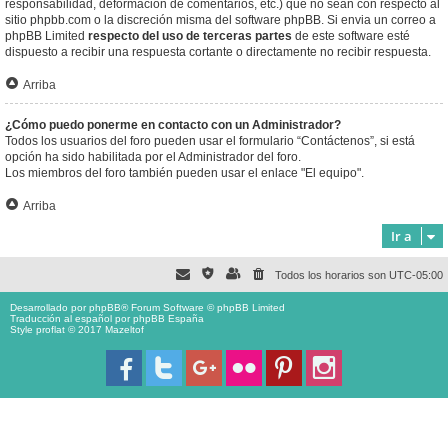
responsabilidad, deformación de comentarios, etc.) que no sean con respecto al
sitio phpbb.com o la discreción misma del software phpBB. Si envia un correo a
phpBB Limited
respecto del uso de terceras partes
de este software esté
dispuesto a recibir una respuesta cortante o directamente no recibir respuesta.
Arriba
¿Cómo puedo ponerme en contacto con un Administrador?
Todos los usuarios del foro pueden usar el formulario “Contáctenos”, si está
opción ha sido habilitada por el Administrador del foro.
Los miembros del foro también pueden usar el enlace "El equipo".
Arriba
Ir a
Todos los horarios son
UTC-05:00
Desarrollado por
phpBB
® Forum Software © phpBB Limited
Traducción al español por
phpBB España
Style proflat © 2017
Mazeltof