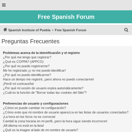
Free Spanish Forum
B
Spanish Institute of Puebla
Free Spanish Forum
u
Preguntas Frecuentes
s
c
Problemas acerca de la identificación y el registro
¿Por qué me tengo que registrar?
a
¿Qué es COPPA? (APPCO)
r
¿Por qué no puedo registrarme?
Me he registrado ¡y no me puedo identificar!
¿Por qué no puedo identificarme?
Hace un tiempo me registré, ¡pero ahora no puedo conectarme!
¡Perdí mi contraseña!
¿Por qué mi sesión de usuario expira automáticamente?
¿Cuál es la función de "Borrar todas las cookies del Sitio"?
Preferencias de usuario y configuraciones
¿Cómo se puede cambiar mi configuración?
¿Cómo evito que mi nombre de usuario aparezca en las listas de usuarios conectados?
¡La hora en los foros no es correcta!
Cambié la zona horaria en mi perfil, ¡pero la hora sigue siendo incorrecto!
¡Mi idioma no está en la lista!
¿Qué es la imagen al lado de mi nombre de usuario?