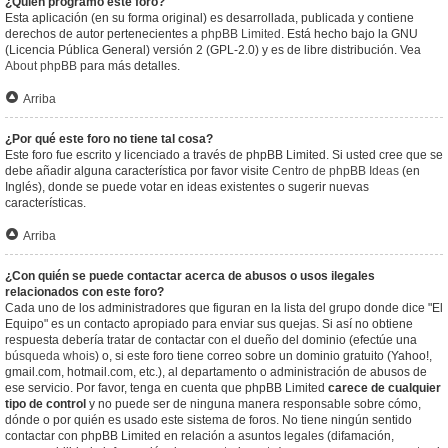
¿Quién programó este foro?
Esta aplicación (en su forma original) es desarrollada, publicada y contiene
derechos de autor pertenecientes a
phpBB Limited
. Está hecho bajo la GNU
(Licencia Pública General) versión 2 (GPL-2.0) y es de libre distribución. Vea
About phpBB
para más detalles.
Arriba
¿Por qué este foro no tiene tal cosa?
Este foro fue escrito y licenciado a través de phpBB Limited. Si usted cree que se
debe añadir alguna característica por favor visite
Centro de phpBB Ideas
(en
Inglés), donde se puede votar en ideas existentes o sugerir nuevas
características.
Arriba
¿Con quién se puede contactar acerca de abusos o usos ilegales
relacionados con este foro?
Cada uno de los administradores que figuran en la lista del grupo donde dice "El
Equipo" es un contacto apropiado para enviar sus quejas. Si así no obtiene
respuesta debería tratar de contactar con el dueño del dominio (efectúe una
búsqueda whois
) o, si este foro tiene correo sobre un dominio gratuito (Yahoo!,
gmail.com, hotmail.com, etc.), al departamento o administración de abusos de
ese servicio. Por favor, tenga en cuenta que phpBB Limited
carece de cualquier
tipo de control
y no puede ser de ninguna manera responsable sobre cómo,
dónde o por quién es usado este sistema de foros. No tiene ningún sentido
contactar con phpBB Limited en relación a asuntos legales (difamación,